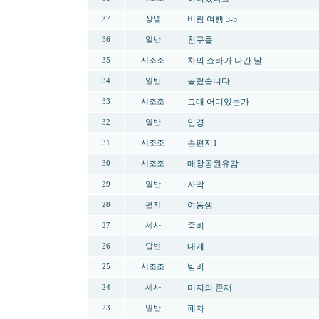
버림 여행 3-5
37
상념
친구들
36
일반
차의 쇼바가 나간 날
35
시조조
몰랐습니다
34
일반
그대 어디있는가
33
시조조
안경
32
일반
손편지1
31
시조조
매창공원유감
30
시조조
자막
29
일반
여동생.
28
편지
죽비
27
세사
내게
26
답변
밤비
25
시조조
미지의 존재
24
세사
폐차
23
일반