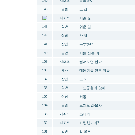
불꽃놀이
146
시조조
그 집
145
일반
시골 꽃
시조조
쉬운 길
143
일반
산 밖
142
상념
공부하며
141
상념
시를 짓는 이
140
일반
씹어보면 안다
139
시조조
대통령을 만든 이들
138
세사
그래
137
상념
도산공원에 앉아
136
일반
허공
135
상념
브라보 화물차
134
일반
소나기
133
시조조
사랑했기에?
132
시조조
강 공부
131
일반