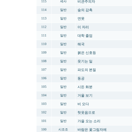
비관주의자
115
세사
숲의 감촉
114
일반
연못
113
일반
이 자리
112
일반
대학 졸업
111
일반
해국
110
일반
붉은 신호등
109
일반
웃기는 일
108
일반
파도의 본질
107
일반
동공
106
일반
시든 화분
105
일반
거울 보기
104
일반
비 오다
103
일반
헛웃음으로
102
일반
가을 오는 소리
101
일반
바람은 꽃그림자에
100
시조조