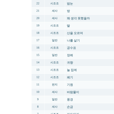
밤눈
22
시조조
방
21
세사
왜 생각 못했을까
20
세사
딸
19
시조조
산을 오르며
18
시조조
나를 살기
17
일반
공수표
16
시조조
장례
15
일반
귀향
14
시조조
늘 집에
13
시조조
폐기
12
시조조
기원
11
편지
바람몰이
10
세사
풍경
9
일반
손금
8
세사