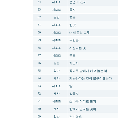
풍경이 있다
84
시조조
동지
83
시조조
혼돈
82
일반
한 곳
81
시조조
내 마음의 그릇
80
시조조
새만금
79
시조조
지친다는 것
78
시조조
폭포
77
시조조
자소서
76
질문
꽃나무 발베개 베고 늙는 복
75
일반
가난하다는 것이 불구이겠는가
74
세사
딸
73
시조조
삼국지
72
세사
소나무 어디로 휠지
71
시조조
한해가 간다는 것이
70
세사
전기담요
69
일반