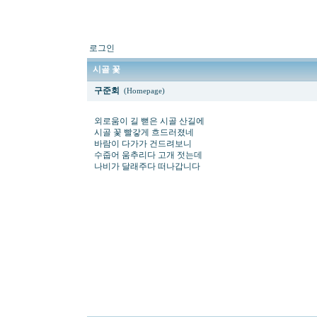
로그인
시골 꽃
구준회
(Homepage)
외로움이 길 뻗은 시골 산길에
시골 꽃 빨갛게 흐드러졌네
바람이 다가가 건드려보니
수줍어 움추리다 고개 젓는데
나비가 달래주다 떠나갑니다