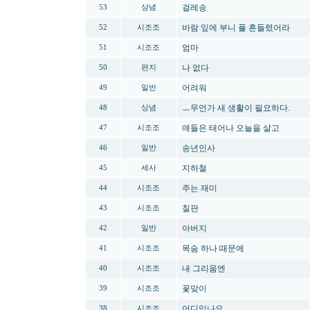
걸레송
53
상념
바람 잎에 부니 풀 흔들렸어라
52
시조조
엄마
51
시조조
나 없다
50
편지
어려워
49
일반
ㅡ무언가 새 생활이 필요하다.
48
상념
애들은 태어나 오늘을 살고
47
시조조
송년인사
46
일반
지하철
45
세사
주는 재미
44
시조조
칠판
43
시조조
아버지
42
일반
목숨 하나 때문에
41
시조조
내 그리움엔
40
시조조
꽃맞이
39
시조조
어디있나요
38
시조조