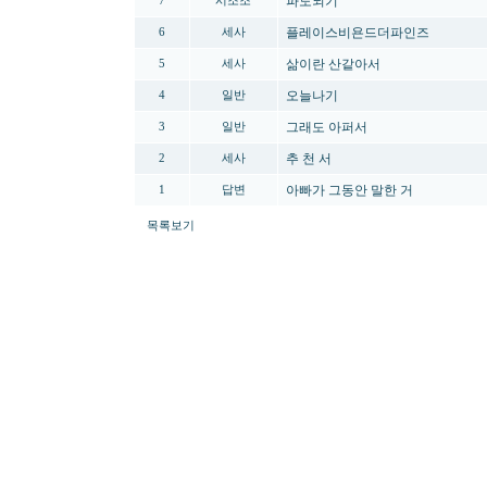
파도되기
7
시조조
플레이스비욘드더파인즈
6
세사
삶이란 산같아서
5
세사
오늘나기
4
일반
그래도 아퍼서
3
일반
추 천 서
2
세사
아빠가 그동안 말한 거
1
답변
목록보기