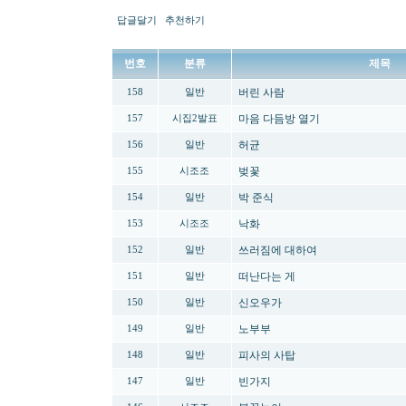
답글달기
추천하기
번호
분류
제목
버린 사람
158
일반
마음 다듬방 열기
157
시집2발표
허균
156
일반
벚꽃
155
시조조
박 준식
154
일반
낙화
153
시조조
쓰러짐에 대하여
152
일반
떠난다는 게
151
일반
신오우가
150
일반
노부부
149
일반
피사의 사탑
148
일반
빈가지
147
일반