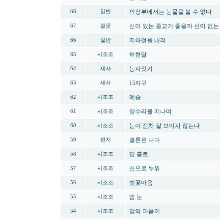
의정부에서는 눈물을 볼 수 없다
68
일반
신이 있는 종교가 좋을까 신이 없는
67
질문
지하철을 내려
66
일반
하현달
65
시조조
농사짓기
64
세사
15지구
63
세사
예술
62
시조조
양수리를 지나며
61
시조조
눈이 점차 잘 보이지 않는다
60
시조조
결론은 나다
59
편지
달 홀로
58
시조조
산으로 누워
57
시조조
벚꽃마음
56
시조조
밤 눈
55
시조조
강의 마음이
54
시조조