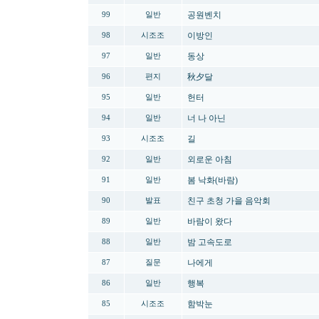
공원벤치
99
일반
이방인
98
시조조
동상
97
일반
秋夕달
96
편지
헌터
95
일반
너 나 아닌
94
일반
길
93
시조조
외로운 아침
92
일반
봄 낙화(바람)
91
일반
친구 초청 가을 음악회
90
발표
바람이 왔다
89
일반
밤 고속도로
88
일반
나에게
87
질문
행복
86
일반
함박눈
85
시조조