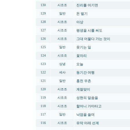
진리를 어기면
130
시조조
돈 벌기
129
일반
아상
128
시조조
평생을 시를 써도
127
시조조
그대 머물다 가는 것이
126
시조조
웃기는 일
125
일반
꽃자리
124
시조조
오늘
123
상념
동기간 여행
122
세사
홍천 우촌
121
일반
계절맞이
120
시조조
성현의 말씀을
119
시조조
할머니 가마타고
118
시조조
낙엽을 쓸며
117
일반
유막 아래 선계
116
시조조