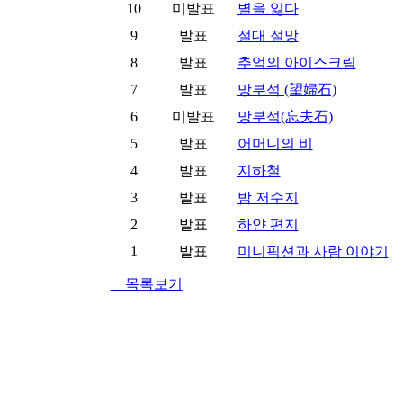
10
미발표
별을 잃다
9
발표
절대 절망
8
발표
추억의 아이스크림
7
발표
망부석 (望婦石)
6
미발표
망부석(忘夫石)
5
발표
어머니의 비
4
발표
지하철
3
발표
밤 저수지
2
발표
하얀 편지
1
발표
미니픽션과 사람 이야기
목록보기