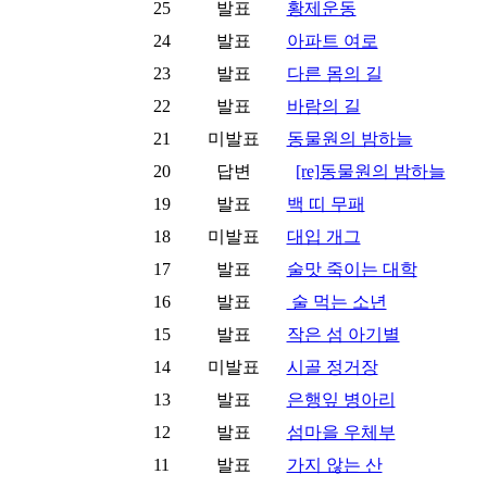
25
발표
황제운동
24
발표
아파트 여로
23
발표
다른 몸의 길
22
발표
바람의 길
21
미발표
동물원의 밤하늘
20
답변
[re]동물원의 밤하늘
19
발표
백 띠 무패
18
미발표
대입 개그
17
발표
술맛 죽이는 대학
16
발표
술 먹는 소년
15
발표
작은 섬 아기별
14
미발표
시골 정거장
13
발표
은행잎 병아리
12
발표
섬마을 우체부
11
발표
가지 않는 산