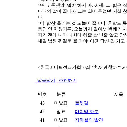
"또 그 존댓말, 뭐야 하지 마, 이젠! ......밥은
아내의 말이 끝나자 그는 열어 두었던 거실 
다.
"어, 밥상 올리는 것 오늘이 끝이야. 혼밥도 
동안 안 차렸거든. 오늘까지 열여섯 번째 제
지기 전에 니가 나한테 해줄 밥 난줄 알고 당
내일 법원 판결문 올 거야. 이젠 당신 입 가고 
<한국미니픽션작가회10집 "혼자,괜찮아?" 201
답글달기
추천하기
번호
분류
제목
43
미발표
둘렛길
42
발표
마지막 화분
41
미발표
지하철의 발견