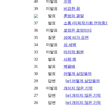
40
미발표
수영
39
미발표
비겁한 꿈
발표
혼밥의 결말
37
발표
소통 (미픽작가회 연작중1
36
미발표
로망은 로망이다
35
질문
섬에 비가 오면
34
미발표
섬 새벽
33
미발표
마지막 화분
32
발표
사람 병
31
발표
백팔배
30
발표
어떻게 살았을까
29
답변
[re] 어떻게 살았을까
28
미발표
개이지 않은 기억
27
답변
[re] 개이지 않은 기억
26
답변
[re] 개이지 않은 기억