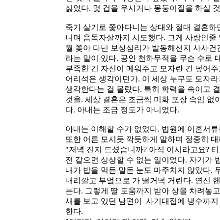
싫었다. 몇 겁을 우시거나 몽둥이질을 하실 
죽기 살기로 쫓아다니는 상대와 절대 결혼하면
니며 음독자살까지 시도했다. 그게 사랑인줄 알
월 쫒아 다닌 보상심리가 발동해선지 사사건
라는 말이 있다. 공인 천하무적을 무슨 수로 
부족한 건 자신이 메워주고 모자란 건 덮어주
어리석은 생각이던가. 이 세상 누구도 모자라
생각한다는 걸 몰랐다. 특히 학력을 속이고 
것을. 세상 결혼은 조금씩 미화 포장 속임 없
다. 아내는 조금 정도가 아니었다.
아내는 이해할 수가 없었다. 법원에 이혼서류
또한 어른 모시듯 깍듯하게 말하며 정중히 대
"저녁 진지 드셨습니까? 아직 이시라고요? 티
전 같으면 상상할 수 없는 일이었다. 자기가 
내가 밥을 먹든 말든 눈도 마주치지 않았다.
내리깔고 부엌으로 가 떨거덕 거린다. 연신 
는다. 그렇게 딸 도움까지 받아 상을 차려놓고 
새를 보고 있던 남편이 사기대접에 냉수까지 
한다.