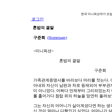
한국 미니픽션작가 모임
로그인
혼밥의 결말
구준회
(Homepage)
<미니픽션>
혼밥의 결말
구준회
가족관계증명서를 바라보다 머리를 젓는다. 이
아내와 자신이 남편과 처로 등재되어 부부관계
미 아니었다. 어쩌다 언제부터 그리되었는지 
를 훑어가다 첨탑 위의 하늘을 망연히 올려보
그는 자신의 어머니가 살아계셨다면 하는 생각
신 것이 얼마나 다행인가 싶었다. 어머니가 