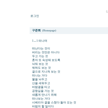
로그인
1ㅡ1 떠나며
구준회
(Homepage)
1ㅡ1 떠나며
떠난다는 것이
버리는 것만은 아니다
두고 가는 것
혼자 또 숙성돼 보도록
놔둬 보는 것
썪혀도 보는 것
곁으로 지나쳐 보는 것
떠나는 거다
물을 놔두고
산을 세워두고
바람결을 타고
공항길을 가는 것
새롭게 만나기 위해
떠나보는 거다
시베리아 곁을 스쳤다 돌아 오는 것
바람의 할 일이다