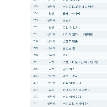
버림 3-1ㅡ춘천에도 밤이
255
신작시
글레디에이터
254
일반
빗소리
253
신작시
그럴 수 있지¿
252
일반
사이에 있다ㅡ 바템바덤
251
신작시
쇼생크 탈출
250
신작시
끝없는 길
249
신작시
귀가
248
신작시
쇼생크에 울리던 베토벤 9번
247
일반
감자 박스
246
일반
대둔도 문자
245
신작시
버림 여행 2-34
244
신작시
버 2-33-보랏빛 대둔도
243
발표
버림 여행 2-32
242
신작시
버림 2-31-권사님 찬송
241
신작시