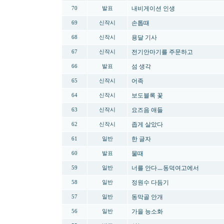
내비게이션 인생
70
발표
손톱때
69
신작시
용달 기사
68
신작시
전기안마기를 주문하고
67
신작시
섬 생각
66
발표
어족
65
신작시
보도블록 꽃
64
신작시
요즈음 애들
63
신작시
좁게 살았다
62
신작시
한 글자
61
일반
물때
60
발표
너를 안다ㅡ동덕여고에서
59
일반
정원수 다듬기
58
일반
동막골 안개
57
일반
가을 능소화
56
일반