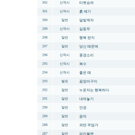
티벳승려
302
신작시
흙 얘기
301
신작시
달빛액자
300
일반
길동무
299
신작시
행복 편지
298
일반
당신 때문에
297
일반
풍경소리
296
신작시
복수
295
신작시
좋은 때
294
신작시
꼼장어구이
293
발표
누운자는 행복하다
292
일반
내려놓기
291
일반
안경
290
일반
음악
289
일반
외딴 무덤가
288
일반
파카볼펜
287
일반