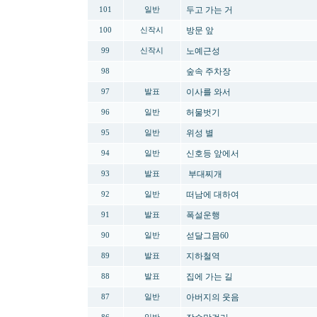
두고 가는 거
101
일반
방문 앞
100
신작시
노예근성
99
신작시
숲속 주차장
98
이사를 와서
97
발표
허물벗기
96
일반
위성 별
95
일반
신호등 앞에서
94
일반
부대찌개
93
발표
떠남에 대하여
92
일반
폭설운행
91
발표
섣달그믐60
90
일반
지하철역
89
발표
집에 가는 길
88
발표
아버지의 웃음
87
일반