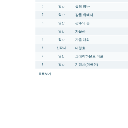
물의 장난
8
일반
강물 위에서
7
일반
광주의 눈
6
일반
가을산
5
일반
가을 대화
4
일반
대청호
3
신작시
그레이하운드 디포
2
일반
기행시(미국편)
1
일반
목록보기