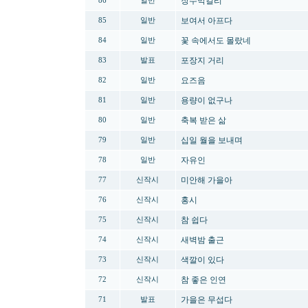
장수막걸리
86
일반
보여서 아프다
85
일반
꽃 속에서도 몰랐네
84
일반
포장지 거리
83
발표
요즈음
82
일반
용량이 없구나
81
일반
축복 받은 삶
80
일반
십일 월을 보내며
79
일반
자유인
78
일반
미안해 가을아
77
신작시
홍시
76
신작시
참 쉽다
75
신작시
새벽밤 출근
74
신작시
색깔이 있다
73
신작시
참 좋은 인연
72
신작시
가을은 무섭다
71
발표