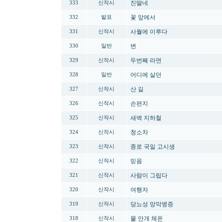
진딸네
333
신작시
꽃 앞에서
332
발표
사월에 이루다
331
신작시
변
330
일반
두번째 라면
329
신작시
어디에 살던
328
일반
산 길
327
신작시
손편지
326
신작시
새벽 지하철
325
신작시
청소차
324
신작시
종로 국일 고시생
323
신작시
믿음
322
신작시
사람이 그립다
321
신작시
여행자
320
신작시
당뇨성 망막병증
319
신작시
물 안개 체온
318
신작시