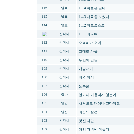
1ㅡ4 이들은 깊다
116
발표
1ㅡ3 대륙을 보았다
115
발표
1ㅡ2 이르크츠크
114
발표
1ㅡ1 떠나며
신작시
소낙비가 오네
112
신작시
그대로 가을
111
신작시
두번째 입원
110
신작시
가슴대기
109
신작시
뼈 이야기
108
신작시
눈수술
107
신작시
얼마나 어울리지 않는가
106
일반
사람으로 태어나 고마워요
105
일반
바람의 발견
104
일반
멋진 시간
103
신작시
거리 저녁에 머물다
102
신작시