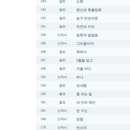
소화
194
일반
병신년 촛불집회
193
일반
송구 반성자문
192
일반
자연의 이치
191
일반
침묵의 발걸음
190
신작시
그리움이야
189
신작시
족하다
188
일반
3월을 업고
187
일반
겨울 바다
186
일반
하나
185
신작시
보내렴
184
일반
꽃 피는 일
183
발표
내 안의 제단
182
발표
먼 구도
181
신작시
당함
180
신작시
빗소리
179
신작시