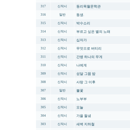
동리목월문학관
317
신작시
동생.
316
일반
박수소리
315
신작시
부르고 싶은 별의 노래
314
신작시
십자가
313
신작시
무엇으로 버티리
312
신작시
간병 하나의 무게
311
신작시
나에게
310
신작시
섣달 그믐 밤
309
신작시
사랑 그 이후
308
신작시
불꽃
307
일반
노부부
306
신작시
오늘
305
신작시
가을 들녘
304
신작시
새벽 지하철
303
신작시