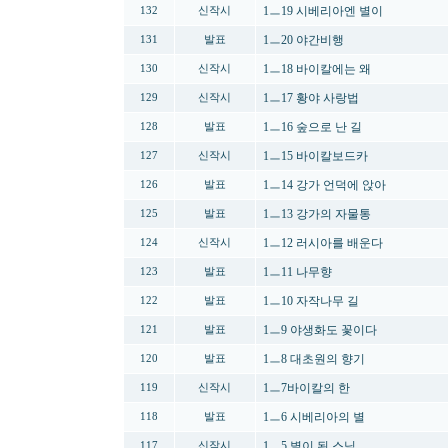
1ㅡ19 시베리아엔 별이
132
신작시
1ㅡ20 야간비행
131
발표
1ㅡ18 바이칼에는 왜
130
신작시
1ㅡ17 황야 사랑법
129
신작시
1ㅡ16 숲으로 난 길
128
발표
1ㅡ15 바이칼보드카
127
신작시
1ㅡ14 강가 언덕에 앉아
126
발표
1ㅡ13 강가의 자물통
125
발표
1ㅡ12 러시아를 배운다
124
신작시
1ㅡ11 나무향
123
발표
1ㅡ10 자작나무 길
122
발표
1ㅡ9 야생화도 꽃이다
121
발표
1ㅡ8 대초원의 향기
120
발표
1ㅡ7바이칼의 한
119
신작시
1ㅡ6 시베리아의 별
118
발표
1ㅡ5 별이 된 스님
117
신작시