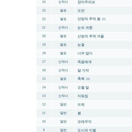
장마주의보
24
신작시
도반
23
발표
선방의 추억.봄
22
발표
[1]
눈의 귀환
21
신작시
선방의 추억.겨울
20
발표
눈꽃
19
발표
너무 많다
18
발표
죽음에게
17
신작시
달 가자
16
신작시
축복
15
발표
[3]
오월 말
14
신작시
지워짐
13
신작시
뜨락
12
일반
봄
11
일반
모래무지
10
일반
도시의 이별
9
일반