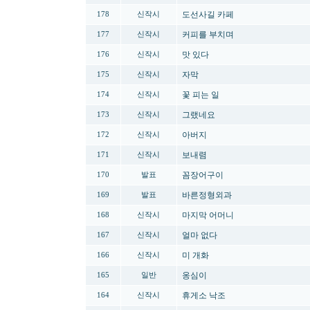
도선사길 카페
178
신작시
커피를 부치며
177
신작시
맛 있다
176
신작시
자막
175
신작시
꽃 피는 일
174
신작시
그랬네요
173
신작시
아버지
172
신작시
보내렴
171
신작시
꼼장어구이
170
발표
바른정형외과
169
발표
마지막 어머니
168
신작시
얼마 없다
167
신작시
미 개화
166
신작시
옹심이
165
일반
휴게소 낙조
164
신작시