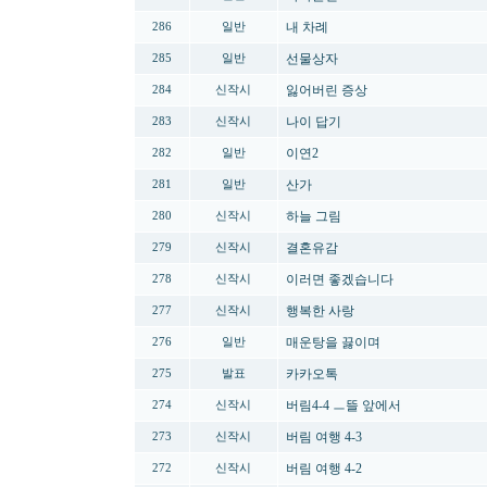
내 차례
286
일반
선물상자
285
일반
잃어버린 증상
284
신작시
나이 답기
283
신작시
이연2
282
일반
산가
281
일반
하늘 그림
280
신작시
결혼유감
279
신작시
이러면 좋겠습니다
278
신작시
행복한 사랑
277
신작시
매운탕을 끓이며
276
일반
카카오톡
275
발표
버림4-4 ㅡ뜰 앞에서
274
신작시
버림 여행 4-3
273
신작시
버림 여행 4-2
272
신작시