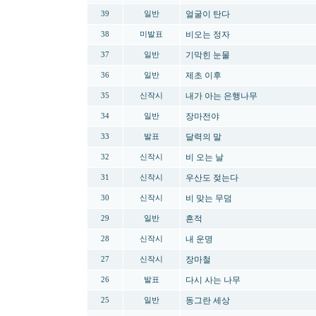
얼굴이 탄다
39
일반
비오는 정자
38
미발표
기막힌 눈물
37
일반
제초 이후
36
일반
내가 아는 은행나무
35
신작시
장마전야
34
일반
달력의 말
33
발표
비 오는 날
32
신작시
우산도 젖는다
31
신작시
비 맞는 무덤
30
신작시
흔적
29
일반
내 운명
28
신작시
장마철
27
신작시
다시 사는 나무
26
발표
동그란 세상
25
일반