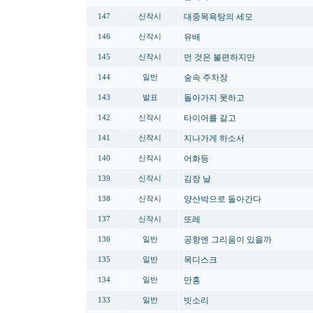
대중목욕탕의 세모
147
신작시
유배
146
신작시
먼 것은 불편하지만
145
신작시
숲속 주차장
144
일반
돌아가지 못하고
143
발표
타이어를 갈고
142
신작시
지나가게 하소서
141
신작시
어화등
140
신작시
김장 날
139
신작시
양산박으로 돌아간다
138
신작시
또레
137
신작시
공항엔 그리움이 있을까
136
일반
목디스크
135
일반
만홍
134
일반
빗소리
133
일반