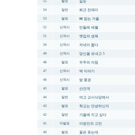
실눈
55
발표
퇴근 잔재미
54
일반
뼈 없는 거울
53
발표
민들레 세월
52
신작시
옛집의 생육
51
신작시
저녁이 짧다
50
신작시
당신을 보내고 5
49
신작시
우주의 아침
48
발표
벽 이야기
47
신작시
밤 풍경
46
신작시
산안개
45
발표
여고 교사식당에서
44
일반
학교는 안녕하신지
43
발표
가을에 지고 싶다
42
일반
이방인의 고민
41
미발표
꽃은 웃는데
40
발표