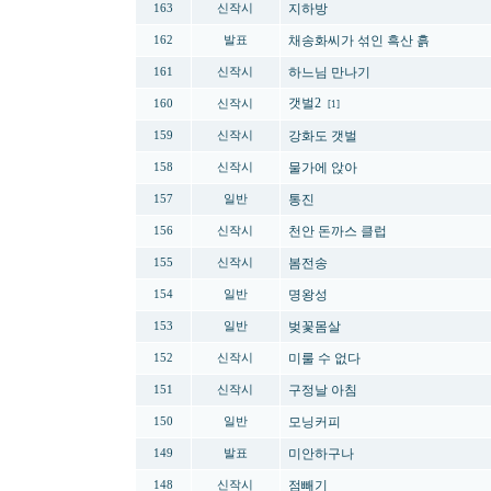
지하방
163
신작시
채송화씨가 섞인 흑산 흙
162
발표
하느님 만나기
161
신작시
갯벌2
160
신작시
[1]
강화도 갯벌
159
신작시
물가에 앉아
158
신작시
통진
157
일반
천안 돈까스 클럽
156
신작시
봄전송
155
신작시
명왕성
154
일반
벚꽃몸살
153
일반
미룰 수 없다
152
신작시
구정날 아침
151
신작시
모닝커피
150
일반
미안하구나
149
발표
점빼기
148
신작시