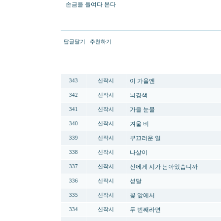
손금을 들여다 본다
답글달기
추천하기
번호
분류
제목
이 가을엔
343
신작시
뇌경색
342
신작시
가을 눈물
341
신작시
겨울 비
340
신작시
부끄러운 일
339
신작시
나살이
338
신작시
신에게 시가 남아있습니까
337
신작시
섣달
336
신작시
꽃 앞에서
335
신작시
두 번째라면
334
신작시