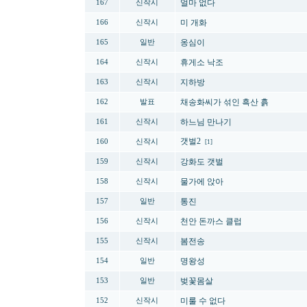
얼마 없다
167
신작시
미 개화
166
신작시
옹심이
165
일반
휴게소 낙조
164
신작시
지하방
163
신작시
채송화씨가 섞인 흑산 흙
162
발표
하느님 만나기
161
신작시
갯벌2
160
신작시
[1]
강화도 갯벌
159
신작시
물가에 앉아
158
신작시
통진
157
일반
천안 돈까스 클럽
156
신작시
봄전송
155
신작시
명왕성
154
일반
벚꽃몸살
153
일반
미룰 수 없다
152
신작시