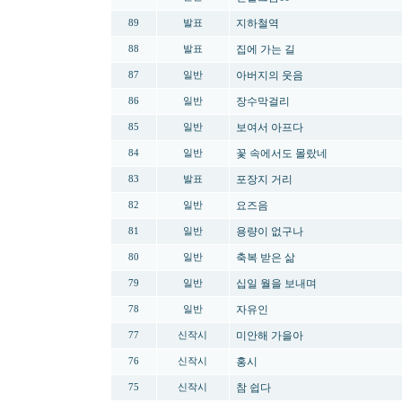
지하철역
89
발표
집에 가는 길
88
발표
아버지의 웃음
87
일반
장수막걸리
86
일반
보여서 아프다
85
일반
꽃 속에서도 몰랐네
84
일반
포장지 거리
83
발표
요즈음
82
일반
용량이 없구나
81
일반
축복 받은 삶
80
일반
십일 월을 보내며
79
일반
자유인
78
일반
미안해 가을아
77
신작시
홍시
76
신작시
참 쉽다
75
신작시