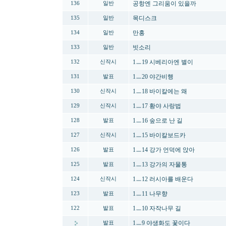
공항엔 그리움이 있을까
136
일반
목디스크
135
일반
만홍
134
일반
빗소리
133
일반
1ㅡ19 시베리아엔 별이
132
신작시
1ㅡ20 야간비행
131
발표
1ㅡ18 바이칼에는 왜
130
신작시
1ㅡ17 황야 사랑법
129
신작시
1ㅡ16 숲으로 난 길
128
발표
1ㅡ15 바이칼보드카
127
신작시
1ㅡ14 강가 언덕에 앉아
126
발표
1ㅡ13 강가의 자물통
125
발표
1ㅡ12 러시아를 배운다
124
신작시
1ㅡ11 나무향
123
발표
1ㅡ10 자작나무 길
122
발표
1ㅡ9 야생화도 꽃이다
발표