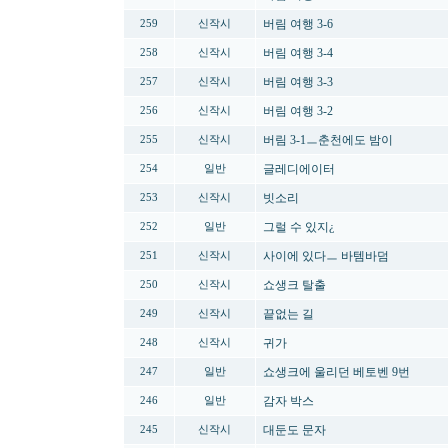
버림 여행 3-6
259
신작시
버림 여행 3-4
258
신작시
버림 여행 3-3
257
신작시
버림 여행 3-2
256
신작시
버림 3-1ㅡ춘천에도 밤이
255
신작시
글레디에이터
254
일반
빗소리
253
신작시
그럴 수 있지¿
252
일반
사이에 있다ㅡ 바템바덤
251
신작시
쇼생크 탈출
250
신작시
끝없는 길
249
신작시
귀가
248
신작시
쇼생크에 울리던 베토벤 9번
247
일반
감자 박스
246
일반
대둔도 문자
245
신작시