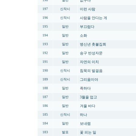
없구나
198
일반
이런 사람
197
신작시
사람을 안다는 게
196
신작시
부끄럽다
195
일반
소화
194
일반
병신년 촛불집회
193
일반
송구 반성자문
192
일반
자연의 이치
191
일반
침묵의 발걸음
190
신작시
그리움이야
189
신작시
족하다
188
일반
3월을 업고
187
일반
겨울 바다
186
일반
하나
185
신작시
보내렴
184
일반
꽃 피는 일
183
발표