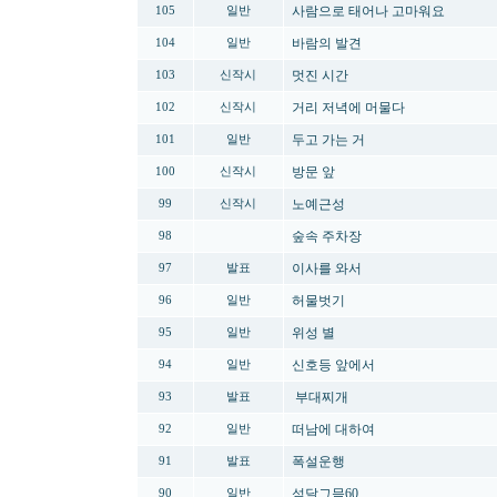
사람으로 태어나 고마워요
105
일반
바람의 발견
104
일반
멋진 시간
103
신작시
거리 저녁에 머물다
102
신작시
두고 가는 거
101
일반
방문 앞
100
신작시
노예근성
99
신작시
숲속 주차장
98
이사를 와서
97
발표
허물벗기
96
일반
위성 별
95
일반
신호등 앞에서
94
일반
부대찌개
93
발표
떠남에 대하여
92
일반
폭설운행
91
발표
섣달그믐60
90
일반