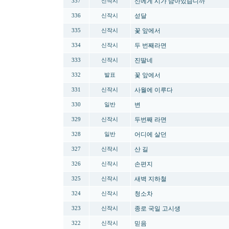
신에게 시가 남아있습니까
337
신작시
섣달
336
신작시
꽃 앞에서
335
신작시
두 번째라면
334
신작시
진딸네
333
신작시
꽃 앞에서
332
발표
사월에 이루다
331
신작시
변
330
일반
두번째 라면
329
신작시
어디에 살던
328
일반
산 길
327
신작시
손편지
326
신작시
새벽 지하철
325
신작시
청소차
324
신작시
종로 국일 고시생
323
신작시
믿음
322
신작시