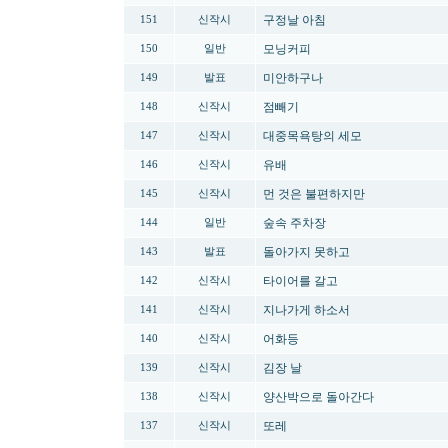
구정날 아침
151
신작시
모닝커피
150
일반
미안하구나
149
발표
점빼기
148
신작시
대중목욕탕의 세모
147
신작시
유배
146
신작시
먼 것은 불편하지만
145
신작시
숲속 주차장
144
일반
돌아가지 못하고
143
발표
타이어를 갈고
142
신작시
지나가게 하소서
141
신작시
어화등
140
신작시
김장 날
139
신작시
양산박으로 돌아간다
138
신작시
또레
137
신작시