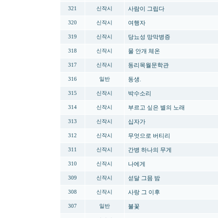
사람이 그립다
321
신작시
여행자
320
신작시
당뇨성 망막병증
319
신작시
물 안개 체온
318
신작시
동리목월문학관
317
신작시
동생.
316
일반
박수소리
315
신작시
부르고 싶은 별의 노래
314
신작시
십자가
313
신작시
무엇으로 버티리
312
신작시
간병 하나의 무게
311
신작시
나에게
310
신작시
섣달 그믐 밤
309
신작시
사랑 그 이후
308
신작시
불꽃
307
일반