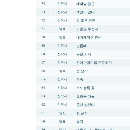
새벽밤 출근
74
신작시
색깔이 있다
73
신작시
참 좋은 인연
72
신작시
가을은 무섭다
71
발표
내비게이션 인생
70
발표
손톱때
69
신작시
용달 기사
68
신작시
전기안마기를 주문하고
67
신작시
섬 생각
66
발표
어족
65
신작시
보도블록 꽃
64
신작시
요즈음 애들
63
신작시
좁게 살았다
62
신작시
한 글자
61
일반
물때
60
발표
59
일반