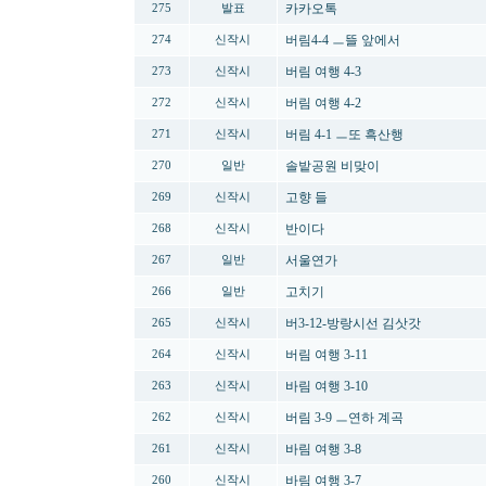
카카오톡
275
발표
버림4-4 ㅡ뜰 앞에서
274
신작시
버림 여행 4-3
273
신작시
버림 여행 4-2
272
신작시
버림 4-1 ㅡ또 흑산행
271
신작시
솔밭공원 비맞이
270
일반
고향 들
269
신작시
반이다
268
신작시
서울연가
267
일반
고치기
266
일반
버3-12-방랑시선 김삿갓
265
신작시
버림 여행 3-11
264
신작시
바림 여행 3-10
263
신작시
버림 3-9 ㅡ연하 계곡
262
신작시
바림 여행 3-8
261
신작시
바림 여행 3-7
260
신작시