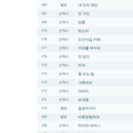
내 안의 제단
182
발표
먼 구도
181
신작시
당함
180
신작시
빗소리
179
신작시
도선사길 카페
178
신작시
커피를 부치며
177
신작시
맛 있다
176
신작시
자막
175
신작시
꽃 피는 일
174
신작시
그랬네요
173
신작시
아버지
172
신작시
보내렴
171
신작시
꼼장어구이
170
발표
바른정형외과
169
발표
마지막 어머니
168
신작시