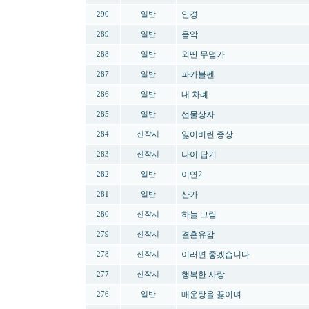
안경
290
일반
음악
289
일반
외딴 무덤가
288
일반
파카볼펜
287
일반
내 차례
286
일반
선물상자
285
일반
잃어버린 증상
284
신작시
나이 답기
283
신작시
이연2
282
일반
산가
281
일반
하늘 그림
280
신작시
결혼유감
279
신작시
이러면 좋겠습니다
278
신작시
행복한 사랑
277
신작시
매운탕을 끓이며
276
일반