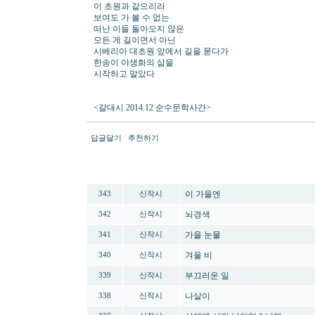
이 초원과 같으리라
보여도 가 볼 수 없는
떠난 이들 돌아오지 않은
모든 게 길이면서 아닌
시베리아 대초원 앞에서 길을 묻다가
한송이 야생화의 삶을
시작하고 말았다
<갈대시 2014.12 순수문학사간>
답글달기
추천하기
번호
분류
제목
이 가을엔
343
신작시
뇌경색
342
신작시
가을 눈물
341
신작시
겨울 비
340
신작시
부끄러운 일
339
신작시
나살이
338
신작시