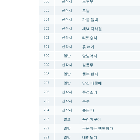
노부부
306
신작시
오늘
305
신작시
가을 들녘
304
신작시
새벽 지하철
303
신작시
티벳승려
302
신작시
흙 얘기
301
신작시
달빛액자
300
일반
길동무
299
신작시
행복 편지
298
일반
당신 때문에
297
일반
풍경소리
296
신작시
복수
295
신작시
좋은 때
294
신작시
꼼장어구이
293
발표
누운자는 행복하다
292
일반
내려놓기
291
일반