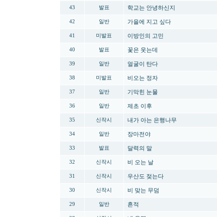
학교는 안녕하신지
43
발표
가을에 지고 싶다
42
일반
이방인의 고민
41
미발표
꽃은 웃는데
40
발표
얼굴이 탄다
39
일반
비오는 정자
38
미발표
기막힌 눈물
37
일반
제초 이후
36
일반
내가 아는 은행나무
35
신작시
장마전야
34
일반
달력의 말
33
발표
비 오는 날
32
신작시
우산도 젖는다
31
신작시
비 맞는 무덤
30
신작시
흔적
29
일반