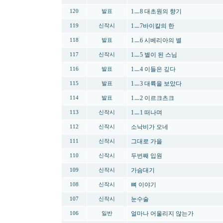
1ㅡ8 대초원의 향기
120
발표
1ㅡ7바이칼의 한
119
신작시
1ㅡ6 시베리아의 별
118
발표
1ㅡ5 별이 된 스님
117
신작시
1ㅡ4 이들은 깊다
116
발표
1ㅡ3 대륙을 보았다
115
발표
1ㅡ2 이르크츠크
114
발표
1ㅡ1 떠나며
113
신작시
소낙비가 오네
112
신작시
그대로 가을
111
신작시
두번째 입원
110
신작시
가슴대기
109
신작시
뼈 이야기
108
신작시
눈수술
107
신작시
얼마나 어울리지 않는가
106
일반