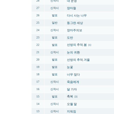
내 운명
28
신작시
장마철
27
신작시
다시 사는 나무
26
발표
동그란 세상
25
일반
장마주의보
24
신작시
도반
23
발표
선방의 추억.봄
22
발표
[1]
눈의 귀환
21
신작시
선방의 추억.겨울
20
발표
눈꽃
19
발표
너무 많다
18
발표
죽음에게
17
신작시
달 가자
16
신작시
축복
15
발표
[3]
오월 말
14
신작시
지워짐
13
신작시