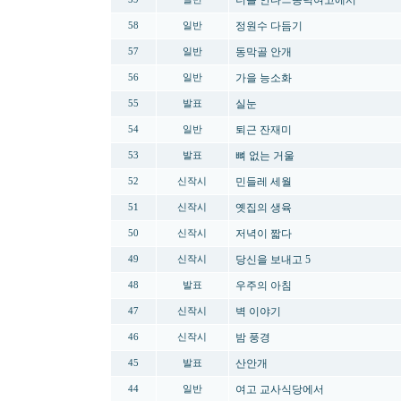
너를 안다ㅡ동덕여고에서
정원수 다듬기
58
일반
동막골 안개
57
일반
가을 능소화
56
일반
실눈
55
발표
퇴근 잔재미
54
일반
뼈 없는 거울
53
발표
민들레 세월
52
신작시
옛집의 생육
51
신작시
저녁이 짧다
50
신작시
당신을 보내고 5
49
신작시
우주의 아침
48
발표
벽 이야기
47
신작시
밤 풍경
46
신작시
산안개
45
발표
여고 교사식당에서
44
일반