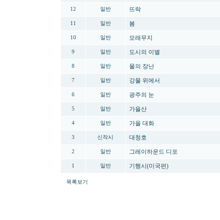
뜨락
12
일반
봄
11
일반
모래무지
10
일반
도시의 이별
9
일반
물의 장난
8
일반
강물 위에서
7
일반
광주의 눈
6
일반
가을산
5
일반
가을 대화
4
일반
대청호
3
신작시
그레이하운드 디포
2
일반
기행시(미국편)
1
일반
목록보기