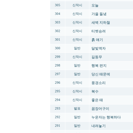
오늘
305
신작시
가을 들녘
304
신작시
새벽 지하철
303
신작시
티벳승려
302
신작시
흙 얘기
301
신작시
달빛액자
300
일반
길동무
299
신작시
행복 편지
298
일반
당신 때문에
297
일반
풍경소리
296
신작시
복수
295
신작시
좋은 때
294
신작시
꼼장어구이
293
발표
누운자는 행복하다
292
일반
내려놓기
291
일반