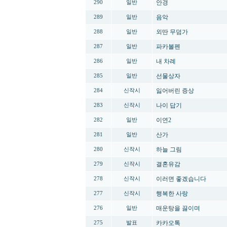
안경
290
일반
음악
289
일반
외딴 무덤가
288
일반
파카볼펜
287
일반
내 차례
286
일반
선물상자
285
일반
잃어버린 증상
284
신작시
나이 답기
283
신작시
이연2
282
일반
산가
281
일반
하늘 그림
280
신작시
결혼유감
279
신작시
이러면 좋겠습니다
278
신작시
행복한 사랑
277
신작시
매운탕을 끓이며
276
일반
카카오톡
275
발표