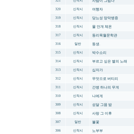
사람이 그립다
321
신작시
여행자
320
신작시
당뇨성 망막병증
319
신작시
물 안개 체온
318
신작시
동리목월문학관
317
신작시
동생.
316
일반
박수소리
315
신작시
부르고 싶은 별의 노래
314
신작시
십자가
313
신작시
무엇으로 버티리
312
신작시
간병 하나의 무게
311
신작시
나에게
310
신작시
섣달 그믐 밤
309
신작시
사랑 그 이후
308
신작시
불꽃
307
일반
노부부
306
신작시