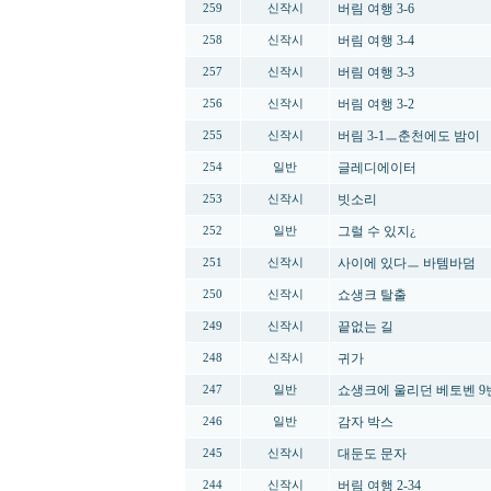
버림 여행 3-6
259
신작시
버림 여행 3-4
258
신작시
버림 여행 3-3
257
신작시
버림 여행 3-2
256
신작시
버림 3-1ㅡ춘천에도 밤이
255
신작시
글레디에이터
254
일반
빗소리
253
신작시
그럴 수 있지¿
252
일반
사이에 있다ㅡ 바템바덤
251
신작시
쇼생크 탈출
250
신작시
끝없는 길
249
신작시
귀가
248
신작시
쇼생크에 울리던 베토벤 9
247
일반
감자 박스
246
일반
대둔도 문자
245
신작시
버림 여행 2-34
244
신작시