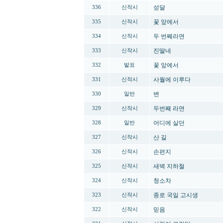
섣달
336
신작시
꽃 앞에서
335
신작시
두 번째라면
334
신작시
진딸네
333
신작시
꽃 앞에서
332
발표
사월에 이루다
331
신작시
변
330
일반
두번째 라면
329
신작시
어디에 살던
328
일반
산 길
327
신작시
손편지
326
신작시
새벽 지하철
325
신작시
청소차
324
신작시
종로 국일 고시생
323
신작시
믿음
322
신작시