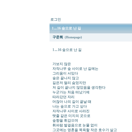
로그인
1ㅡ16 숲으로 난 길
구준회
(Homepage)
1ㅡ16 숲으로 난 길
가보지 않은
자작나무 숲 사이로 난 길에는
그리움이 서있다
숲은 끝나지 않고
길은저 멀리 숨었지만
저 길이 끝나지 않았음을 생각한다
누군가는 처음 떠났기에
따라갔던 자리
머잖아 나의 길이 끝날 때
나는 숲으로 가고 싶다
자작나무 사이로 사라진
탯줄 같은 미지의 곳으로
숲향을 휘감으며
휘파람 발걸음으로 눈물 없이
그곳에는 영혼을 목욕할 작은 호수가 살고