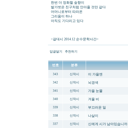
한번 더 정화할 숲향이
발가벗은 친구처럼 안아줄 것만 같다
어머니로부터 따라온
그리움이 하나
아직도 기다리고 있다
<갈대시 2014.12 순수문학사간>
답글달기
추천하기
번호
분류
이 가을엔
343
신작시
뇌경색
342
신작시
가을 눈물
341
신작시
겨울 비
340
신작시
부끄러운 일
339
신작시
나살이
338
신작시
신에게 시가 남아있습니까
337
신작시