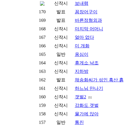
신작시
보내렴
170
발표
꼼장어구이
169
발표
바른정형외과
168
신작시
마지막 어머니
167
신작시
얼마 없다
166
신작시
미 개화
165
일반
옹심이
164
신작시
휴게소 낙조
163
신작시
지하방
162
발표
채송화씨가 섞인 흑산 흙
161
신작시
하느님 만나기
160
신작시
갯벌2
[1]
159
신작시
강화도 갯벌
158
신작시
물가에 앉아
157
일반
통진