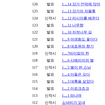
126
발표
1ㅡ14 강가 언덕에 앉아
125
발표
1ㅡ13 강가의 자물통
124
신작시
1ㅡ12 러시아를 배운다
123
발표
1ㅡ11 나무향
122
발표
1ㅡ10 자작나무 길
121
발표
1ㅡ9 야생화도 꽃이다
120
발표
1ㅡ8 대초원의 향기
119
신작시
1ㅡ7바이칼의 한
118
발표
1ㅡ6 시베리아의 별
117
신작시
1ㅡ5 별이 된 스님
116
발표
1ㅡ4 이들은 깊다
115
발표
1ㅡ3 대륙을 보았다
114
발표
1ㅡ2 이르크츠크
113
신작시
1ㅡ1 떠나며
112
신작시
소낙비가 오네