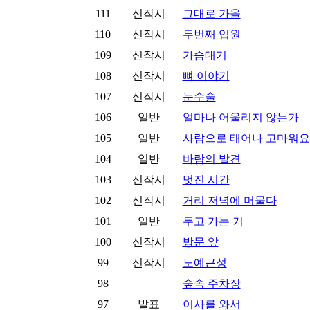
111
신작시
그대로 가을
110
신작시
두번째 입원
109
신작시
가슴대기
108
신작시
뼈 이야기
107
신작시
눈수술
106
일반
얼마나 어울리지 않는가
105
일반
사람으로 태어나 고마워요
104
일반
바람의 발견
103
신작시
멋진 시간
102
신작시
거리 저녁에 머물다
101
일반
두고 가는 거
100
신작시
방문 앞
99
신작시
노예근성
98
숲속 주차장
97
발표
이사를 와서