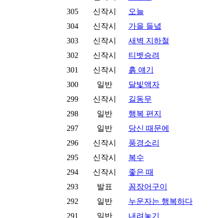
305
신작시
오늘
304
신작시
가을 들녘
303
신작시
새벽 지하철
302
신작시
티벳승려
301
신작시
흙 얘기
300
일반
달빛액자
299
신작시
길동무
298
일반
행복 편지
297
일반
당신 때문에
296
신작시
풍경소리
295
신작시
복수
294
신작시
좋은 때
293
발표
꼼장어구이
292
일반
누운자는 행복하다
291
일반
내려놓기