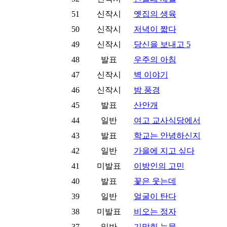
51
신작시
옛집의 생육
50
신작시
저녁이 짧다
49
신작시
당신을 보내고 5
48
발표
우주의 아침
47
신작시
벽 이야기
46
신작시
밤 풍경
45
발표
산안개
44
일반
여고 교사식당에서
43
발표
학교는 안녕하신지
42
일반
가을에 지고 싶다
41
미발표
이방인의 고민
40
발표
꽃은 웃는데
39
일반
얼굴이 탄다
38
미발표
비오는 정자
37
일반
기막힌 눈물