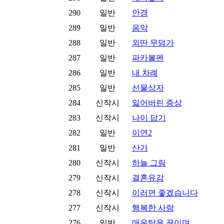
290
일반
안경
289
일반
음악
288
일반
외딴 무덤가
287
일반
파카볼펜
286
일반
내 차례
285
일반
선물상자
284
신작시
잃어버린 증상
283
신작시
나이 답기
282
일반
이연2
281
일반
산가
280
신작시
하늘 그림
279
신작시
결혼유감
278
신작시
이러면 좋겠습니다
277
신작시
행복한 사랑
276
일반
매운탕을 끓이며