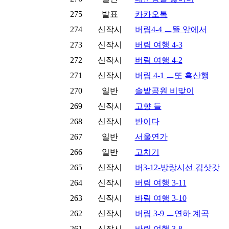
275
발표
카카오톡
274
신작시
버림4-4 ㅡ뜰 앞에서
273
신작시
버림 여행 4-3
272
신작시
버림 여행 4-2
271
신작시
버림 4-1 ㅡ또 흑산행
270
일반
솔밭공원 비맞이
269
신작시
고향 들
268
신작시
반이다
267
일반
서울연가
266
일반
고치기
265
신작시
버3-12-방랑시선 김삿갓
264
신작시
버림 여행 3-11
263
신작시
바림 여행 3-10
262
신작시
버림 3-9 ㅡ연하 계곡
261
신작시
바림 여행 3-8