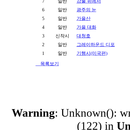
7
일반
강물 위에서
6
일반
광주의 눈
5
일반
가을산
4
일반
가을 대화
3
신작시
대청호
2
일반
그레이하운드 디포
1
일반
기행시(미국편)
목록보기
Warning
: Unknown(): wr
(122) in
U