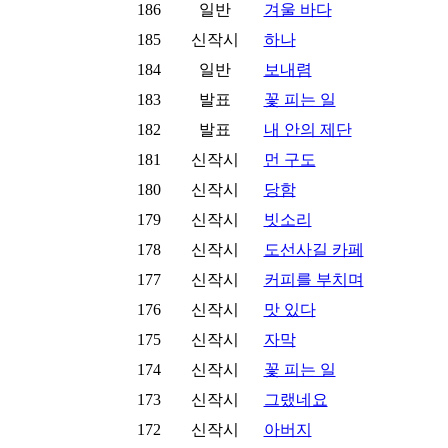
186
일반
겨울 바다
185
신작시
하나
184
일반
보내렴
183
발표
꽃 피는 일
182
발표
내 안의 제단
181
신작시
먼 구도
180
신작시
당함
179
신작시
빗소리
178
신작시
도선사길 카페
177
신작시
커피를 부치며
176
신작시
맛 있다
175
신작시
자막
174
신작시
꽃 피는 일
173
신작시
그랬네요
172
신작시
아버지