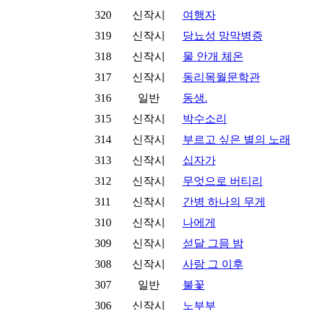
320
신작시
여행자
319
신작시
당뇨성 망막병증
318
신작시
물 안개 체온
317
신작시
동리목월문학관
316
일반
동생.
315
신작시
박수소리
314
신작시
부르고 싶은 별의 노래
313
신작시
십자가
312
신작시
무엇으로 버티리
311
신작시
간병 하나의 무게
310
신작시
나에게
309
신작시
섣달 그믐 밤
308
신작시
사랑 그 이후
307
일반
불꽃
306
신작시
노부부