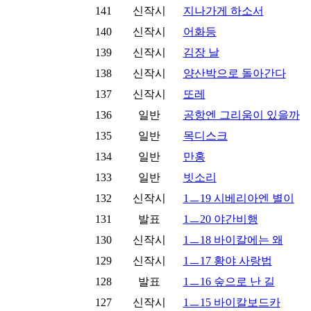
141
신작시
지나가게 하소서
140
신작시
어화등
139
신작시
김장 날
138
신작시
양산박으로 돌아간다
137
신작시
또레
136
일반
공항엔 그리움이 있을까
135
일반
목디스크
134
일반
만홍
133
일반
빗소리
132
신작시
1ㅡ19 시베리아엔 별이
131
발표
1ㅡ20 야간비행
130
신작시
1ㅡ18 바이칼에는 왜
129
신작시
1ㅡ17 황야 사랑법
128
발표
1ㅡ16 숲으로 난 길
127
신작시
1ㅡ15 바이칼보드카