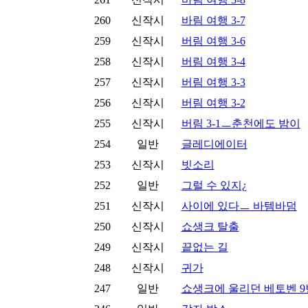
260
신작시
바림 여행 3-7
259
신작시
버림 여행 3-6
258
신작시
버림 여행 3-4
257
신작시
버림 여행 3-3
256
신작시
버림 여행 3-2
255
신작시
버림 3-1ㅡ춘천에도 밤이
254
일반
글레디에이터
253
신작시
빗소리
252
일반
그럴 수 있지¿
251
신작시
사이에 있다ㅡ 바템바덤
250
신작시
쇼생크 탈출
249
신작시
끝없는 길
248
신작시
귀가
247
일반
쇼생크에 울리던 베토벤 9