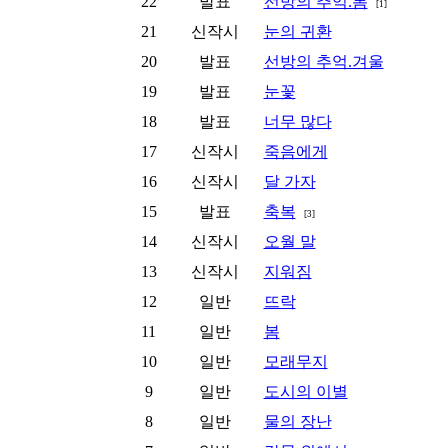
22
발표
선방의 추억.봄
[1]
21
신작시
눈의 귀환
20
발표
선방의 추억.겨울
19
발표
눈꽃
18
발표
너무 많다
17
신작시
죽음에게
16
신작시
달 가자
15
발표
축복
[3]
14
신작시
오월 말
13
신작시
지워짐
12
일반
뜨락
11
일반
봄
10
일반
모래무지
9
일반
도시의 이별
8
일반
물의 장난