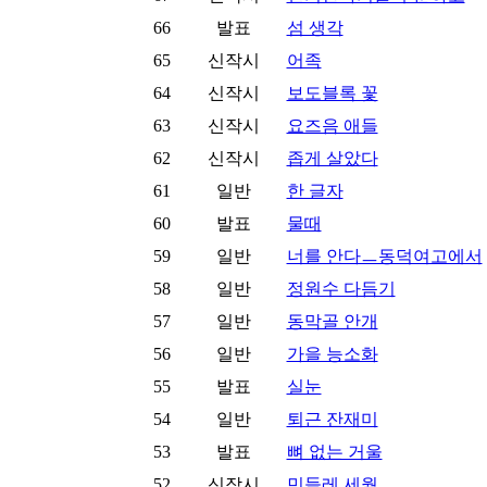
66
발표
섬 생각
65
신작시
어족
64
신작시
보도블록 꽃
63
신작시
요즈음 애들
62
신작시
좁게 살았다
61
일반
한 글자
60
발표
물때
59
일반
너를 안다ㅡ동덕여고에서
58
일반
정원수 다듬기
57
일반
동막골 안개
56
일반
가을 능소화
55
발표
실눈
54
일반
퇴근 잔재미
53
발표
뼈 없는 거울
52
신작시
민들레 세월