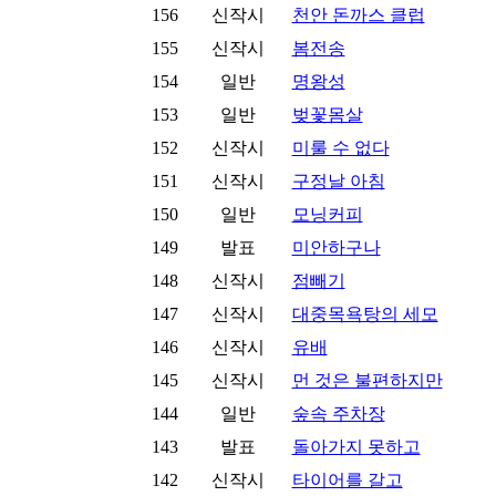
156
신작시
천안 돈까스 클럽
155
신작시
봄전송
154
일반
명왕성
153
일반
벚꽃몸살
152
신작시
미룰 수 없다
151
신작시
구정날 아침
150
일반
모닝커피
149
발표
미안하구나
148
신작시
점빼기
147
신작시
대중목욕탕의 세모
146
신작시
유배
145
신작시
먼 것은 불편하지만
144
일반
숲속 주차장
143
발표
돌아가지 못하고
142
신작시
타이어를 갈고