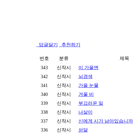
답글달기
추천하기
번호
분류
제목
343
신작시
이 가을엔
342
신작시
뇌경색
341
신작시
가을 눈물
340
신작시
겨울 비
339
신작시
부끄러운 일
338
신작시
나살이
337
신작시
신에게 시가 남아있습니까
336
신작시
섣달