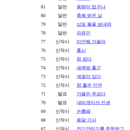
81
일반
용량이 없구나
80
일반
축복 받은 삶
79
일반
십일 월을 보내며
78
일반
자유인
77
신작시
미안해 가을아
76
신작시
홍시
75
신작시
참 쉽다
74
신작시
새벽밤 출근
73
신작시
색깔이 있다
72
신작시
참 좋은 인연
71
발표
가을은 무섭다
70
발표
내비게이션 인생
69
신작시
손톱때
68
신작시
용달 기사
67
신작시
전기안마기를 주문하고