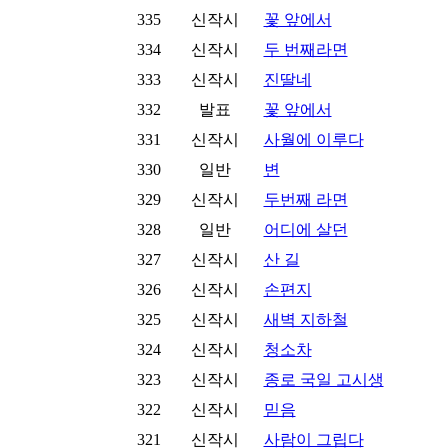
335
신작시
꽃 앞에서
334
신작시
두 번째라면
333
신작시
진딸네
332
발표
꽃 앞에서
331
신작시
사월에 이루다
330
일반
변
329
신작시
두번째 라면
328
일반
어디에 살던
327
신작시
산 길
326
신작시
손편지
325
신작시
새벽 지하철
324
신작시
청소차
323
신작시
종로 국일 고시생
322
신작시
믿음
321
신작시
사람이 그립다