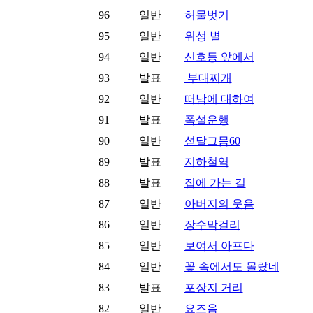
96
일반
허물벗기
95
일반
위성 별
94
일반
신호등 앞에서
93
발표
부대찌개
92
일반
떠남에 대하여
91
발표
폭설운행
90
일반
섣달그믐60
89
발표
지하철역
88
발표
집에 가는 길
87
일반
아버지의 웃음
86
일반
장수막걸리
85
일반
보여서 아프다
84
일반
꽃 속에서도 몰랐네
83
발표
포장지 거리
82
일반
요즈음