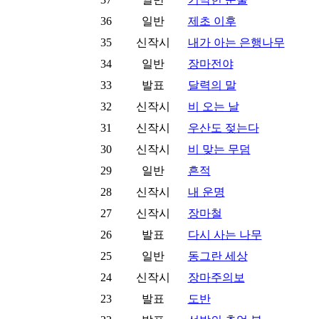
36
일반
제초 이후
35
신작시
내가 아는 은행나무
34
일반
장마전야
33
발표
달력의 말
32
신작시
비 오는 날
31
신작시
우산도 젖는다
30
신작시
비 맞는 무덤
29
일반
흔적
28
신작시
내 운명
27
신작시
장마철
26
발표
다시 사는 나무
25
일반
동그란 세상
24
신작시
장마주의보
23
발표
도반