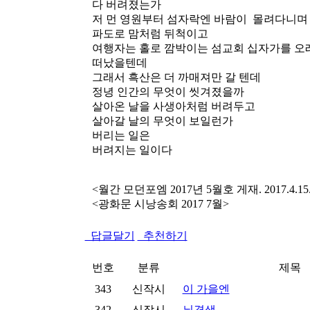
다 버려졌는가
저 먼 영원부터 섬자락엔 바람이 몰려다니며
파도로 맘처럼 뒤척이고
여행자는 홀로 깜박이는 섬교회 십자가를 오
떠났을텐데
그래서 흑산은 더 까매져만 갈 텐데
정녕 인간의 무엇이 씻겨졌을까
살아온 날을 사생아처럼 버려두고
살아갈 날의 무엇이 보일런가
버리는 일은
버려지는 일이다
<월간 모던포엠 2017년 5월호 게재. 2017.4
<광화문 시낭송회 2017 7월>
답글달기
추천하기
번호
분류
제목
343
신작시
이 가을엔
342
신작시
뇌경색