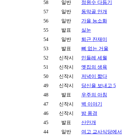
58
일반
정원수 다듬기
57
일반
동막골 안개
56
일반
가을 능소화
55
발표
실눈
54
일반
퇴근 잔재미
53
발표
뼈 없는 거울
52
신작시
민들레 세월
51
신작시
옛집의 생육
50
신작시
저녁이 짧다
49
신작시
당신을 보내고 5
48
발표
우주의 아침
47
신작시
벽 이야기
46
신작시
밤 풍경
45
발표
산안개
44
일반
여고 교사식당에서