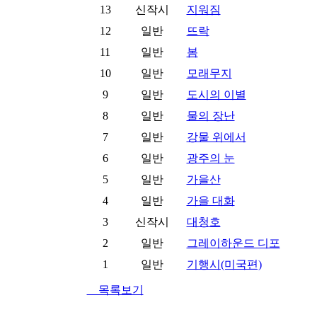
13
신작시
지워짐
12
일반
뜨락
11
일반
봄
10
일반
모래무지
9
일반
도시의 이별
8
일반
물의 장난
7
일반
강물 위에서
6
일반
광주의 눈
5
일반
가을산
4
일반
가을 대화
3
신작시
대청호
2
일반
그레이하운드 디포
1
일반
기행시(미국편)
목록보기