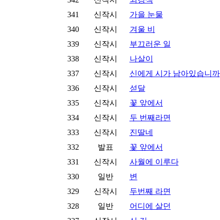
341
신작시
가을 눈물
340
신작시
겨울 비
339
신작시
부끄러운 일
338
신작시
나살이
337
신작시
신에게 시가 남아있습니까
336
신작시
섣달
335
신작시
꽃 앞에서
334
신작시
두 번째라면
333
신작시
진딸네
332
발표
꽃 앞에서
331
신작시
사월에 이루다
330
일반
변
329
신작시
두번째 라면
328
일반
어디에 살던