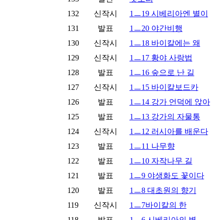
132
신작시
1ㅡ19 시베리아엔 별이
131
발표
1ㅡ20 야간비행
130
신작시
1ㅡ18 바이칼에는 왜
129
신작시
1ㅡ17 황야 사랑법
128
발표
1ㅡ16 숲으로 난 길
127
신작시
1ㅡ15 바이칼보드카
126
발표
1ㅡ14 강가 언덕에 앉아
125
발표
1ㅡ13 강가의 자물통
124
신작시
1ㅡ12 러시아를 배운다
123
발표
1ㅡ11 나무향
122
발표
1ㅡ10 자작나무 길
121
발표
1ㅡ9 야생화도 꽃이다
120
발표
1ㅡ8 대초원의 향기
119
신작시
1ㅡ7바이칼의 한
118
발표
1ㅡ6 시베리아의 별