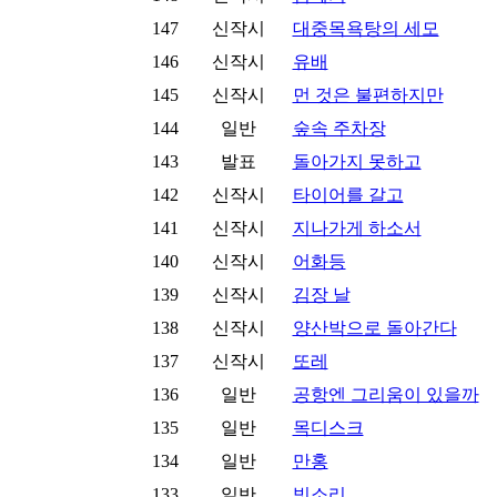
147
신작시
대중목욕탕의 세모
146
신작시
유배
145
신작시
먼 것은 불편하지만
144
일반
숲속 주차장
143
발표
돌아가지 못하고
142
신작시
타이어를 갈고
141
신작시
지나가게 하소서
140
신작시
어화등
139
신작시
김장 날
138
신작시
양산박으로 돌아간다
137
신작시
또레
136
일반
공항엔 그리움이 있을까
135
일반
목디스크
134
일반
만홍
133
일반
빗소리