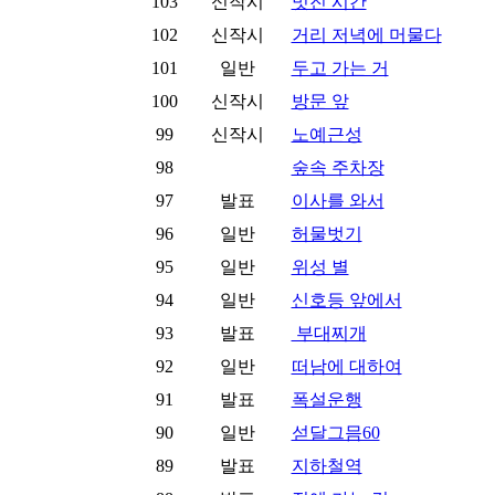
103
신작시
멋진 시간
102
신작시
거리 저녁에 머물다
101
일반
두고 가는 거
100
신작시
방문 앞
99
신작시
노예근성
98
숲속 주차장
97
발표
이사를 와서
96
일반
허물벗기
95
일반
위성 별
94
일반
신호등 앞에서
93
발표
부대찌개
92
일반
떠남에 대하여
91
발표
폭설운행
90
일반
섣달그믐60
89
발표
지하철역