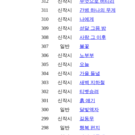
312
신작시
무엇으로 버티리
311
신작시
간병 하나의 무게
310
신작시
나에게
309
신작시
섣달 그믐 밤
308
신작시
사랑 그 이후
307
일반
불꽃
306
신작시
노부부
305
신작시
오늘
304
신작시
가을 들녘
303
신작시
새벽 지하철
302
신작시
티벳승려
301
신작시
흙 얘기
300
일반
달빛액자
299
신작시
길동무
298
일반
행복 편지