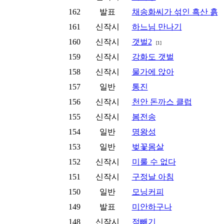
162
발표
채송화씨가 섞인 흑산 흙
161
신작시
하느님 만나기
160
신작시
갯벌2
[1]
159
신작시
강화도 갯벌
158
신작시
물가에 앉아
157
일반
통진
156
신작시
천안 돈까스 클럽
155
신작시
봄전송
154
일반
명왕성
153
일반
벚꽃몸살
152
신작시
미룰 수 없다
151
신작시
구정날 아침
150
일반
모닝커피
149
발표
미안하구나
148
신작시
점빼기