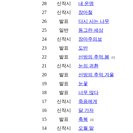
28
신작시
내 운명
27
신작시
장마철
26
발표
다시 사는 나무
25
일반
동그란 세상
24
신작시
장마주의보
23
발표
도반
22
발표
선방의 추억.봄
[1]
21
신작시
눈의 귀환
20
발표
선방의 추억.겨울
19
발표
눈꽃
18
발표
너무 많다
17
신작시
죽음에게
16
신작시
달 가자
15
발표
축복
[3]
14
신작시
오월 말