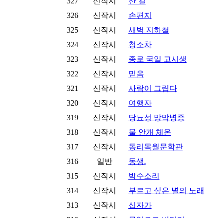
327
신작시
산 길
326
신작시
손편지
325
신작시
새벽 지하철
324
신작시
청소차
323
신작시
종로 국일 고시생
322
신작시
믿음
321
신작시
사람이 그립다
320
신작시
여행자
319
신작시
당뇨성 망막병증
318
신작시
물 안개 체온
317
신작시
동리목월문학관
316
일반
동생.
315
신작시
박수소리
314
신작시
부르고 싶은 별의 노래
313
신작시
십자가