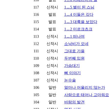
117
신작시
1ㅡ5 별이 된 스님
116
발표
1ㅡ4 이들은 깊다
115
발표
1ㅡ3 대륙을 보았다
114
발표
1ㅡ2 이르크츠크
113
신작시
1ㅡ1 떠나며
112
신작시
소낙비가 오네
111
신작시
그대로 가을
110
신작시
두번째 입원
109
신작시
가슴대기
108
신작시
뼈 이야기
107
신작시
눈수술
106
일반
얼마나 어울리지 않는가
105
일반
사람으로 태어나 고마워요
104
일반
바람의 발견