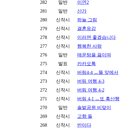
282
일반
이연2
281
일반
산가
280
신작시
하늘 그림
279
신작시
결혼유감
278
신작시
이러면 좋겠습니다
277
신작시
행복한 사랑
276
일반
매운탕을 끓이며
275
발표
카카오톡
274
신작시
버림4-4 ㅡ뜰 앞에서
273
신작시
버림 여행 4-3
272
신작시
버림 여행 4-2
271
신작시
버림 4-1 ㅡ또 흑산행
270
일반
솔밭공원 비맞이
269
신작시
고향 들
268
신작시
반이다