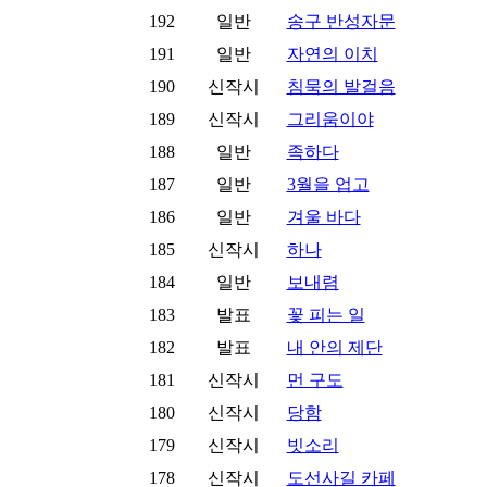
192
일반
송구 반성자문
191
일반
자연의 이치
190
신작시
침묵의 발걸음
189
신작시
그리움이야
188
일반
족하다
187
일반
3월을 업고
186
일반
겨울 바다
185
신작시
하나
184
일반
보내렴
183
발표
꽃 피는 일
182
발표
내 안의 제단
181
신작시
먼 구도
180
신작시
당함
179
신작시
빗소리
178
신작시
도선사길 카페