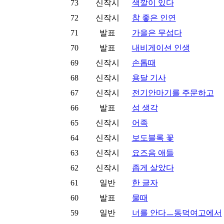
73
신작시
색깔이 있다
72
신작시
참 좋은 인연
71
발표
가을은 무섭다
70
발표
내비게이션 인생
69
신작시
손톱때
68
신작시
용달 기사
67
신작시
전기안마기를 주문하고
66
발표
섬 생각
65
신작시
어족
64
신작시
보도블록 꽃
63
신작시
요즈음 애들
62
신작시
좁게 살았다
61
일반
한 글자
60
발표
물때
59
일반
너를 안다ㅡ동덕여고에서