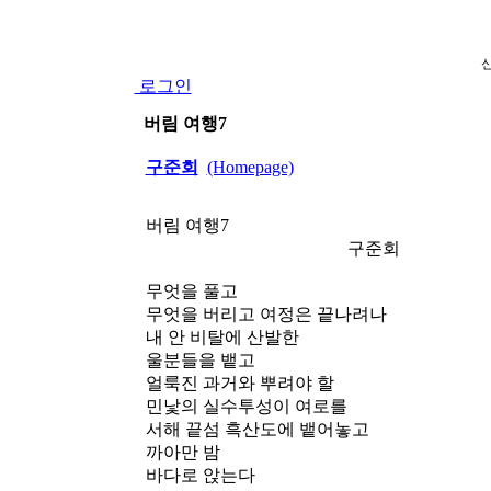
로그인
버림 여행7
구준회
(Homepage)
버림 여행7
구준회
무엇을 풀고
무엇을 버리고 여정은 끝나려나
내 안 비탈에 산발한
울분들을 뱉고
얼룩진 과거와 뿌려야 할
민낯의 실수투성이 여로를
서해 끝섬 흑산도에 뱉어놓고
까아만 밤
바다로 앉는다