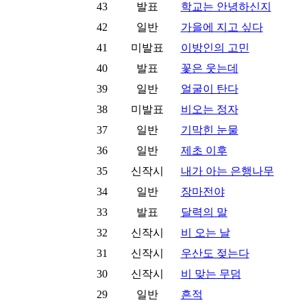
43
발표
학교는 안녕하신지
42
일반
가을에 지고 싶다
41
미발표
이방인의 고민
40
발표
꽃은 웃는데
39
일반
얼굴이 탄다
38
미발표
비오는 정자
37
일반
기막힌 눈물
36
일반
제초 이후
35
신작시
내가 아는 은행나무
34
일반
장마전야
33
발표
달력의 말
32
신작시
비 오는 날
31
신작시
우산도 젖는다
30
신작시
비 맞는 무덤
29
일반
흔적