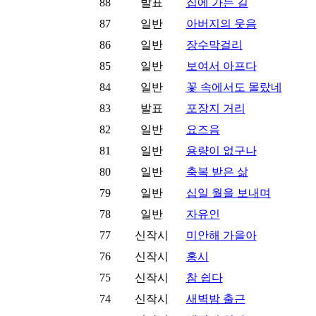
88
발표
집에 가는 길
87
일반
아버지의 웃음
86
일반
장수막걸리
85
일반
보여서 아프다
84
일반
꽃 속에서도 몰랐네
83
발표
포장지 거리
82
일반
요즈음
81
일반
용량이 없구나
80
일반
축복 받은 삶
79
일반
십일 월을 보내며
78
일반
자유인
77
신작시
미안해 가을아
76
신작시
홍시
75
신작시
참 쉽다
74
신작시
새벽밤 출근