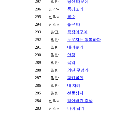
297
일반
당신 때문에
296
신작시
풍경소리
295
신작시
복수
294
신작시
좋은 때
293
발표
꼼장어구이
292
일반
누운자는 행복하다
291
일반
내려놓기
290
일반
안경
289
일반
음악
288
일반
외딴 무덤가
287
일반
파카볼펜
286
일반
내 차례
285
일반
선물상자
284
신작시
잃어버린 증상
283
신작시
나이 답기