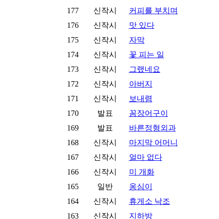
177
신작시
커피를 부치며
176
신작시
맛 있다
175
신작시
자막
174
신작시
꽃 피는 일
173
신작시
그랬네요
172
신작시
아버지
171
신작시
보내렴
170
발표
꼼장어구이
169
발표
바른정형외과
168
신작시
마지막 어머니
167
신작시
얼마 없다
166
신작시
미 개화
165
일반
옹심이
164
신작시
휴게소 낙조
163
신작시
지하방