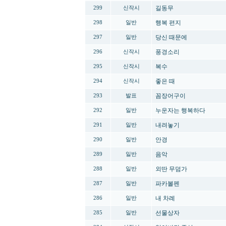
길동무
299
신작시
행복 편지
298
일반
당신 때문에
297
일반
풍경소리
296
신작시
복수
295
신작시
좋은 때
294
신작시
꼼장어구이
293
발표
누운자는 행복하다
292
일반
내려놓기
291
일반
안경
290
일반
음악
289
일반
외딴 무덤가
288
일반
파카볼펜
287
일반
내 차례
286
일반
선물상자
285
일반