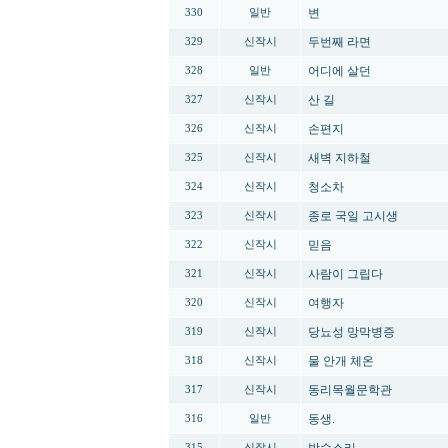
변
330
일반
두번째 라면
329
신작시
어디에 살던
328
일반
산 길
327
신작시
손편지
326
신작시
새벽 지하철
325
신작시
청소차
324
신작시
종로 국일 고시생
323
신작시
믿음
322
신작시
사람이 그립다
321
신작시
여행자
320
신작시
당뇨성 망막병증
319
신작시
물 안개 체온
318
신작시
동리목월문학관
317
신작시
동생.
316
일반
315
신작시