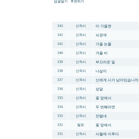
답글달기
추천하기
번호
분류
이 가을엔
343
신작시
뇌경색
342
신작시
가을 눈물
341
신작시
겨울 비
340
신작시
부끄러운 일
339
신작시
나살이
338
신작시
신에게 시가 남아있습니까
337
신작시
섣달
336
신작시
꽃 앞에서
335
신작시
두 번째라면
334
신작시
진딸네
333
신작시
꽃 앞에서
332
발표
사월에 이루다
331
신작시