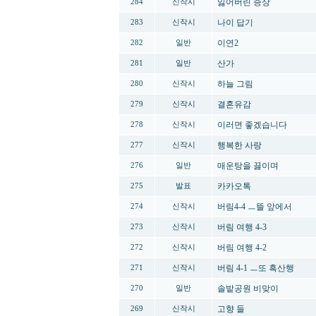
잃어버린 증상
284
신작시
나이 답기
283
신작시
이연2
282
일반
산가
281
일반
하늘 그림
280
신작시
결혼유감
279
신작시
이러면 좋겠습니다
278
신작시
행복한 사랑
277
신작시
매운탕을 끓이며
276
일반
카카오톡
275
발표
버림4-4 ㅡ뜰 앞에서
274
신작시
버림 여행 4-3
273
신작시
버림 여행 4-2
272
신작시
버림 4-1 ㅡ또 흑산행
271
신작시
솔밭공원 비맞이
270
일반
고향 들
269
신작시