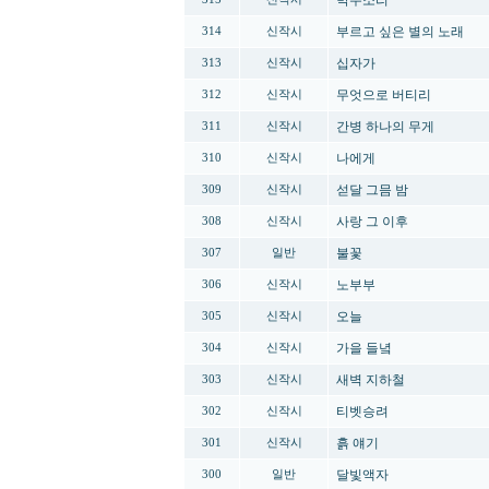
박수소리
부르고 싶은 별의 노래
314
신작시
십자가
313
신작시
무엇으로 버티리
312
신작시
간병 하나의 무게
311
신작시
나에게
310
신작시
섣달 그믐 밤
309
신작시
사랑 그 이후
308
신작시
불꽃
307
일반
노부부
306
신작시
오늘
305
신작시
가을 들녘
304
신작시
새벽 지하철
303
신작시
티벳승려
302
신작시
흙 얘기
301
신작시
달빛액자
300
일반