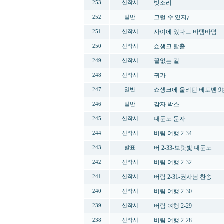
빗소리
253
신작시
그럴 수 있지¿
252
일반
사이에 있다ㅡ 바템바덤
251
신작시
쇼생크 탈출
250
신작시
끝없는 길
249
신작시
귀가
248
신작시
쇼생크에 울리던 베토벤 9
247
일반
감자 박스
246
일반
대둔도 문자
245
신작시
버림 여행 2-34
244
신작시
버 2-33-보랏빛 대둔도
243
발표
버림 여행 2-32
242
신작시
버림 2-31-권사님 찬송
241
신작시
버림 여행 2-30
240
신작시
버림 여행 2-29
239
신작시
버림 여행 2-28
238
신작시