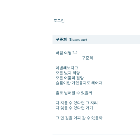
로그인
버림 여행 2-2
구준회
(Homepage)
버림 여행 2-2
구준회
이별해보자고
모든 빛과 희망
모든 어둠과 절망
슬픔이란 가엾음과도 헤어져
홀로 넓어질 수 있을까
다 지울 수 있다면 그 자리
다 잊을 수 있다면 거기
그 먼 길을 어찌 갈 수 있을까