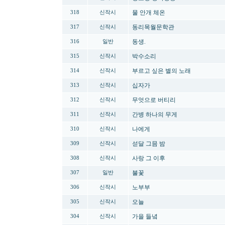
물 안개 체온
318
신작시
동리목월문학관
317
신작시
동생.
316
일반
박수소리
315
신작시
부르고 싶은 별의 노래
314
신작시
십자가
313
신작시
무엇으로 버티리
312
신작시
간병 하나의 무게
311
신작시
나에게
310
신작시
섣달 그믐 밤
309
신작시
사랑 그 이후
308
신작시
불꽃
307
일반
노부부
306
신작시
오늘
305
신작시
가을 들녘
304
신작시