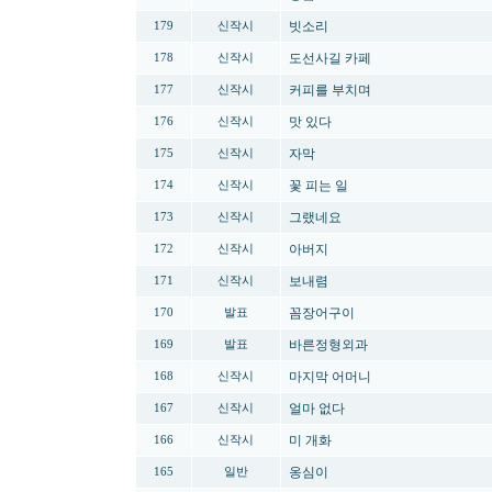
빗소리
179
신작시
도선사길 카페
178
신작시
커피를 부치며
177
신작시
맛 있다
176
신작시
자막
175
신작시
꽃 피는 일
174
신작시
그랬네요
173
신작시
아버지
172
신작시
보내렴
171
신작시
꼼장어구이
170
발표
바른정형외과
169
발표
마지막 어머니
168
신작시
얼마 없다
167
신작시
미 개화
166
신작시
옹심이
165
일반