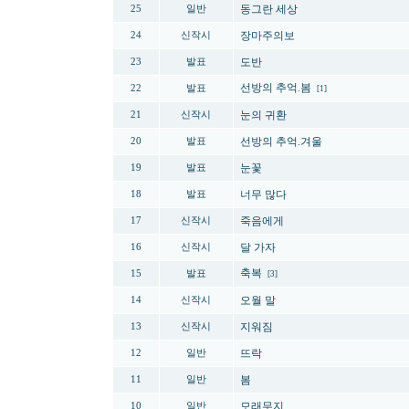
동그란 세상
25
일반
장마주의보
24
신작시
도반
23
발표
선방의 추억.봄
22
발표
[1]
눈의 귀환
21
신작시
선방의 추억.겨울
20
발표
눈꽃
19
발표
너무 많다
18
발표
죽음에게
17
신작시
달 가자
16
신작시
축복
15
발표
[3]
오월 말
14
신작시
지워짐
13
신작시
뜨락
12
일반
봄
11
일반
모래무지
10
일반