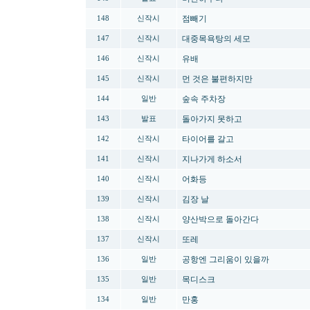
점빼기
148
신작시
대중목욕탕의 세모
147
신작시
유배
146
신작시
먼 것은 불편하지만
145
신작시
숲속 주차장
144
일반
돌아가지 못하고
143
발표
타이어를 갈고
142
신작시
지나가게 하소서
141
신작시
어화등
140
신작시
김장 날
139
신작시
양산박으로 돌아간다
138
신작시
또레
137
신작시
공항엔 그리움이 있을까
136
일반
목디스크
135
일반
만홍
134
일반