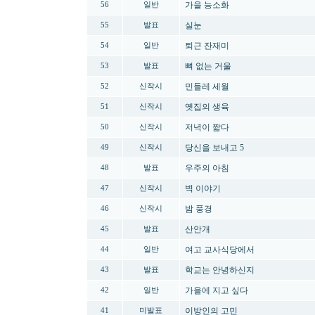
가을 능소화
56
일반
실눈
55
발표
퇴근 잔재미
54
일반
뼈 없는 거울
53
발표
민들레 세월
52
신작시
옛집의 생육
51
신작시
저녁이 짧다
50
신작시
당신을 보내고 5
49
신작시
우주의 아침
48
발표
벽 이야기
47
신작시
밤 풍경
46
신작시
산안개
45
발표
여고 교사식당에서
44
일반
학교는 안녕하신지
43
발표
가을에 지고 싶다
42
일반
이방인의 고민
41
미발표