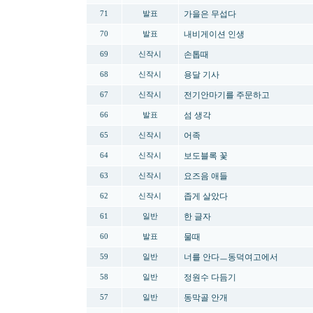
가을은 무섭다
71
발표
내비게이션 인생
70
발표
손톱때
69
신작시
용달 기사
68
신작시
전기안마기를 주문하고
67
신작시
섬 생각
66
발표
어족
65
신작시
보도블록 꽃
64
신작시
요즈음 애들
63
신작시
좁게 살았다
62
신작시
한 글자
61
일반
물때
60
발표
너를 안다ㅡ동덕여고에서
59
일반
정원수 다듬기
58
일반
동막골 안개
57
일반