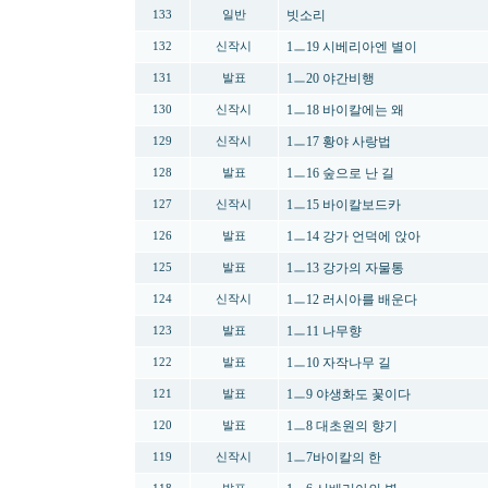
빗소리
133
일반
1ㅡ19 시베리아엔 별이
132
신작시
1ㅡ20 야간비행
131
발표
1ㅡ18 바이칼에는 왜
130
신작시
1ㅡ17 황야 사랑법
129
신작시
1ㅡ16 숲으로 난 길
128
발표
1ㅡ15 바이칼보드카
127
신작시
1ㅡ14 강가 언덕에 앉아
126
발표
1ㅡ13 강가의 자물통
125
발표
1ㅡ12 러시아를 배운다
124
신작시
1ㅡ11 나무향
123
발표
1ㅡ10 자작나무 길
122
발표
1ㅡ9 야생화도 꽃이다
121
발표
1ㅡ8 대초원의 향기
120
발표
1ㅡ7바이칼의 한
119
신작시