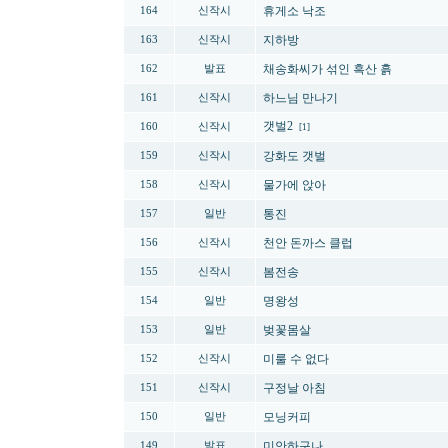
휴게소 낙조
164
신작시
지하방
163
신작시
채송화씨가 섞인 흑산 흙
162
발표
하느님 만나기
161
신작시
갯벌2
160
신작시
[1]
강화도 갯벌
159
신작시
물가에 앉아
158
신작시
통진
157
일반
천안 돈까스 클럽
156
신작시
봄전송
155
신작시
명왕성
154
일반
벚꽃몸살
153
일반
미룰 수 없다
152
신작시
구정날 아침
151
신작시
모닝커피
150
일반
미안하구나
149
발표