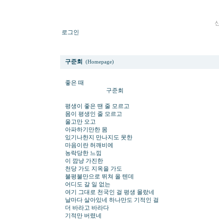
로그인
좋은 때
구준회
(Homepage)
좋은 때
구준회
평생이 좋은 땐 줄 모르고
몸이 평생인 줄 모르고
울고만 오고
아파하기만한 몸
있기나한지 만나지도 못한
마음이란 허깨비에
농락당한 느낌
이 깜냥 가진한
천당 가도 지옥을 가도
불평불만으로 뛰쳐 올 텐데
어디도 갈 일 없는
여기 그대로 천국인 걸 평생 몰랐네
날마다 살아있네 하나만도 기적인 걸
더 바라고 바라다
기적만 버렸네