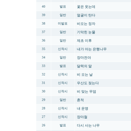
꽃은 웃는데
40
발표
얼굴이 탄다
39
일반
비오는 정자
38
미발표
기막힌 눈물
37
일반
제초 이후
36
일반
내가 아는 은행나무
35
신작시
장마전야
34
일반
달력의 말
33
발표
비 오는 날
32
신작시
우산도 젖는다
31
신작시
비 맞는 무덤
30
신작시
흔적
29
일반
내 운명
28
신작시
장마철
27
신작시
다시 사는 나무
26
발표