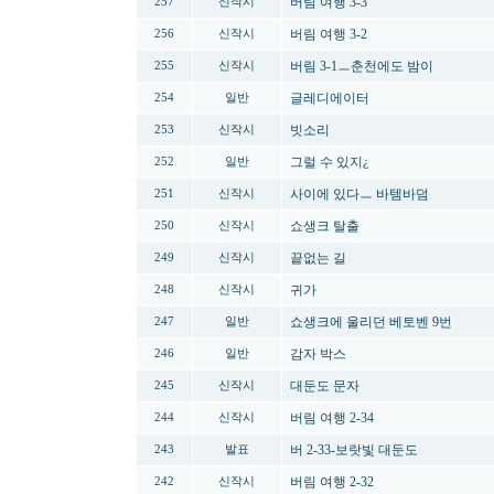
버림 여행 3-3
257
신작시
버림 여행 3-2
256
신작시
버림 3-1ㅡ춘천에도 밤이
255
신작시
글레디에이터
254
일반
빗소리
253
신작시
그럴 수 있지¿
252
일반
사이에 있다ㅡ 바템바덤
251
신작시
쇼생크 탈출
250
신작시
끝없는 길
249
신작시
귀가
248
신작시
쇼생크에 울리던 베토벤 9번
247
일반
감자 박스
246
일반
대둔도 문자
245
신작시
버림 여행 2-34
244
신작시
버 2-33-보랏빛 대둔도
243
발표
버림 여행 2-32
242
신작시