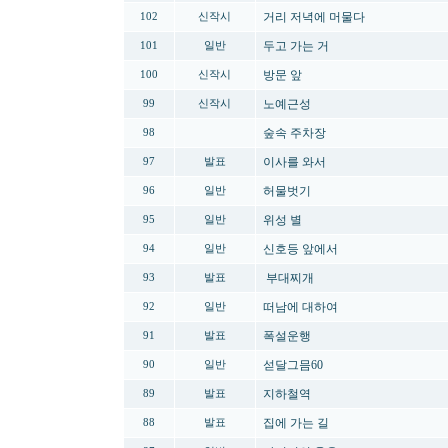
거리 저녁에 머물다
102
신작시
두고 가는 거
101
일반
방문 앞
100
신작시
노예근성
99
신작시
숲속 주차장
98
이사를 와서
97
발표
허물벗기
96
일반
위성 별
95
일반
신호등 앞에서
94
일반
부대찌개
93
발표
떠남에 대하여
92
일반
폭설운행
91
발표
섣달그믐60
90
일반
지하철역
89
발표
집에 가는 길
88
발표