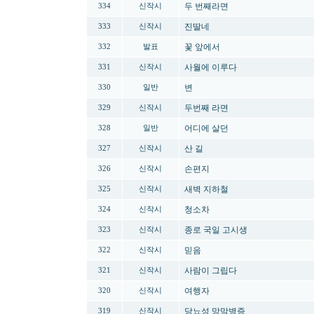
두 번째라면
334
신작시
진딸네
333
신작시
꽃 앞에서
332
발표
사월에 이루다
331
신작시
변
330
일반
두번째 라면
329
신작시
어디에 살던
328
일반
산 길
327
신작시
손편지
326
신작시
새벽 지하철
325
신작시
청소차
324
신작시
종로 국일 고시생
323
신작시
믿음
322
신작시
사람이 그립다
321
신작시
여행자
320
신작시
당뇨성 망막병증
319
신작시