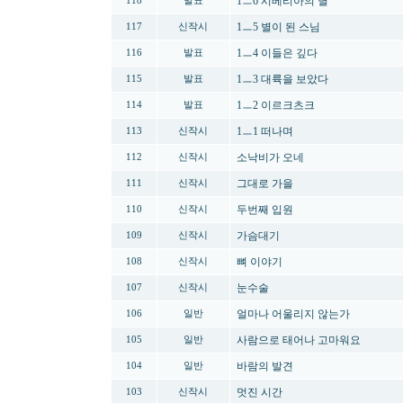
1ㅡ6 시베리아의 별
118
발표
1ㅡ5 별이 된 스님
117
신작시
1ㅡ4 이들은 깊다
116
발표
1ㅡ3 대륙을 보았다
115
발표
1ㅡ2 이르크츠크
114
발표
1ㅡ1 떠나며
113
신작시
소낙비가 오네
112
신작시
그대로 가을
111
신작시
두번째 입원
110
신작시
가슴대기
109
신작시
뼈 이야기
108
신작시
눈수술
107
신작시
얼마나 어울리지 않는가
106
일반
사람으로 태어나 고마워요
105
일반
바람의 발견
104
일반
멋진 시간
103
신작시