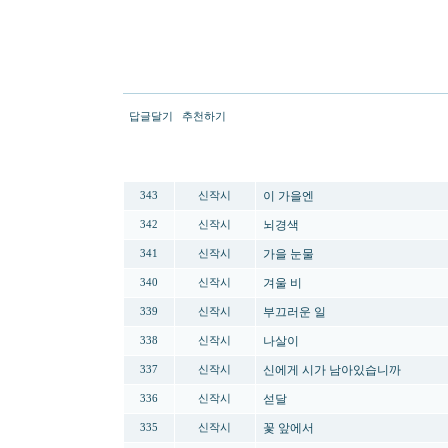
답글달기
추천하기
번호
분류
제목
이 가을엔
343
신작시
뇌경색
342
신작시
가을 눈물
341
신작시
겨울 비
340
신작시
부끄러운 일
339
신작시
나살이
338
신작시
신에게 시가 남아있습니까
337
신작시
섣달
336
신작시
꽃 앞에서
335
신작시