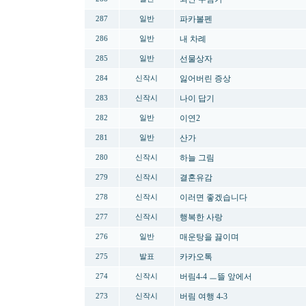
파카볼펜
287
일반
내 차례
286
일반
선물상자
285
일반
잃어버린 증상
284
신작시
나이 답기
283
신작시
이연2
282
일반
산가
281
일반
하늘 그림
280
신작시
결혼유감
279
신작시
이러면 좋겠습니다
278
신작시
행복한 사랑
277
신작시
매운탕을 끓이며
276
일반
카카오톡
275
발표
버림4-4 ㅡ뜰 앞에서
274
신작시
버림 여행 4-3
273
신작시