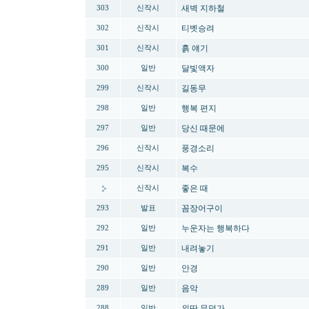
새벽 지하철
303
신작시
티벳승려
302
신작시
흙 얘기
301
신작시
달빛액자
300
일반
길동무
299
신작시
행복 편지
298
일반
당신 때문에
297
일반
풍경소리
296
신작시
복수
295
신작시
좋은 때
신작시
꼼장어구이
293
발표
누운자는 행복하다
292
일반
내려놓기
291
일반
안경
290
일반
음악
289
일반
외딴 무덤가
288
일반