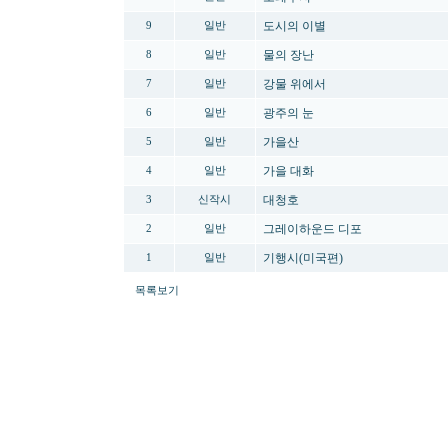
도시의 이별
9
일반
물의 장난
8
일반
강물 위에서
7
일반
광주의 눈
6
일반
가을산
5
일반
가을 대화
4
일반
대청호
3
신작시
그레이하운드 디포
2
일반
기행시(미국편)
1
일반
목록보기