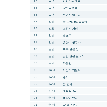
아버지의 웃음
87
일반
장수막걸리
86
일반
보여서 아프다
85
일반
꽃 속에서도 몰랐네
84
일반
포장지 거리
83
발표
요즈음
82
일반
용량이 없구나
81
일반
축복 받은 삶
80
일반
십일 월을 보내며
79
일반
자유인
78
일반
미안해 가을아
77
신작시
홍시
76
신작시
참 쉽다
75
신작시
새벽밤 출근
74
신작시
색깔이 있다
73
신작시
참 좋은 인연
72
신작시