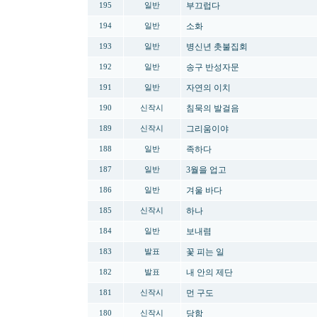
부끄럽다
195
일반
소화
194
일반
병신년 촛불집회
193
일반
송구 반성자문
192
일반
자연의 이치
191
일반
침묵의 발걸음
190
신작시
그리움이야
189
신작시
족하다
188
일반
3월을 업고
187
일반
겨울 바다
186
일반
하나
185
신작시
보내렴
184
일반
꽃 피는 일
183
발표
내 안의 제단
182
발표
먼 구도
181
신작시
당함
180
신작시