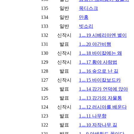
135
일반
목디스크
134
일반
만홍
133
일반
빗소리
132
신작시
1ㅡ19 시베리아엔 별이
131
발표
1ㅡ20 야간비행
130
신작시
1ㅡ18 바이칼에는 왜
129
신작시
1ㅡ17 황야 사랑법
128
발표
1ㅡ16 숲으로 난 길
127
신작시
1ㅡ15 바이칼보드카
126
발표
1ㅡ14 강가 언덕에 앉아
125
발표
1ㅡ13 강가의 자물통
124
신작시
1ㅡ12 러시아를 배운다
123
발표
1ㅡ11 나무향
122
발표
1ㅡ10 자작나무 길
121
발표
1ㅡ9 야생화도 꽃이다