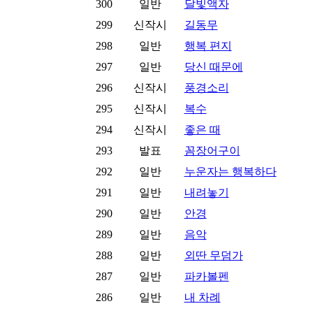
300
일반
달빛액자
299
신작시
길동무
298
일반
행복 편지
297
일반
당신 때문에
296
신작시
풍경소리
295
신작시
복수
294
신작시
좋은 때
293
발표
꼼장어구이
292
일반
누운자는 행복하다
291
일반
내려놓기
290
일반
안경
289
일반
음악
288
일반
외딴 무덤가
287
일반
파카볼펜
286
일반
내 차례