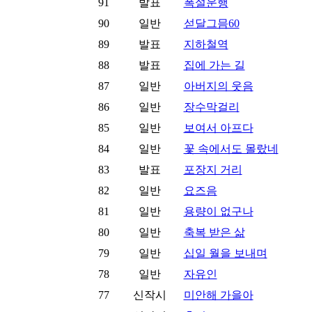
91
발표
폭설운행
90
일반
섣달그믐60
89
발표
지하철역
88
발표
집에 가는 길
87
일반
아버지의 웃음
86
일반
장수막걸리
85
일반
보여서 아프다
84
일반
꽃 속에서도 몰랐네
83
발표
포장지 거리
82
일반
요즈음
81
일반
용량이 없구나
80
일반
축복 받은 삶
79
일반
십일 월을 보내며
78
일반
자유인
77
신작시
미안해 가을아