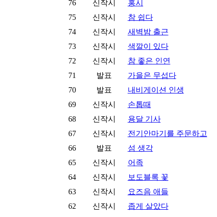
76
신작시
홍시
75
신작시
참 쉽다
74
신작시
새벽밤 출근
73
신작시
색깔이 있다
72
신작시
참 좋은 인연
71
발표
가을은 무섭다
70
발표
내비게이션 인생
69
신작시
손톱때
68
신작시
용달 기사
67
신작시
전기안마기를 주문하고
66
발표
섬 생각
65
신작시
어족
64
신작시
보도블록 꽃
63
신작시
요즈음 애들
62
신작시
좁게 살았다