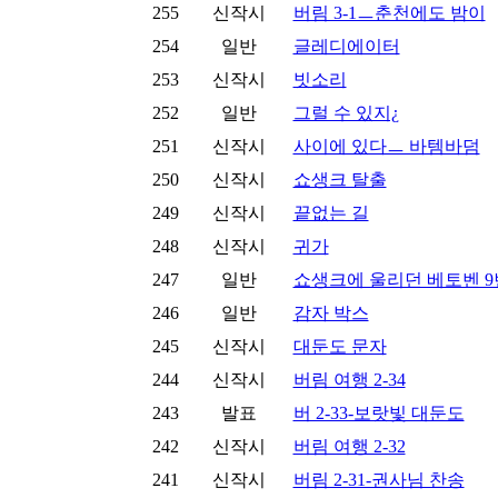
255
신작시
버림 3-1ㅡ춘천에도 밤이
254
일반
글레디에이터
253
신작시
빗소리
252
일반
그럴 수 있지¿
251
신작시
사이에 있다ㅡ 바템바덤
250
신작시
쇼생크 탈출
249
신작시
끝없는 길
248
신작시
귀가
247
일반
쇼생크에 울리던 베토벤 9
246
일반
감자 박스
245
신작시
대둔도 문자
244
신작시
버림 여행 2-34
243
발표
버 2-33-보랏빛 대둔도
242
신작시
버림 여행 2-32
241
신작시
버림 2-31-권사님 찬송