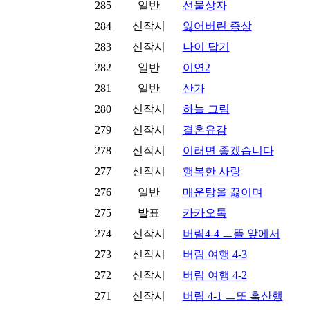
285
일반
선물상자
284
신작시
잃어버린 증상
283
신작시
나이 답기
282
일반
이연2
281
일반
산가
280
신작시
하늘 그림
279
신작시
결혼유감
278
신작시
이러면 좋겠습니다
277
신작시
행복한 사랑
276
일반
매운탕을 끓이며
275
발표
카카오톡
274
신작시
버림4-4 ㅡ뜰 앞에서
273
신작시
버림 여행 4-3
272
신작시
버림 여행 4-2
271
신작시
버림 4-1 ㅡ또 흑산행