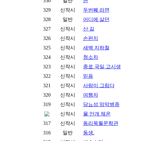
330
일반
변
329
신작시
두번째 라면
328
일반
어디에 살던
327
신작시
산 길
326
신작시
손편지
325
신작시
새벽 지하철
324
신작시
청소차
323
신작시
종로 국일 고시생
322
신작시
믿음
321
신작시
사람이 그립다
320
신작시
여행자
319
신작시
당뇨성 망막병증
신작시
물 안개 체온
317
신작시
동리목월문학관
316
일반
동생.