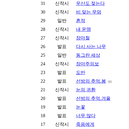
31
신작시
우산도 젖는다
30
신작시
비 맞는 무덤
29
일반
흔적
28
신작시
내 운명
27
신작시
장마철
26
발표
다시 사는 나무
25
일반
동그란 세상
24
신작시
장마주의보
23
발표
도반
22
발표
선방의 추억.봄
[1]
21
신작시
눈의 귀환
20
발표
선방의 추억.겨울
19
발표
눈꽃
18
발표
너무 많다
17
신작시
죽음에게