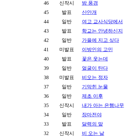
46
신작시
밤 풍경
45
발표
산안개
44
일반
여고 교사식당에서
43
발표
학교는 안녕하신지
42
일반
가을에 지고 싶다
41
미발표
이방인의 고민
40
발표
꽃은 웃는데
39
일반
얼굴이 탄다
38
미발표
비오는 정자
37
일반
기막힌 눈물
36
일반
제초 이후
35
신작시
내가 아는 은행나무
34
일반
장마전야
33
발표
달력의 말
32
신작시
비 오는 날