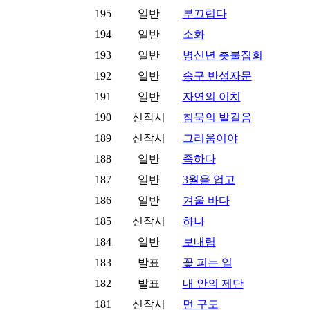
195
일반
부끄럽다
194
일반
소화
193
일반
병신년 촛불집회
192
일반
송구 반성자문
191
일반
자연의 이치
190
신작시
침묵의 발걸음
189
신작시
그리움이야
188
일반
족하다
187
일반
3월을 업고
186
일반
겨울 바다
185
신작시
하나
184
일반
보내렴
183
발표
꽃 피는 일
182
발표
내 안의 제단
181
신작시
먼 구도