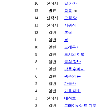
16
신작시
달 가자
15
발표
축복
[3]
14
신작시
오월 말
13
신작시
지워짐
12
일반
뜨락
11
일반
봄
10
일반
모래무지
9
일반
도시의 이별
8
일반
물의 장난
7
일반
강물 위에서
6
일반
광주의 눈
5
일반
가을산
4
일반
가을 대화
3
신작시
대청호
2
일반
그레이하운드 디포