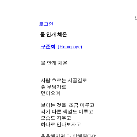
로그인
물 안개 체온
구준회
(Homepage)
물 안개 체온
사람 흐르는 시골길로
숲 무덤가로
덮어오며
보이는 것을 조금 미루고
각기 다른 색깔도 미루고
모습도 지우고
하나로 만나보자고
촉촉해지면 다 이해된다며