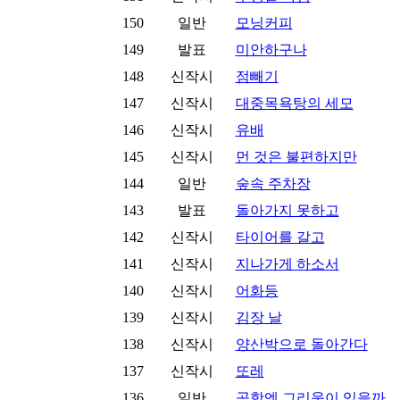
150
일반
모닝커피
149
발표
미안하구나
148
신작시
점빼기
147
신작시
대중목욕탕의 세모
146
신작시
유배
145
신작시
먼 것은 불편하지만
144
일반
숲속 주차장
143
발표
돌아가지 못하고
142
신작시
타이어를 갈고
141
신작시
지나가게 하소서
140
신작시
어화등
139
신작시
김장 날
138
신작시
양산박으로 돌아간다
137
신작시
또레
136
일반
공항엔 그리움이 있을까