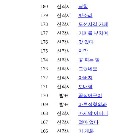
180
신작시
당함
179
신작시
빗소리
178
신작시
도선사길 카페
177
신작시
커피를 부치며
176
신작시
맛 있다
175
신작시
자막
174
신작시
꽃 피는 일
173
신작시
그랬네요
172
신작시
아버지
171
신작시
보내렴
170
발표
꼼장어구이
169
발표
바른정형외과
168
신작시
마지막 어머니
167
신작시
얼마 없다
166
신작시
미 개화