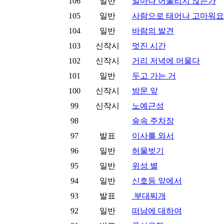
106
일반
얼마나 어울리지 않는가
105
일반
사람으로 태어나 고마워요
104
일반
바람의 발견
103
신작시
멋진 시간
102
신작시
거리 저녁에 머물다
101
일반
두고 가는 거
100
신작시
방문 앞
99
신작시
노예근성
98
숲속 주차장
97
발표
이사를 와서
96
일반
허물벗기
95
일반
위성 별
94
일반
신호등 앞에서
93
발표
부대찌개
92
일반
떠남에 대하여