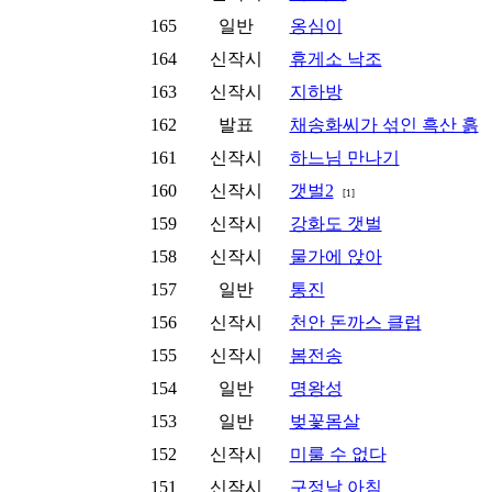
165
일반
옹심이
164
신작시
휴게소 낙조
163
신작시
지하방
162
발표
채송화씨가 섞인 흑산 흙
161
신작시
하느님 만나기
160
신작시
갯벌2
[1]
159
신작시
강화도 갯벌
158
신작시
물가에 앉아
157
일반
통진
156
신작시
천안 돈까스 클럽
155
신작시
봄전송
154
일반
명왕성
153
일반
벚꽃몸살
152
신작시
미룰 수 없다
151
신작시
구정날 아침