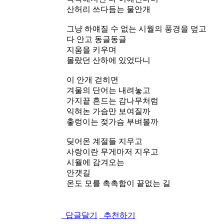
산허리 쓰다듬는 물안개
그냥 하얘질 수 없는 시월의 풍경을 덮고
다 안고 동글동글
지움을 키우며
몰랐던 산하에 있었다니
이 안개 걷히면
겨울의 단어는 내려놓고
가지끝 흔드는 감나무처럼
익혀논 가슴만 보여질까
춯렁이는 젖가슴 부벼볼까
딪어온 계절들 지우고
사랑이란 무게마저 지우고
시월에 감겨오는
안갯길
온도 모를 촉촉함이 끝없는 길
답글달기
추천하기