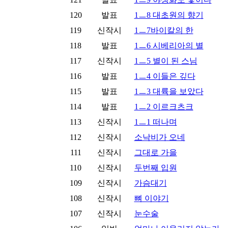
120
발표
1ㅡ8 대초원의 향기
119
신작시
1ㅡ7바이칼의 한
118
발표
1ㅡ6 시베리아의 별
117
신작시
1ㅡ5 별이 된 스님
116
발표
1ㅡ4 이들은 깊다
115
발표
1ㅡ3 대륙을 보았다
114
발표
1ㅡ2 이르크츠크
113
신작시
1ㅡ1 떠나며
112
신작시
소낙비가 오네
111
신작시
그대로 가을
110
신작시
두번째 입원
109
신작시
가슴대기
108
신작시
뼈 이야기
107
신작시
눈수술