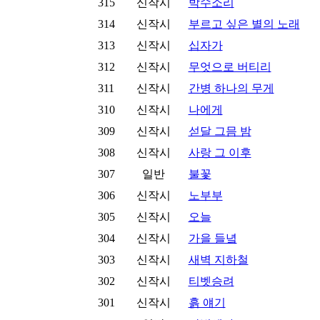
315
신작시
박수소리
314
신작시
부르고 싶은 별의 노래
313
신작시
십자가
312
신작시
무엇으로 버티리
311
신작시
간병 하나의 무게
310
신작시
나에게
309
신작시
섣달 그믐 밤
308
신작시
사랑 그 이후
307
일반
불꽃
306
신작시
노부부
305
신작시
오늘
304
신작시
가을 들녘
303
신작시
새벽 지하철
302
신작시
티벳승려
301
신작시
흙 얘기