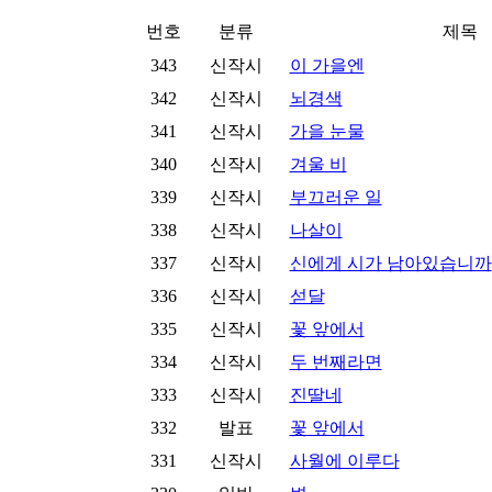
번호
분류
제목
343
신작시
이 가을엔
342
신작시
뇌경색
341
신작시
가을 눈물
340
신작시
겨울 비
339
신작시
부끄러운 일
338
신작시
나살이
337
신작시
신에게 시가 남아있습니까
336
신작시
섣달
335
신작시
꽃 앞에서
334
신작시
두 번째라면
333
신작시
진딸네
332
발표
꽃 앞에서
331
신작시
사월에 이루다