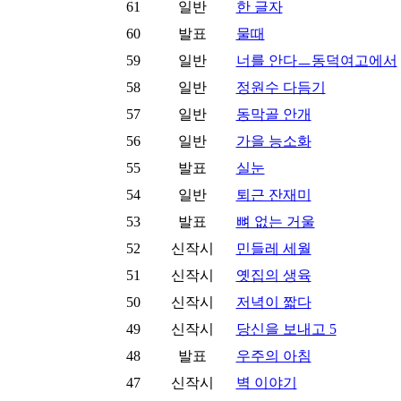
61
일반
한 글자
60
발표
물때
59
일반
너를 안다ㅡ동덕여고에서
58
일반
정원수 다듬기
57
일반
동막골 안개
56
일반
가을 능소화
55
발표
실눈
54
일반
퇴근 잔재미
53
발표
뼈 없는 거울
52
신작시
민들레 세월
51
신작시
옛집의 생육
50
신작시
저녁이 짧다
49
신작시
당신을 보내고 5
48
발표
우주의 아침
47
신작시
벽 이야기