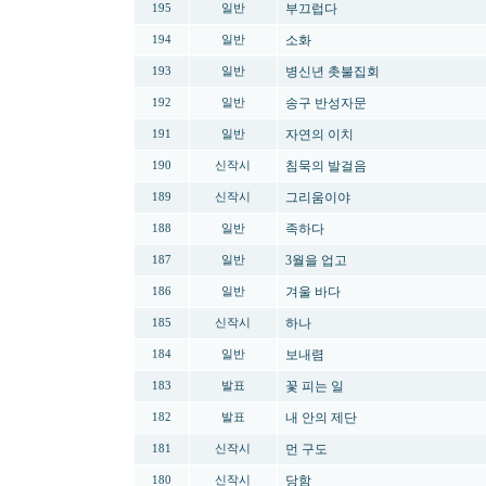
부끄럽다
195
일반
소화
194
일반
병신년 촛불집회
193
일반
송구 반성자문
192
일반
자연의 이치
191
일반
침묵의 발걸음
190
신작시
그리움이야
189
신작시
족하다
188
일반
3월을 업고
187
일반
겨울 바다
186
일반
하나
185
신작시
보내렴
184
일반
꽃 피는 일
183
발표
내 안의 제단
182
발표
먼 구도
181
신작시
당함
180
신작시