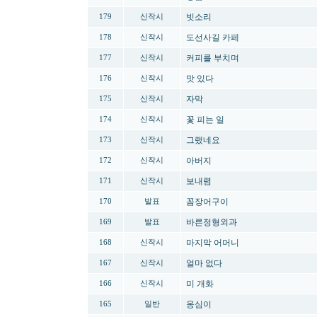
빗소리
179
신작시
도선사길 카페
178
신작시
커피를 부치며
177
신작시
맛 있다
176
신작시
자막
175
신작시
꽃 피는 일
174
신작시
그랬네요
173
신작시
아버지
172
신작시
보내렴
171
신작시
꼼장어구이
170
발표
바른정형외과
169
발표
마지막 어머니
168
신작시
얼마 없다
167
신작시
미 개화
166
신작시
옹심이
165
일반