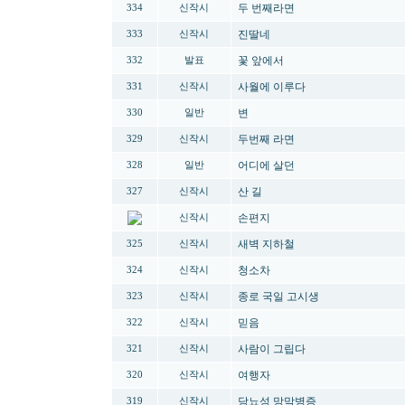
두 번째라면
334
신작시
진딸네
333
신작시
꽃 앞에서
332
발표
사월에 이루다
331
신작시
변
330
일반
두번째 라면
329
신작시
어디에 살던
328
일반
산 길
327
신작시
손편지
신작시
새벽 지하철
325
신작시
청소차
324
신작시
종로 국일 고시생
323
신작시
믿음
322
신작시
사람이 그립다
321
신작시
여행자
320
신작시
당뇨성 망막병증
319
신작시