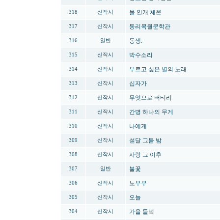
물 안개 체온
318
신작시
동리목월문학관
317
신작시
동생.
316
일반
박수소리
315
신작시
부르고 싶은 별의 노래
314
신작시
십자가
313
신작시
무엇으로 버티리
312
신작시
간병 하나의 무게
311
신작시
나에게
310
신작시
섣달 그믐 밤
309
신작시
사랑 그 이후
308
신작시
불꽃
307
일반
노부부
306
신작시
오늘
305
신작시
가을 들녘
304
신작시