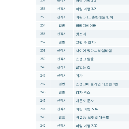
버림 여행 3-3
257
신작시
버림 여행 3-2
256
신작시
버림 3-1ㅡ춘천에도 밤이
255
신작시
글레디에이터
254
일반
빗소리
253
신작시
그럴 수 있지¿
252
일반
사이에 있다ㅡ 바템바덤
251
신작시
쇼생크 탈출
250
신작시
끝없는 길
249
신작시
귀가
248
신작시
쇼생크에 울리던 베토벤 9번
247
일반
감자 박스
246
일반
대둔도 문자
245
신작시
버림 여행 2-34
244
신작시
버 2-33-보랏빛 대둔도
243
발표
버림 여행 2-32
242
신작시