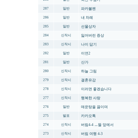
파카볼펜
287
일반
내 차례
286
일반
선물상자
285
일반
잃어버린 증상
284
신작시
나이 답기
283
신작시
이연2
282
일반
산가
281
일반
하늘 그림
280
신작시
결혼유감
279
신작시
이러면 좋겠습니다
278
신작시
행복한 사랑
277
신작시
매운탕을 끓이며
276
일반
카카오톡
275
발표
버림4-4 ㅡ뜰 앞에서
274
신작시
버림 여행 4-3
273
신작시