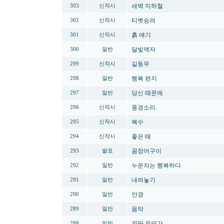
새벽 지하철
303
신작시
티벳승려
302
신작시
흙 얘기
301
신작시
달빛액자
300
일반
길동무
299
신작시
행복 편지
298
일반
당신 때문에
297
일반
풍경소리
296
신작시
복수
295
신작시
좋은 때
294
신작시
꼼장어구이
293
발표
누운자는 행복하다
292
일반
내려놓기
291
일반
안경
290
일반
음악
289
일반
외딴 무덤가
288
일반