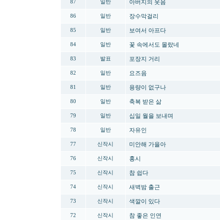
아버지의 웃음
87
일반
장수막걸리
86
일반
보여서 아프다
85
일반
꽃 속에서도 몰랐네
84
일반
포장지 거리
83
발표
요즈음
82
일반
용량이 없구나
81
일반
축복 받은 삶
80
일반
십일 월을 보내며
79
일반
자유인
78
일반
미안해 가을아
77
신작시
홍시
76
신작시
참 쉽다
75
신작시
새벽밤 출근
74
신작시
색깔이 있다
73
신작시
참 좋은 인연
72
신작시