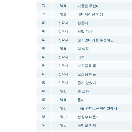
가을은 무섭다
71
발표
내비게이션 인생
70
발표
손톱때
69
신작시
용달 기사
68
신작시
전기안마기를 주문하고
67
신작시
섬 생각
66
발표
어족
65
신작시
보도블록 꽃
64
신작시
요즈음 애들
63
신작시
좁게 살았다
62
신작시
한 글자
61
일반
물때
60
발표
너를 안다ㅡ동덕여고에서
59
일반
정원수 다듬기
58
일반
동막골 안개
57
일반