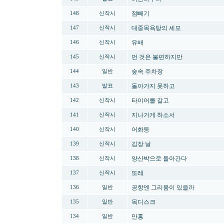
점빼기
148
신작시
대중목욕탕의 세모
147
신작시
유배
146
신작시
먼 것은 불편하지만
145
신작시
숲속 주차장
144
일반
돌아가지 못하고
143
발표
타이어를 갈고
142
신작시
지나가게 하소서
141
신작시
어화등
140
신작시
김장 날
139
신작시
양산박으로 돌아간다
138
신작시
또레
137
신작시
공항엔 그리움이 있을까
136
일반
목디스크
135
일반
만홍
134
일반