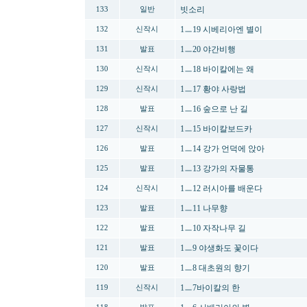
빗소리
133
일반
1ㅡ19 시베리아엔 별이
132
신작시
1ㅡ20 야간비행
131
발표
1ㅡ18 바이칼에는 왜
130
신작시
1ㅡ17 황야 사랑법
129
신작시
1ㅡ16 숲으로 난 길
128
발표
1ㅡ15 바이칼보드카
127
신작시
1ㅡ14 강가 언덕에 앉아
126
발표
1ㅡ13 강가의 자물통
125
발표
1ㅡ12 러시아를 배운다
124
신작시
1ㅡ11 나무향
123
발표
1ㅡ10 자작나무 길
122
발표
1ㅡ9 야생화도 꽃이다
121
발표
1ㅡ8 대초원의 향기
120
발표
1ㅡ7바이칼의 한
119
신작시