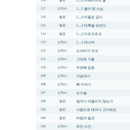
1ㅡ6 시베리아의 별
118
발표
1ㅡ5 별이 된 스님
117
신작시
1ㅡ4 이들은 깊다
116
발표
1ㅡ3 대륙을 보았다
115
발표
1ㅡ2 이르크츠크
114
발표
1ㅡ1 떠나며
113
신작시
소낙비가 오네
112
신작시
그대로 가을
111
신작시
두번째 입원
110
신작시
가슴대기
109
신작시
뼈 이야기
108
신작시
눈수술
107
신작시
얼마나 어울리지 않는가
106
일반
사람으로 태어나 고마워요
105
일반
바람의 발견
104
일반
멋진 시간
103
신작시