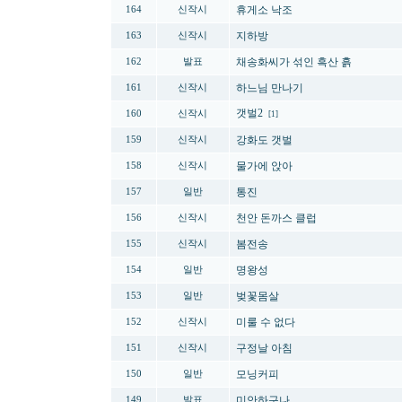
휴게소 낙조
164
신작시
지하방
163
신작시
채송화씨가 섞인 흑산 흙
162
발표
하느님 만나기
161
신작시
갯벌2
160
신작시
[1]
강화도 갯벌
159
신작시
물가에 앉아
158
신작시
통진
157
일반
천안 돈까스 클럽
156
신작시
봄전송
155
신작시
명왕성
154
일반
벚꽃몸살
153
일반
미룰 수 없다
152
신작시
구정날 아침
151
신작시
모닝커피
150
일반
미안하구나
149
발표