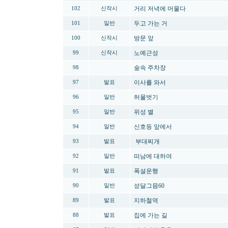
거리 저녁에 머물다
102
신작시
두고 가는 거
101
일반
방문 앞
100
신작시
노예근성
99
신작시
숲속 주차장
98
이사를 와서
97
발표
허물벗기
96
일반
위성 별
95
일반
신호등 앞에서
94
일반
부대찌개
93
발표
떠남에 대하여
92
일반
폭설운행
91
발표
섣달그믐60
90
일반
지하철역
89
발표
집에 가는 길
88
발표