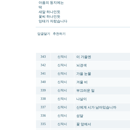
아픔의 둥지에는
딱
새알 하나인듯
꽃씨 하나인듯
잉태가 자랐습니다
답글달기
추천하기
번호
분류
제목
이 가을엔
343
신작시
뇌경색
342
신작시
가을 눈물
341
신작시
겨울 비
340
신작시
부끄러운 일
339
신작시
나살이
338
신작시
신에게 시가 남아있습니까
337
신작시
섣달
336
신작시
꽃 앞에서
335
신작시