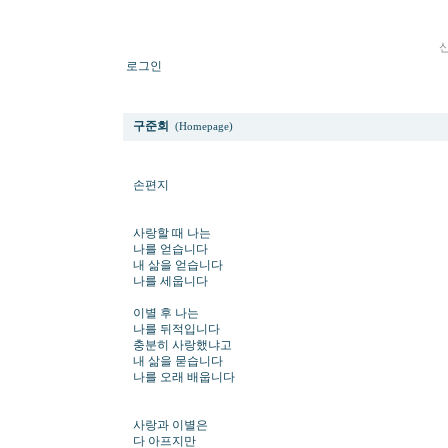
로그인
손편지
구준회
(Homepage)
손편지
사랑할 때 나는
나를 얻습니다
내 삶을 얻습니다
나를 세웁니다
이별 후 나는
나를 뒤적입니다
충분히 사랑했냐고
내 삶을 묻습니다
나를 오래 배웁니다
사랑과 이별은
다 아프지만