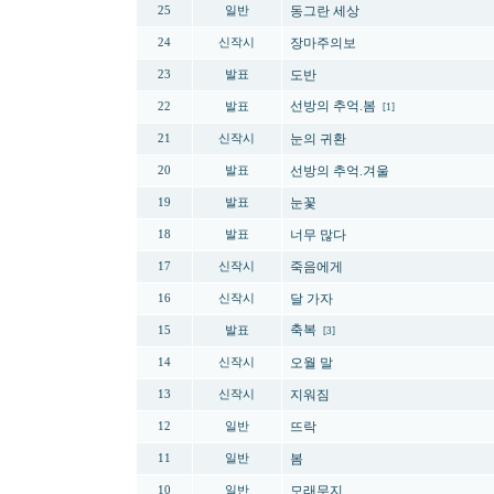
동그란 세상
25
일반
장마주의보
24
신작시
도반
23
발표
선방의 추억.봄
22
발표
[1]
눈의 귀환
21
신작시
선방의 추억.겨울
20
발표
눈꽃
19
발표
너무 많다
18
발표
죽음에게
17
신작시
달 가자
16
신작시
축복
15
발표
[3]
오월 말
14
신작시
지워짐
13
신작시
뜨락
12
일반
봄
11
일반
모래무지
10
일반