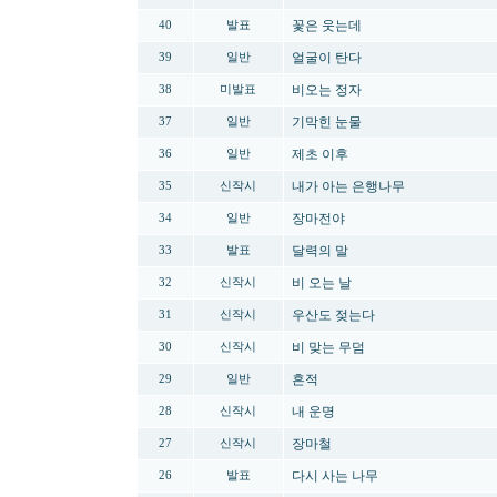
꽃은 웃는데
40
발표
얼굴이 탄다
39
일반
비오는 정자
38
미발표
기막힌 눈물
37
일반
제초 이후
36
일반
내가 아는 은행나무
35
신작시
장마전야
34
일반
달력의 말
33
발표
비 오는 날
32
신작시
우산도 젖는다
31
신작시
비 맞는 무덤
30
신작시
흔적
29
일반
내 운명
28
신작시
장마철
27
신작시
다시 사는 나무
26
발표