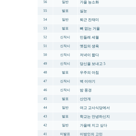
가을 능소화
56
일반
실눈
55
발표
퇴근 잔재미
54
일반
뼈 없는 거울
53
발표
민들레 세월
52
신작시
옛집의 생육
51
신작시
저녁이 짧다
50
신작시
당신을 보내고 5
49
신작시
우주의 아침
48
발표
벽 이야기
47
신작시
밤 풍경
46
신작시
산안개
45
발표
여고 교사식당에서
44
일반
학교는 안녕하신지
43
발표
가을에 지고 싶다
42
일반
이방인의 고민
41
미발표