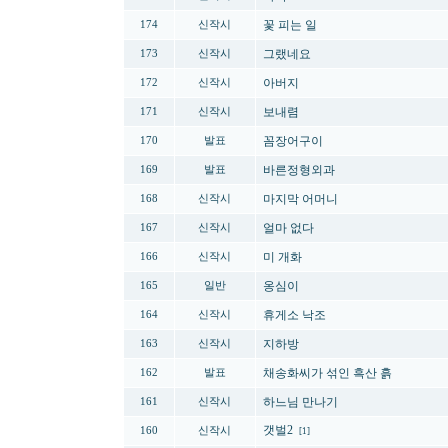
꽃 피는 일
174
신작시
그랬네요
173
신작시
아버지
172
신작시
보내렴
171
신작시
꼼장어구이
170
발표
바른정형외과
169
발표
마지막 어머니
168
신작시
얼마 없다
167
신작시
미 개화
166
신작시
옹심이
165
일반
휴게소 낙조
164
신작시
지하방
163
신작시
채송화씨가 섞인 흑산 흙
162
발표
하느님 만나기
161
신작시
갯벌2
160
신작시
[1]