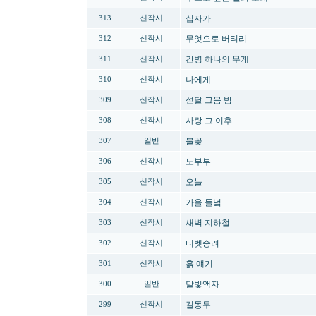
십자가
313
신작시
무엇으로 버티리
312
신작시
간병 하나의 무게
311
신작시
나에게
310
신작시
섣달 그믐 밤
309
신작시
사랑 그 이후
308
신작시
불꽃
307
일반
노부부
306
신작시
오늘
305
신작시
가을 들녘
304
신작시
새벽 지하철
303
신작시
티벳승려
302
신작시
흙 얘기
301
신작시
달빛액자
300
일반
길동무
299
신작시