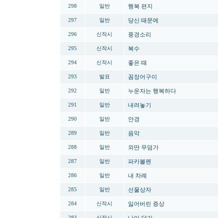
행복 편지
298
일반
당신 때문에
297
일반
풍경소리
296
신작시
복수
295
신작시
좋은 때
294
신작시
꼼장어구이
293
발표
누운자는 행복하다
292
일반
내려놓기
291
일반
안경
290
일반
음악
289
일반
외딴 무덤가
288
일반
파카볼펜
287
일반
내 차례
286
일반
선물상자
285
일반
잃어버린 증상
284
신작시
283
신작시