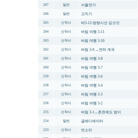
서울연가
267
일반
고치기
266
일반
버3-12-방랑시선 김삿갓
265
신작시
버림 여행 3-11
264
신작시
바림 여행 3-10
263
신작시
버림 3-9 ㅡ연하 계곡
262
신작시
바림 여행 3-8
261
신작시
바림 여행 3-7
260
신작시
버림 여행 3-6
259
신작시
버림 여행 3-4
258
신작시
버림 여행 3-3
257
신작시
버림 여행 3-2
256
신작시
버림 3-1ㅡ춘천에도 밤이
255
신작시
글레디에이터
254
일반
빗소리
253
신작시