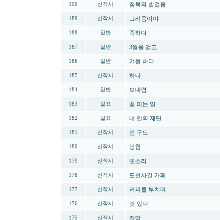
침묵의 발걸음
190
신작시
그리움이야
189
신작시
족하다
188
일반
3월을 업고
187
일반
겨울 바다
186
일반
하나
185
신작시
보내렴
184
일반
꽃 피는 일
183
발표
내 안의 제단
182
발표
먼 구도
181
신작시
당함
180
신작시
빗소리
179
신작시
도선사길 카페
178
신작시
커피를 부치며
177
신작시
맛 있다
176
신작시
자막
175
신작시