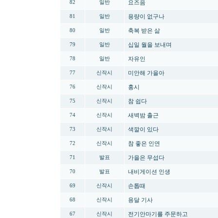
요즈음
82
일반
용량이 없구나
81
일반
축복 받은 삶
80
일반
십일 월을 보내며
79
일반
자유인
78
일반
미안해 가을아
77
신작시
홍시
76
신작시
참 쉽다
75
신작시
새벽밤 출근
74
신작시
색깔이 있다
73
신작시
참 좋은 인연
72
신작시
가을은 무섭다
71
발표
내비게이션 인생
70
발표
손톱때
69
신작시
용달 기사
68
신작시
전기안마기를 주문하고
67
신작시