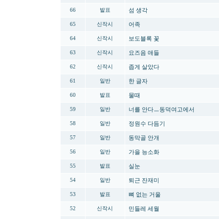
섬 생각
66
발표
어족
65
신작시
보도블록 꽃
64
신작시
요즈음 애들
63
신작시
좁게 살았다
62
신작시
한 글자
61
일반
물때
60
발표
너를 안다ㅡ동덕여고에서
59
일반
정원수 다듬기
58
일반
동막골 안개
57
일반
가을 능소화
56
일반
실눈
55
발표
퇴근 잔재미
54
일반
뼈 없는 거울
53
발표
민들레 세월
52
신작시