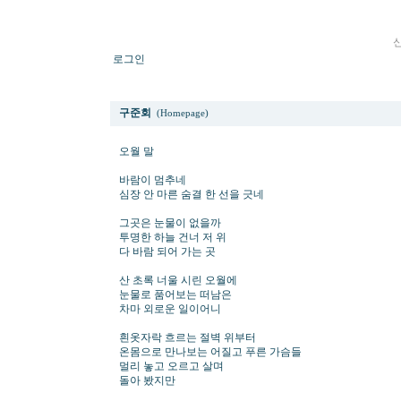
로그인
오월 말
구준회
(Homepage)
오월 말
바람이 멈추네
심장 안 마른 숨결 한 선을 긋네
그곳은 눈물이 없을까
투명한 하늘 건너 저 위
다 바람 되어 가는 곳
산 초록 너울 시린 오월에
눈물로 품어보는 떠남은
차마 외로운 일이어니
흰옷자락 흐르는 절벽 위부터
온몸으로 만나보는 어질고 푸른 가슴들
멀리 놓고 오르고 살며
돌아 봤지만