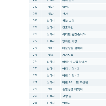
나이 답기
이연2
282
일반
산가
281
일반
하늘 그림
280
신작시
결혼유감
279
신작시
이러면 좋겠습니다
278
신작시
행복한 사랑
277
신작시
매운탕을 끓이며
276
일반
카카오톡
275
발표
버림4-4 ㅡ뜰 앞에서
274
신작시
버림 여행 4-3
273
신작시
버림 여행 4-2
272
신작시
버림 4-1 ㅡ또 흑산행
271
신작시
솔밭공원 비맞이
270
일반
고향 들
269
신작시
반이다
268
신작시