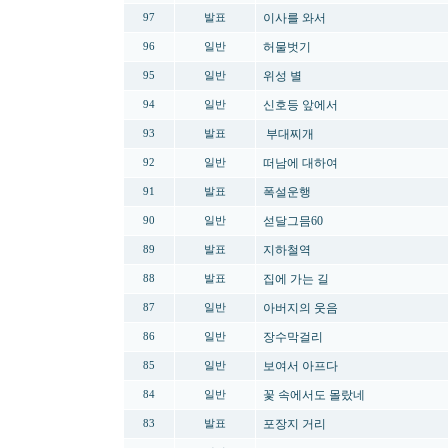
이사를 와서
97
발표
허물벗기
96
일반
위성 별
95
일반
신호등 앞에서
94
일반
부대찌개
93
발표
떠남에 대하여
92
일반
폭설운행
91
발표
섣달그믐60
90
일반
지하철역
89
발표
집에 가는 길
88
발표
아버지의 웃음
87
일반
장수막걸리
86
일반
보여서 아프다
85
일반
꽃 속에서도 몰랐네
84
일반
포장지 거리
83
발표