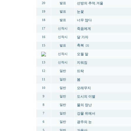
선방의 추억.겨울
20
발표
눈꽃
19
발표
너무 많다
18
발표
죽음에게
17
신작시
달 가자
16
신작시
축복
15
발표
[3]
오월 말
신작시
지워짐
13
신작시
뜨락
12
일반
봄
11
일반
모래무지
10
일반
도시의 이별
9
일반
물의 장난
8
일반
강물 위에서
7
일반
광주의 눈
6
일반
가을산
5
일반