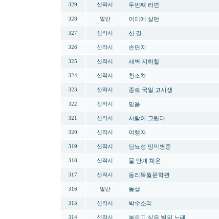
두번째 라면
329
신작시
어디에 살던
328
일반
산 길
327
신작시
손편지
326
신작시
새벽 지하철
325
신작시
청소차
324
신작시
종로 국일 고시생
323
신작시
믿음
322
신작시
사람이 그립다
321
신작시
여행자
320
신작시
당뇨성 망막병증
319
신작시
물 안개 체온
318
신작시
동리목월문학관
317
신작시
동생.
316
일반
박수소리
315
신작시
부르고 싶은 별의 노래
314
신작시