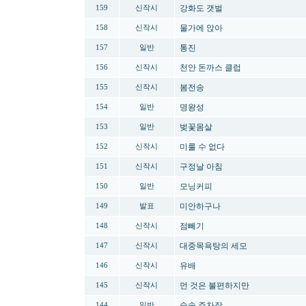
강화도 갯벌
159
신작시
물가에 앉아
158
신작시
통진
157
일반
천안 돈까스 클럽
156
신작시
봄전송
155
신작시
명왕성
154
일반
벚꽃몸살
153
일반
미룰 수 없다
152
신작시
구정날 아침
151
신작시
모닝커피
150
일반
미안하구나
149
발표
점빼기
148
신작시
대중목욕탕의 세모
147
신작시
유배
146
신작시
먼 것은 불편하지만
145
신작시
숲속 주차장
144
일반