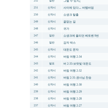
그럴 수 있지¿
252
일반
사이에 있다ㅡ 바템바덤
251
신작시
쇼생크 탈출
250
신작시
끝없는 길
249
신작시
귀가
248
신작시
쇼생크에 울리던 베토벤 9번
247
일반
감자 박스
246
일반
대둔도 문자
245
신작시
버림 여행 2-34
244
신작시
버 2-33-보랏빛 대둔도
243
발표
버림 여행 2-32
242
신작시
버림 2-31-권사님 찬송
241
신작시
버림 여행 2-30
240
신작시
버림 여행 2-29
239
신작시
버림 여행 2-28
238
신작시
버림 여행 2-27
237
신작시