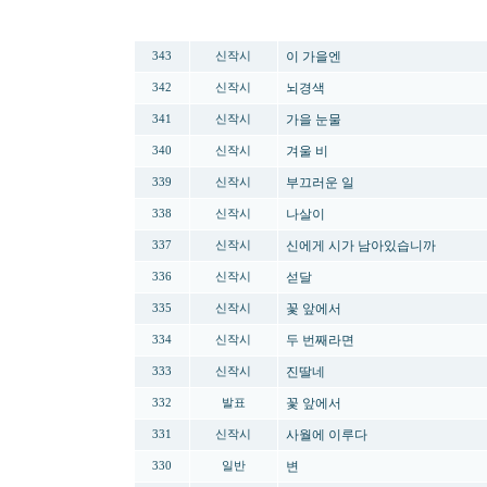
번호
분류
제목
이 가을엔
343
신작시
뇌경색
342
신작시
가을 눈물
341
신작시
겨울 비
340
신작시
부끄러운 일
339
신작시
나살이
338
신작시
신에게 시가 남아있습니까
337
신작시
섣달
336
신작시
꽃 앞에서
335
신작시
두 번째라면
334
신작시
진딸네
333
신작시
꽃 앞에서
332
발표
사월에 이루다
331
신작시
변
330
일반