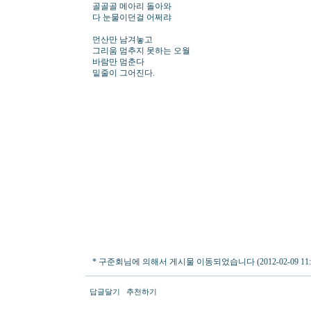
골골골 메아리 돌아와
다 눈물이던걸 어쩌랴
먼산만 남겨놓고
그리움 멈추지 못하는 오월
바람만 멈춘다
밑줄이 그어진다.
* 구준회님에 의해서 게시물 이동되었습니다 (2012-02-09 11:1
답글달기
추천하기