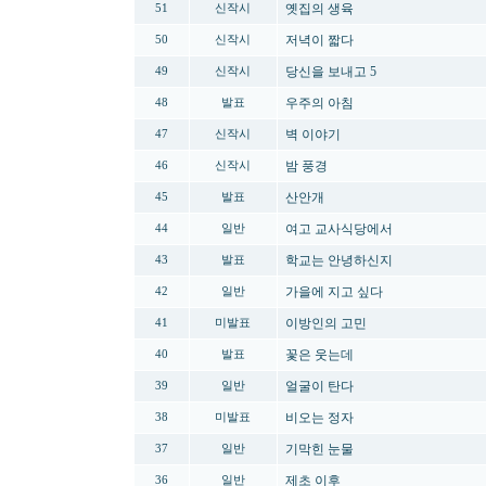
옛집의 생육
51
신작시
저녁이 짧다
50
신작시
당신을 보내고 5
49
신작시
우주의 아침
48
발표
벽 이야기
47
신작시
밤 풍경
46
신작시
산안개
45
발표
여고 교사식당에서
44
일반
학교는 안녕하신지
43
발표
가을에 지고 싶다
42
일반
이방인의 고민
41
미발표
꽃은 웃는데
40
발표
얼굴이 탄다
39
일반
비오는 정자
38
미발표
기막힌 눈물
37
일반
제초 이후
36
일반