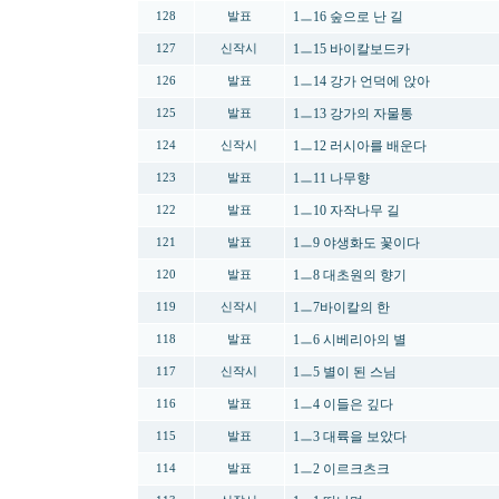
1ㅡ16 숲으로 난 길
128
발표
1ㅡ15 바이칼보드카
127
신작시
1ㅡ14 강가 언덕에 앉아
126
발표
1ㅡ13 강가의 자물통
125
발표
1ㅡ12 러시아를 배운다
124
신작시
1ㅡ11 나무향
123
발표
1ㅡ10 자작나무 길
122
발표
1ㅡ9 야생화도 꽃이다
121
발표
1ㅡ8 대초원의 향기
120
발표
1ㅡ7바이칼의 한
119
신작시
1ㅡ6 시베리아의 별
118
발표
1ㅡ5 별이 된 스님
117
신작시
1ㅡ4 이들은 깊다
116
발표
1ㅡ3 대륙을 보았다
115
발표
1ㅡ2 이르크츠크
114
발표