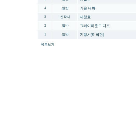
가을 대화
4
일반
대청호
3
신작시
그레이하운드 디포
2
일반
기행시(미국편)
1
일반
목록보기