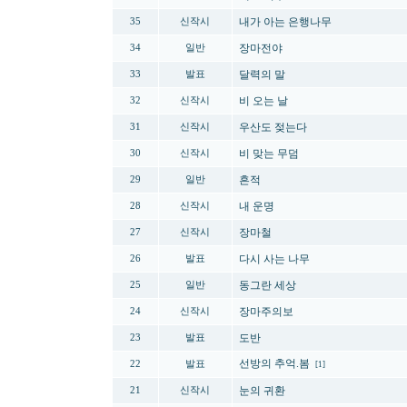
내가 아는 은행나무
35
신작시
장마전야
34
일반
달력의 말
33
발표
비 오는 날
32
신작시
우산도 젖는다
31
신작시
비 맞는 무덤
30
신작시
흔적
29
일반
내 운명
28
신작시
장마철
27
신작시
다시 사는 나무
26
발표
동그란 세상
25
일반
장마주의보
24
신작시
도반
23
발표
선방의 추억.봄
22
발표
[1]
눈의 귀환
21
신작시