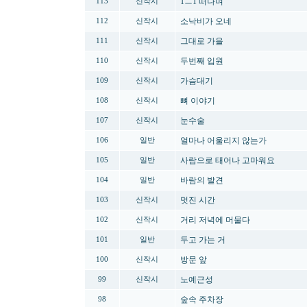
1ㅡ1 떠나며
113
신작시
소낙비가 오네
112
신작시
그대로 가을
111
신작시
두번째 입원
110
신작시
가슴대기
109
신작시
뼈 이야기
108
신작시
눈수술
107
신작시
얼마나 어울리지 않는가
106
일반
사람으로 태어나 고마워요
105
일반
바람의 발견
104
일반
멋진 시간
103
신작시
거리 저녁에 머물다
102
신작시
두고 가는 거
101
일반
방문 앞
100
신작시
노예근성
99
신작시
숲속 주차장
98