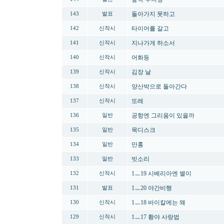
돌아가지 못하고
143
발표
타이어를 갈고
142
신작시
지나가게 하소서
141
신작시
어화등
140
신작시
김장 날
139
신작시
양산박으로 돌아간다
138
신작시
또레
137
신작시
공항엔 그리움이 있을까
136
일반
목디스크
135
일반
만홍
134
일반
빗소리
133
일반
1ㅡ19 시베리아엔 별이
132
신작시
1ㅡ20 야간비행
131
발표
1ㅡ18 바이칼에는 왜
130
신작시
1ㅡ17 황야 사랑법
129
신작시