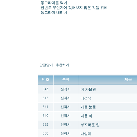
동그라미를 먹네
한번도 무언가에 젖어보지 않은 것들 위에
동그라미 내리네
답글달기
추천하기
번호
분류
제목
이 가을엔
343
신작시
뇌경색
342
신작시
가을 눈물
341
신작시
겨울 비
340
신작시
부끄러운 일
339
신작시
나살이
338
신작시