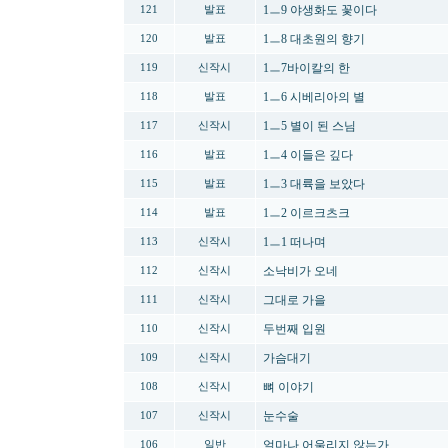
1ㅡ9 야생화도 꽃이다
121
발표
1ㅡ8 대초원의 향기
120
발표
1ㅡ7바이칼의 한
119
신작시
1ㅡ6 시베리아의 별
118
발표
1ㅡ5 별이 된 스님
117
신작시
1ㅡ4 이들은 깊다
116
발표
1ㅡ3 대륙을 보았다
115
발표
1ㅡ2 이르크츠크
114
발표
1ㅡ1 떠나며
113
신작시
소낙비가 오네
112
신작시
그대로 가을
111
신작시
두번째 입원
110
신작시
가슴대기
109
신작시
뼈 이야기
108
신작시
눈수술
107
신작시
얼마나 어울리지 않는가
106
일반