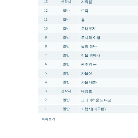
지워짐
13
신작시
뜨락
12
일반
봄
11
일반
모래무지
10
일반
도시의 이별
9
일반
물의 장난
8
일반
강물 위에서
7
일반
광주의 눈
6
일반
가을산
5
일반
가을 대화
4
일반
대청호
3
신작시
그레이하운드 디포
2
일반
기행시(미국편)
1
일반
목록보기