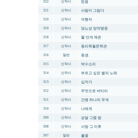
믿음
322
신작시
사람이 그립다
321
신작시
여행자
320
신작시
당뇨성 망막병증
319
신작시
물 안개 체온
318
신작시
동리목월문학관
317
신작시
동생.
316
일반
박수소리
315
신작시
부르고 싶은 별의 노래
314
신작시
십자가
313
신작시
무엇으로 버티리
312
신작시
간병 하나의 무게
311
신작시
나에게
310
신작시
섣달 그믐 밤
309
신작시
사랑 그 이후
308
신작시
불꽃
307
일반