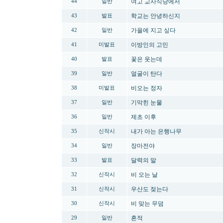
여고 교사식당에서
44
일반
학교는 안녕하신지
43
발표
가을에 지고 싶다
42
일반
이방인의 고민
41
미발표
꽃은 웃는데
40
발표
얼굴이 탄다
39
일반
비오는 정자
38
미발표
기막힌 눈물
37
일반
제초 이후
36
일반
내가 아는 은행나무
35
신작시
장마전야
34
일반
달력의 말
33
발표
비 오는 날
32
신작시
우산도 젖는다
31
신작시
비 맞는 무덤
30
신작시
흔적
29
일반