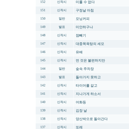
미룰 수 없다
152
신작시
구정날 아침
151
신작시
모닝커피
150
일반
미안하구나
149
발표
점빼기
148
신작시
대중목욕탕의 세모
147
신작시
유배
146
신작시
먼 것은 불편하지만
145
신작시
숲속 주차장
144
일반
돌아가지 못하고
143
발표
타이어를 갈고
142
신작시
지나가게 하소서
141
신작시
어화등
140
신작시
김장 날
139
신작시
양산박으로 돌아간다
138
신작시
또레
137
신작시