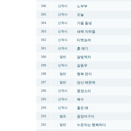
노부부
306
신작시
오늘
305
신작시
가을 들녘
304
신작시
새벽 지하철
303
신작시
티벳승려
302
신작시
흙 얘기
301
신작시
달빛액자
300
일반
길동무
299
신작시
행복 편지
298
일반
당신 때문에
297
일반
풍경소리
296
신작시
복수
295
신작시
좋은 때
294
신작시
꼼장어구이
293
발표
누운자는 행복하다
292
일반