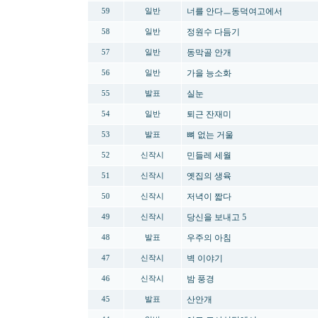
너를 안다ㅡ동덕여고에서
59
일반
정원수 다듬기
58
일반
동막골 안개
57
일반
가을 능소화
56
일반
실눈
55
발표
퇴근 잔재미
54
일반
뼈 없는 거울
53
발표
민들레 세월
52
신작시
옛집의 생육
51
신작시
저녁이 짧다
50
신작시
당신을 보내고 5
49
신작시
우주의 아침
48
발표
벽 이야기
47
신작시
밤 풍경
46
신작시
산안개
45
발표