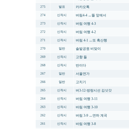
카카오톡
275
발표
버림4-4 ㅡ뜰 앞에서
274
신작시
버림 여행 4-3
273
신작시
버림 여행 4-2
272
신작시
버림 4-1 ㅡ또 흑산행
271
신작시
솔밭공원 비맞이
270
일반
고향 들
269
신작시
반이다
268
신작시
서울연가
267
일반
고치기
266
일반
버3-12-방랑시선 김삿갓
265
신작시
버림 여행 3-11
264
신작시
바림 여행 3-10
263
신작시
버림 3-9 ㅡ연하 계곡
262
신작시
바림 여행 3-8
261
신작시