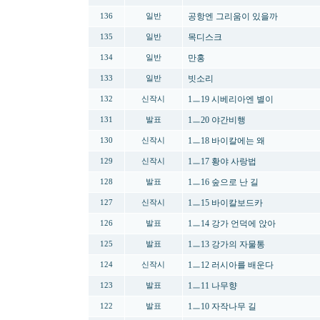
공항엔 그리움이 있을까
136
일반
목디스크
135
일반
만홍
134
일반
빗소리
133
일반
1ㅡ19 시베리아엔 별이
132
신작시
1ㅡ20 야간비행
131
발표
1ㅡ18 바이칼에는 왜
130
신작시
1ㅡ17 황야 사랑법
129
신작시
1ㅡ16 숲으로 난 길
128
발표
1ㅡ15 바이칼보드카
127
신작시
1ㅡ14 강가 언덕에 앉아
126
발표
1ㅡ13 강가의 자물통
125
발표
1ㅡ12 러시아를 배운다
124
신작시
1ㅡ11 나무향
123
발표
1ㅡ10 자작나무 길
122
발표