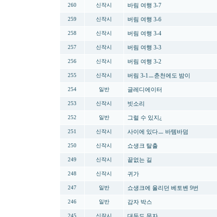
바림 여행 3-7
260
신작시
버림 여행 3-6
259
신작시
버림 여행 3-4
258
신작시
버림 여행 3-3
257
신작시
버림 여행 3-2
256
신작시
버림 3-1ㅡ춘천에도 밤이
255
신작시
글레디에이터
254
일반
빗소리
253
신작시
그럴 수 있지¿
252
일반
사이에 있다ㅡ 바템바덤
251
신작시
쇼생크 탈출
250
신작시
끝없는 길
249
신작시
귀가
248
신작시
쇼생크에 울리던 베토벤 9번
247
일반
감자 박스
246
일반
대둔도 문자
245
신작시