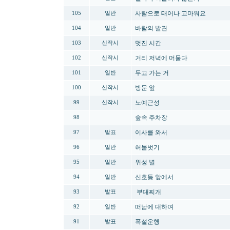
사람으로 태어나 고마워요
105
일반
바람의 발견
104
일반
멋진 시간
103
신작시
거리 저녁에 머물다
102
신작시
두고 가는 거
101
일반
방문 앞
100
신작시
노예근성
99
신작시
숲속 주차장
98
이사를 와서
97
발표
허물벗기
96
일반
위성 별
95
일반
신호등 앞에서
94
일반
부대찌개
93
발표
떠남에 대하여
92
일반
폭설운행
91
발표