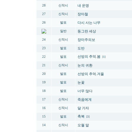
내 운명
28
신작시
장마철
27
신작시
다시 사는 나무
26
발표
동그란 세상
일반
장마주의보
24
신작시
도반
23
발표
선방의 추억.봄
22
발표
[1]
눈의 귀환
21
신작시
선방의 추억.겨울
20
발표
눈꽃
19
발표
너무 많다
18
발표
죽음에게
17
신작시
달 가자
16
신작시
축복
15
발표
[3]
오월 말
14
신작시