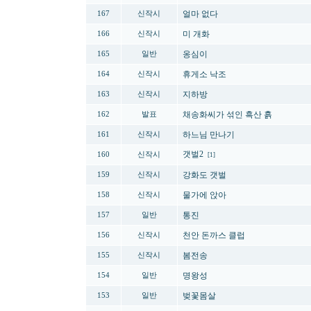
얼마 없다
167
신작시
미 개화
166
신작시
옹심이
165
일반
휴게소 낙조
164
신작시
지하방
163
신작시
채송화씨가 섞인 흑산 흙
162
발표
하느님 만나기
161
신작시
갯벌2
160
신작시
[1]
강화도 갯벌
159
신작시
물가에 앉아
158
신작시
통진
157
일반
천안 돈까스 클럽
156
신작시
봄전송
155
신작시
명왕성
154
일반
벚꽃몸살
153
일반