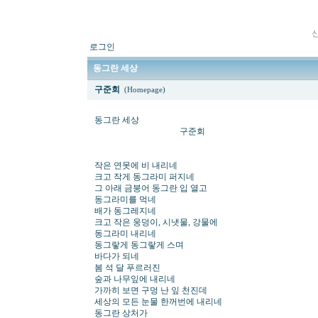
로그인
동그란 세상
구준회
(Homepage)
동그란 세상
구준회
작은 연못에 비 내리네
크고 작게 동그라미 퍼지네
그 아래 금붕어 동그란 입 열고
동그라미를 먹네
배가 동그레지네
크고 작은 웅덩이, 시냇물, 강물에
동그라미 내리네
동그랗게 동그랗게 스며
바다가 되네
봄 석 달 푸르러진
숲과 나무잎에 내리네
가까히 보면 구멍 난 잎 천진데
세상의 모든 눈물 한꺼번에 내리네
동그란 상처가