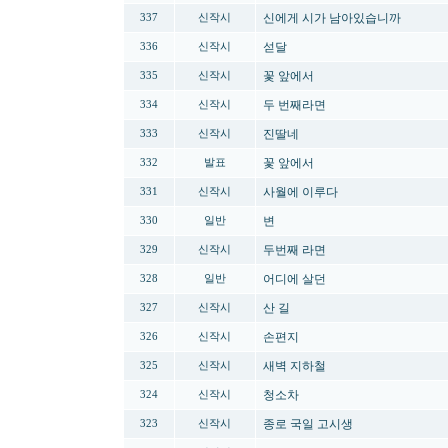
신에게 시가 남아있습니까
337
신작시
섣달
336
신작시
꽃 앞에서
335
신작시
두 번째라면
334
신작시
진딸네
333
신작시
꽃 앞에서
332
발표
사월에 이루다
331
신작시
변
330
일반
두번째 라면
329
신작시
어디에 살던
328
일반
산 길
327
신작시
손편지
326
신작시
새벽 지하철
325
신작시
청소차
324
신작시
종로 국일 고시생
323
신작시