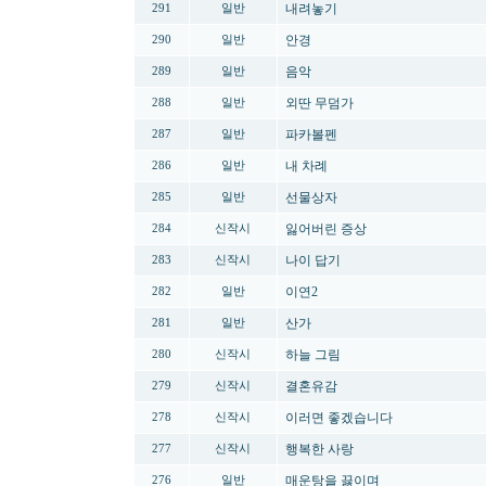
내려놓기
291
일반
안경
290
일반
음악
289
일반
외딴 무덤가
288
일반
파카볼펜
287
일반
내 차례
286
일반
선물상자
285
일반
잃어버린 증상
284
신작시
나이 답기
283
신작시
이연2
282
일반
산가
281
일반
하늘 그림
280
신작시
결혼유감
279
신작시
이러면 좋겠습니다
278
신작시
행복한 사랑
277
신작시
매운탕을 끓이며
276
일반