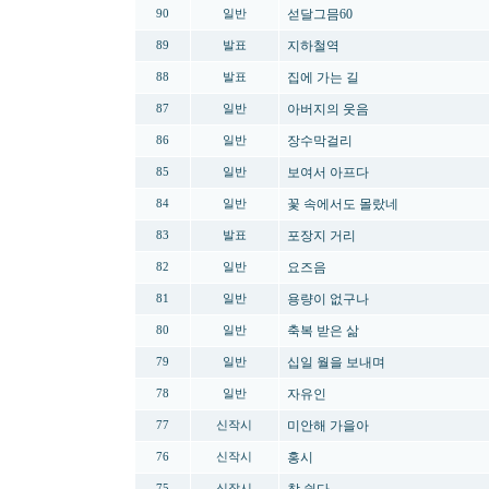
섣달그믐60
90
일반
지하철역
89
발표
집에 가는 길
88
발표
아버지의 웃음
87
일반
장수막걸리
86
일반
보여서 아프다
85
일반
꽃 속에서도 몰랐네
84
일반
포장지 거리
83
발표
요즈음
82
일반
용량이 없구나
81
일반
축복 받은 삶
80
일반
십일 월을 보내며
79
일반
자유인
78
일반
미안해 가을아
77
신작시
홍시
76
신작시
75
신작시