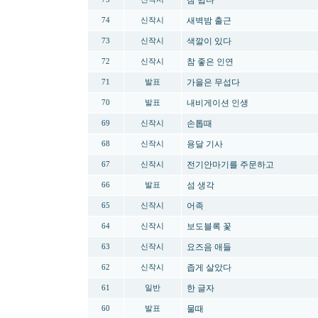
참 쉽다
새벽밤 출근
74
신작시
색깔이 있다
73
신작시
참 좋은 인연
72
신작시
가을은 무섭다
71
발표
내비게이션 인생
70
발표
손톱때
69
신작시
용달 기사
68
신작시
전기안마기를 주문하고
67
신작시
섬 생각
66
발표
어족
65
신작시
보도블록 꽃
64
신작시
요즈음 애들
63
신작시
좁게 살았다
62
신작시
한 글자
61
일반
물때
60
발표