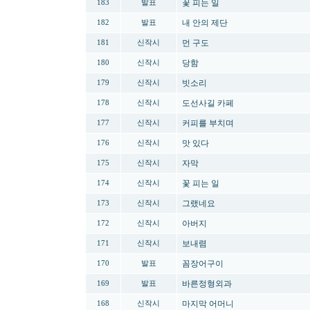
꽃 피는 일
183
발표
내 안의 제단
182
발표
먼 구도
181
신작시
당함
180
신작시
빗소리
179
신작시
도선사길 카페
178
신작시
커피를 부치며
177
신작시
맛 있다
176
신작시
자막
175
신작시
꽃 피는 일
174
신작시
그랬네요
173
신작시
아버지
172
신작시
보내렴
171
신작시
꼼장어구이
170
발표
바른정형외과
169
발표
마지막 어머니
168
신작시