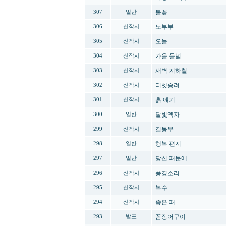
불꽃
307
일반
노부부
306
신작시
오늘
305
신작시
가을 들녘
304
신작시
새벽 지하철
303
신작시
티벳승려
302
신작시
흙 얘기
301
신작시
달빛액자
300
일반
길동무
299
신작시
행복 편지
298
일반
당신 때문에
297
일반
풍경소리
296
신작시
복수
295
신작시
좋은 때
294
신작시
꼼장어구이
293
발표