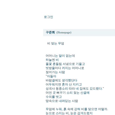
로그인
비 맞는 무덤
구준회
(Homepage)
비 맞는 무덤
어머니는 말이 없는데
하늘엔 비
풀꽃 흔들림 서녘으로 기울고
빗방울마다 커지는 어머니로
젖어가는 사람
"아들아
바람결에도 생각했단다
어두워지면 혼자 산 지키고
성곡사 동종소리 따라 네 집에도 갔드랬다."
머언 곳 뻐꾸기 소리 젖는 산골에
수의를 벗고
땅속으로 내려딛는 사람
무덤에 누워, 흙 속에 갇혀 비를 맞으면 어떨까.
눈으로 스미는 비, 눈은 감겨드렸지