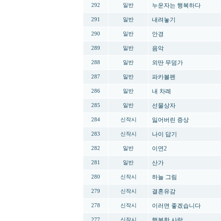
누운자는 행복하다
292
일반
내려놓기
291
일반
안경
290
일반
음악
289
일반
외딴 무덤가
288
일반
파카볼펜
287
일반
내 차례
286
일반
선물상자
285
일반
잃어버린 증상
284
신작시
나이 답기
283
신작시
이연2
282
일반
산가
281
일반
하늘 그림
280
신작시
결혼유감
279
신작시
이러면 좋겠습니다
278
신작시
행복한 사랑
277
신작시