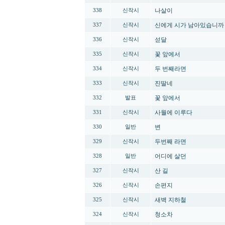
나살이
338
신작시
신에게 시가 남아있습니까
337
신작시
섣달
336
신작시
꽃 앞에서
335
신작시
두 번째라면
334
신작시
진딸네
333
신작시
꽃 앞에서
332
발표
사월에 이루다
331
신작시
변
330
일반
두번째 라면
329
신작시
어디에 살던
328
일반
산 길
327
신작시
손편지
326
신작시
새벽 지하철
325
신작시
청소차
324
신작시