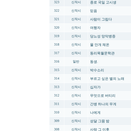
종로 국일 고시생
323
신작시
믿음
322
신작시
사람이 그립다
321
신작시
여행자
320
신작시
당뇨성 망막병증
319
신작시
물 안개 체온
318
신작시
동리목월문학관
317
신작시
동생.
316
일반
박수소리
315
신작시
부르고 싶은 별의 노래
314
신작시
십자가
313
신작시
무엇으로 버티리
312
신작시
간병 하나의 무게
311
신작시
나에게
310
신작시
섣달 그믐 밤
309
신작시
사랑 그 이후
308
신작시