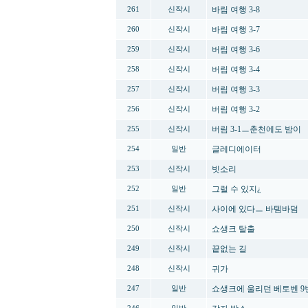
바림 여행 3-8
261
신작시
바림 여행 3-7
260
신작시
버림 여행 3-6
259
신작시
버림 여행 3-4
258
신작시
버림 여행 3-3
257
신작시
버림 여행 3-2
256
신작시
버림 3-1ㅡ춘천에도 밤이
255
신작시
글레디에이터
254
일반
빗소리
253
신작시
그럴 수 있지¿
252
일반
사이에 있다ㅡ 바템바덤
251
신작시
쇼생크 탈출
250
신작시
끝없는 길
249
신작시
귀가
248
신작시
쇼생크에 울리던 베토벤 9
247
일반