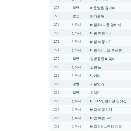
매운탕을 끓이며
276
일반
카카오톡
275
발표
버림4-4 ㅡ뜰 앞에서
274
신작시
버림 여행 4-3
273
신작시
버림 여행 4-2
272
신작시
버림 4-1 ㅡ또 흑산행
271
신작시
솔밭공원 비맞이
270
일반
고향 들
269
신작시
반이다
268
신작시
서울연가
267
일반
고치기
266
일반
버3-12-방랑시선 김삿갓
265
신작시
버림 여행 3-11
264
신작시
바림 여행 3-10
263
신작시
버림 3-9 ㅡ연하 계곡
262
신작시