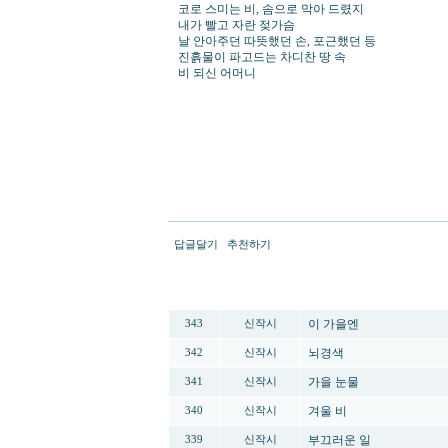
코로 스미는 비, 솜으로 막아 드렸지
내가 빨고 자란 젖가슴
날 안아주던 따뜻했던 손, 포근했던 등
진흙물이 파고드는 차디찬 땅 속
비 되신 어머니
답글달기
추천하기
번호
분류
이 가을엔
343
신작시
뇌경색
342
신작시
가을 눈물
341
신작시
겨울 비
340
신작시
부끄러운 일
339
신작시