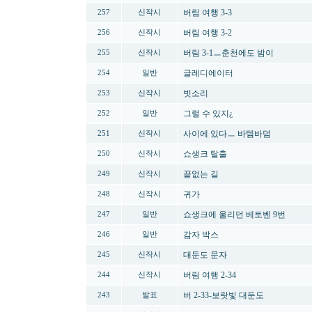
버림 여행 3-3
257
신작시
버림 여행 3-2
256
신작시
버림 3-1ㅡ춘천에도 밤이
255
신작시
글레디에이터
254
일반
빗소리
253
신작시
그럴 수 있지¿
252
일반
사이에 있다ㅡ 바템바덤
251
신작시
쇼생크 탈출
250
신작시
끝없는 길
249
신작시
귀가
248
신작시
쇼생크에 울리던 베토벤 9번
247
일반
감자 박스
246
일반
대둔도 문자
245
신작시
버림 여행 2-34
244
신작시
버 2-33-보랏빛 대둔도
243
발표