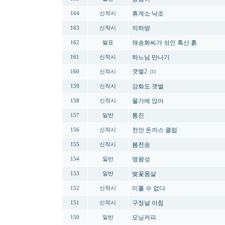
휴게소 낙조
164
신작시
지하방
163
신작시
채송화씨가 섞인 흑산 흙
162
발표
하느님 만나기
161
신작시
갯벌2
160
신작시
[1]
강화도 갯벌
159
신작시
물가에 앉아
158
신작시
통진
157
일반
천안 돈까스 클럽
156
신작시
봄전송
155
신작시
명왕성
154
일반
벚꽃몸살
153
일반
미룰 수 없다
152
신작시
구정날 아침
151
신작시
모닝커피
150
일반