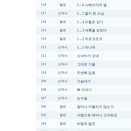
1ㅡ6 시베리아의 별
118
발표
1ㅡ5 별이 된 스님
117
신작시
1ㅡ4 이들은 깊다
116
발표
1ㅡ3 대륙을 보았다
115
발표
1ㅡ2 이르크츠크
114
발표
1ㅡ1 떠나며
113
신작시
소낙비가 오네
112
신작시
그대로 가을
111
신작시
두번째 입원
110
신작시
가슴대기
109
신작시
뼈 이야기
108
신작시
눈수술
107
신작시
얼마나 어울리지 않는가
106
일반
사람으로 태어나 고마워요
105
일반
바람의 발견
104
일반