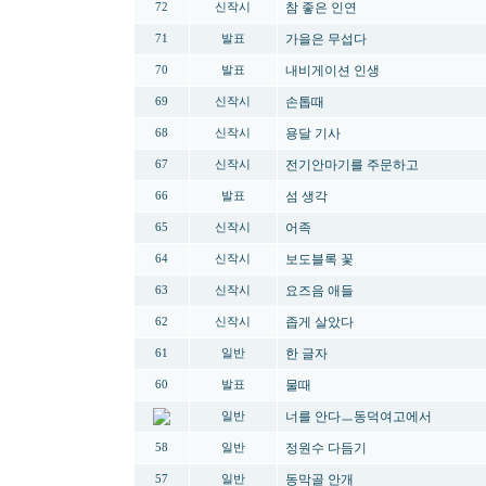
참 좋은 인연
72
신작시
가을은 무섭다
71
발표
내비게이션 인생
70
발표
손톱때
69
신작시
용달 기사
68
신작시
전기안마기를 주문하고
67
신작시
섬 생각
66
발표
어족
65
신작시
보도블록 꽃
64
신작시
요즈음 애들
63
신작시
좁게 살았다
62
신작시
한 글자
61
일반
물때
60
발표
너를 안다ㅡ동덕여고에서
일반
정원수 다듬기
58
일반
동막골 안개
57
일반