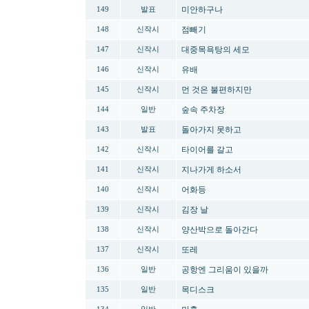
미안하구나
149
발표
점빼기
148
신작시
대중목욕탕의 세모
147
신작시
유배
146
신작시
먼 것은 불편하지만
145
신작시
숲속 주차장
144
일반
돌아가지 못하고
143
발표
타이어를 갈고
142
신작시
지나가게 하소서
141
신작시
어화등
140
신작시
김장 날
139
신작시
양산박으로 돌아간다
138
신작시
또레
137
신작시
공항엔 그리움이 있을까
136
일반
목디스크
135
일반