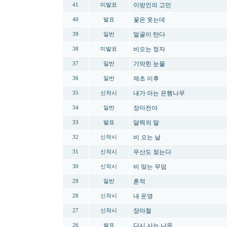
이방인의 고민
41
미발표
꽃은 웃는데
40
발표
얼굴이 탄다
39
일반
비오는 정자
38
미발표
기막힌 눈물
37
일반
제초 이후
36
일반
내가 아는 은행나무
35
신작시
장마전야
34
일반
달력의 말
33
발표
비 오는 날
32
신작시
우산도 젖는다
31
신작시
비 맞는 무덤
30
신작시
흔적
29
일반
내 운명
28
신작시
장마철
27
신작시
다시 사는 나무
26
발표