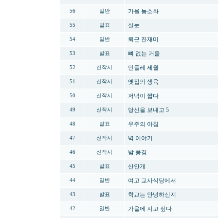
가을 능소화
56
일반
실눈
55
발표
퇴근 잔재미
54
일반
뼈 없는 거울
53
발표
민들레 세월
52
신작시
옛집의 생육
51
신작시
저녁이 짧다
50
신작시
당신을 보내고 5
49
신작시
우주의 아침
48
발표
벽 이야기
47
신작시
밤 풍경
46
신작시
산안개
45
발표
여고 교사식당에서
44
일반
학교는 안녕하신지
43
발표
가을에 지고 싶다
42
일반