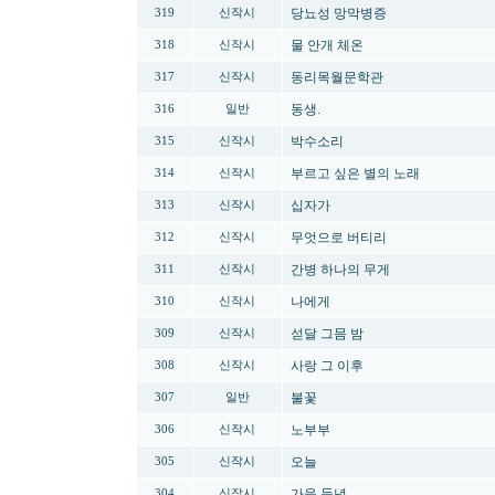
당뇨성 망막병증
319
신작시
물 안개 체온
318
신작시
동리목월문학관
317
신작시
동생.
316
일반
박수소리
315
신작시
부르고 싶은 별의 노래
314
신작시
십자가
313
신작시
무엇으로 버티리
312
신작시
간병 하나의 무게
311
신작시
나에게
310
신작시
섣달 그믐 밤
309
신작시
사랑 그 이후
308
신작시
불꽃
307
일반
노부부
306
신작시
오늘
305
신작시
가을 들녘
304
신작시