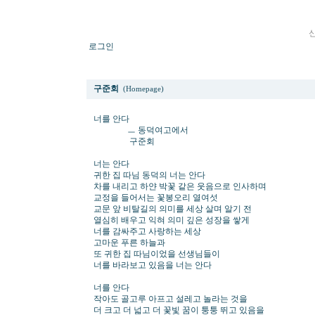
로그인
너를 안다ㅡ동덕여고에서
구준회
(Homepage)
너를 안다
ㅡ 동덕여고에서
구준회
너는 안다
귀한 집 따님 동덕의 너는 안다
차를 내리고 하얀 박꽃 같은 웃음으로 인사하며
교정을 들어서는 꽃봉오리 열여섯
교문 앞 비탈길의 의미를 세상 살며 알기 전
열심히 배우고 익혀 의미 깊은 성장을 쌓게
너를 감싸주고 사랑하는 세상
고마운 푸른 하늘과
또 귀한 집 따님이었을 선생님들이
너를 바라보고 있음을 너는 안다
너를 안다
작아도 골고루 아프고 설레고 놀라는 것을
더 크고 더 넓고 더 꽃빛 꿈이 퉁퉁 뛰고 있음을