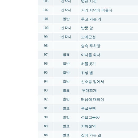
멋진 시간
103
신작시
거리 저녁에 머물다
102
신작시
두고 가는 거
101
일반
방문 앞
100
신작시
노예근성
99
신작시
숲속 주차장
98
이사를 와서
97
발표
허물벗기
96
일반
위성 별
95
일반
신호등 앞에서
94
일반
부대찌개
93
발표
떠남에 대하여
92
일반
폭설운행
91
발표
섣달그믐60
90
일반
지하철역
89
발표
집에 가는 길
88
발표