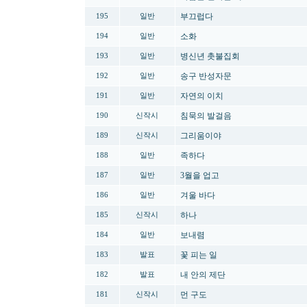
부끄럽다
195
일반
소화
194
일반
병신년 촛불집회
193
일반
송구 반성자문
192
일반
자연의 이치
191
일반
침묵의 발걸음
190
신작시
그리움이야
189
신작시
족하다
188
일반
3월을 업고
187
일반
겨울 바다
186
일반
하나
185
신작시
보내렴
184
일반
꽃 피는 일
183
발표
내 안의 제단
182
발표
먼 구도
181
신작시