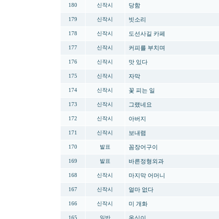
당함
180
신작시
빗소리
179
신작시
도선사길 카페
178
신작시
커피를 부치며
177
신작시
맛 있다
176
신작시
자막
175
신작시
꽃 피는 일
174
신작시
그랬네요
173
신작시
아버지
172
신작시
보내렴
171
신작시
꼼장어구이
170
발표
바른정형외과
169
발표
마지막 어머니
168
신작시
얼마 없다
167
신작시
미 개화
166
신작시
옹심이
165
일반