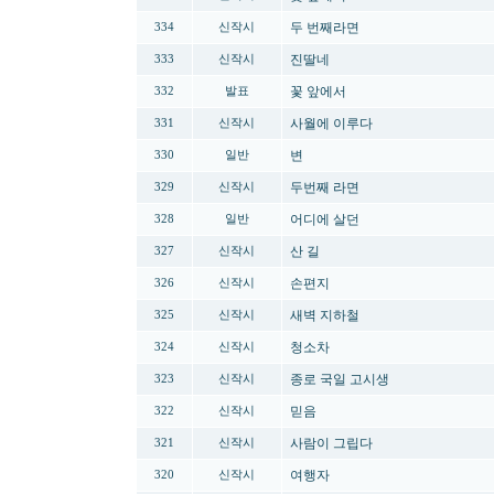
두 번째라면
334
신작시
진딸네
333
신작시
꽃 앞에서
332
발표
사월에 이루다
331
신작시
변
330
일반
두번째 라면
329
신작시
어디에 살던
328
일반
산 길
327
신작시
손편지
326
신작시
새벽 지하철
325
신작시
청소차
324
신작시
종로 국일 고시생
323
신작시
믿음
322
신작시
사람이 그립다
321
신작시
여행자
320
신작시