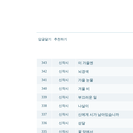
답글달기
추천하기
번호
분류
제목
이 가을엔
343
신작시
뇌경색
342
신작시
가을 눈물
341
신작시
겨울 비
340
신작시
부끄러운 일
339
신작시
나살이
338
신작시
신에게 시가 남아있습니까
337
신작시
섣달
336
신작시
꽃 앞에서
335
신작시