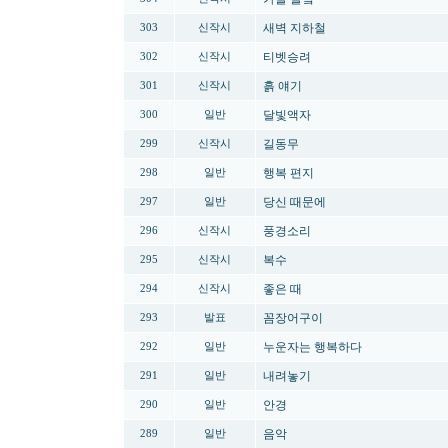
새벽 지하철
303
신작시
티벳승려
302
신작시
흙 얘기
301
신작시
달빛액자
300
일반
길동무
299
신작시
행복 편지
298
일반
당신 때문에
297
일반
풍경소리
296
신작시
복수
295
신작시
좋은 때
294
신작시
꼼장어구이
293
발표
누운자는 행복하다
292
일반
내려놓기
291
일반
안경
290
일반
음악
289
일반