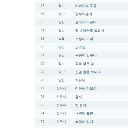
아버지의 웃음
87
일반
장수막걸리
86
일반
보여서 아프다
85
일반
꽃 속에서도 몰랐네
84
일반
포장지 거리
83
발표
요즈음
82
일반
용량이 없구나
81
일반
축복 받은 삶
80
일반
십일 월을 보내며
79
일반
자유인
78
일반
미안해 가을아
77
신작시
홍시
76
신작시
참 쉽다
75
신작시
새벽밤 출근
74
신작시
색깔이 있다
73
신작시