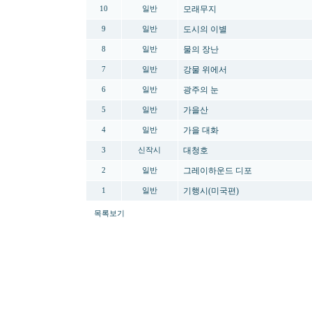
모래무지
10
일반
도시의 이별
9
일반
물의 장난
8
일반
강물 위에서
7
일반
광주의 눈
6
일반
가을산
5
일반
가을 대화
4
일반
대청호
3
신작시
그레이하운드 디포
2
일반
기행시(미국편)
1
일반
목록보기