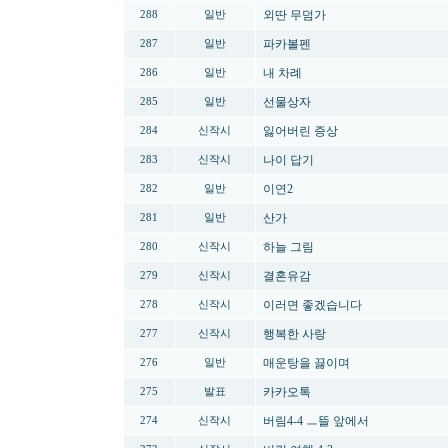
외딴 무덤가
288
일반
파카볼펜
287
일반
내 차례
286
일반
선물상자
285
일반
잃어버린 증상
284
신작시
나이 답기
283
신작시
이연2
282
일반
산가
281
일반
하늘 그림
280
신작시
결혼유감
279
신작시
이러면 좋겠습니다
278
신작시
행복한 사랑
277
신작시
매운탕을 끓이며
276
일반
카카오톡
275
발표
버림4-4 ㅡ뜰 앞에서
274
신작시