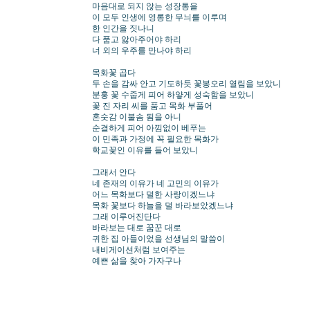
마음대로 되지 않는 성장통을
이 모두 인생에 영롱한 무늬를 이루며
한 인간을 짓나니
다 품고 앓아주어야 하리
너 외의 우주를 만나야 하리
목화꽃 곱다
두 손을 감싸 안고 기도하듯 꽃봉오리 열림을 보았니
분홍 꽃 수줍게 피어 하얗게 성숙함을 보았니
꽃 진 자리 씨를 품고 목화 부풀어
혼숫감 이불솜 됨을 아니
순결하게 피어 아낌없이 베푸는
이 민족과 가정에 꼭 필요한 목화가
학교꽃인 이유를 들어 보았니
그래서 안다
네 존재의 이유가 네 고민의 이유가
어느 목화보다 덜한 사랑이겠느냐
목화 꽃보다 하늘을 덜 바라보았겠느냐
그래 이루어진단다
바라보는 대로 꿈꾼 대로
귀한 집 아들이었을 선생님의 말씀이
내비게이션처럼 보여주는
예쁜 삶을 찾아 가자구나