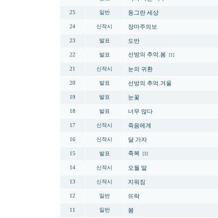
동그란 세상
25
일반
장마주의보
24
신작시
도반
23
발표
선방의 추억.봄
22
발표
[1]
눈의 귀환
21
신작시
선방의 추억.겨울
20
발표
눈꽃
19
발표
너무 많다
18
발표
죽음에게
17
신작시
달 가자
16
신작시
축복
15
발표
[3]
오월 말
14
신작시
지워짐
13
신작시
뜨락
12
일반
봄
11
일반