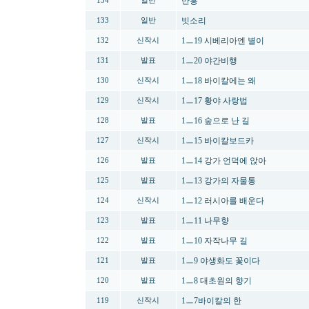
만홍
134
일반
빗소리
133
일반
1ㅡ19 시베리아엔 별이
132
신작시
1ㅡ20 야간비행
131
발표
1ㅡ18 바이칼에는 왜
130
신작시
1ㅡ17 황야 사랑법
129
신작시
1ㅡ16 숲으로 난 길
128
발표
1ㅡ15 바이칼보드카
127
신작시
1ㅡ14 강가 언덕에 앉아
126
발표
1ㅡ13 강가의 자물통
125
발표
1ㅡ12 러시아를 배운다
124
신작시
1ㅡ11 나무향
123
발표
1ㅡ10 자작나무 길
122
발표
1ㅡ9 야생화도 꽃이다
121
발표
1ㅡ8 대초원의 향기
120
발표
1ㅡ7바이칼의 한
119
신작시