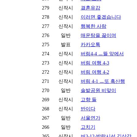
279
신작시
결혼유감
278
신작시
이러면 좋겠습니다
277
신작시
행복한 사랑
276
일반
매운탕을 끓이며
275
발표
카카오톡
274
신작시
버림4-4 ㅡ뜰 앞에서
273
신작시
버림 여행 4-3
272
신작시
버림 여행 4-2
271
신작시
버림 4-1 ㅡ또 흑산행
270
일반
솔밭공원 비맞이
269
신작시
고향 들
268
신작시
반이다
267
일반
서울연가
266
일반
고치기
265
신작시
버3-12-방랑시선 김삿갓