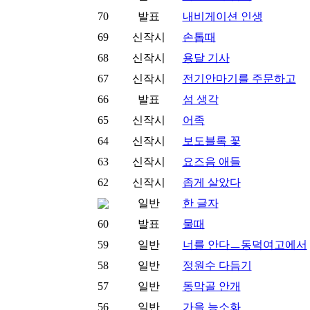
70
발표
내비게이션 인생
69
신작시
손톱때
68
신작시
용달 기사
67
신작시
전기안마기를 주문하고
66
발표
섬 생각
65
신작시
어족
64
신작시
보도블록 꽃
63
신작시
요즈음 애들
62
신작시
좁게 살았다
일반
한 글자
60
발표
물때
59
일반
너를 안다ㅡ동덕여고에서
58
일반
정원수 다듬기
57
일반
동막골 안개
56
일반
가을 능소화