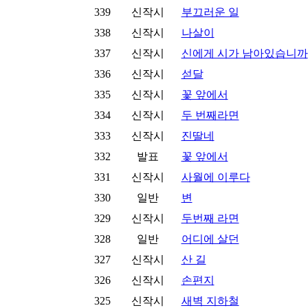
339
신작시
부끄러운 일
338
신작시
나살이
337
신작시
신에게 시가 남아있습니까
336
신작시
섣달
335
신작시
꽃 앞에서
334
신작시
두 번째라면
333
신작시
진딸네
332
발표
꽃 앞에서
331
신작시
사월에 이루다
330
일반
변
329
신작시
두번째 라면
328
일반
어디에 살던
327
신작시
산 길
326
신작시
손편지
325
신작시
새벽 지하철