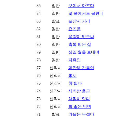
85
일반
보여서 아프다
84
일반
꽃 속에서도 몰랐네
83
발표
포장지 거리
82
일반
요즈음
81
일반
용량이 없구나
80
일반
축복 받은 삶
79
일반
십일 월을 보내며
78
일반
자유인
77
신작시
미안해 가을아
76
신작시
홍시
75
신작시
참 쉽다
74
신작시
새벽밤 출근
73
신작시
색깔이 있다
72
신작시
참 좋은 인연
71
발표
가을은 무섭다