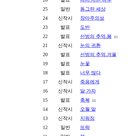
25
일반
동그란 세상
24
신작시
장마주의보
23
발표
도반
22
발표
선방의 추억.봄
[1]
21
신작시
눈의 귀환
20
발표
선방의 추억.겨울
19
발표
눈꽃
18
발표
너무 많다
17
신작시
죽음에게
16
신작시
달 가자
15
발표
축복
[3]
14
신작시
오월 말
13
신작시
지워짐
12
일반
뜨락