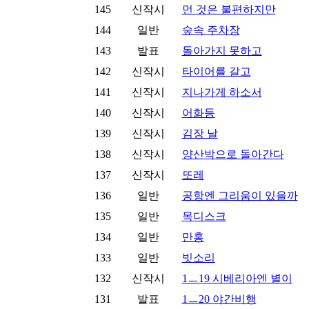
145
신작시
먼 것은 불편하지만
144
일반
숲속 주차장
143
발표
돌아가지 못하고
142
신작시
타이어를 갈고
141
신작시
지나가게 하소서
140
신작시
어화등
139
신작시
김장 날
138
신작시
양산박으로 돌아간다
137
신작시
또레
136
일반
공항엔 그리움이 있을까
135
일반
목디스크
134
일반
만홍
133
일반
빗소리
132
신작시
1ㅡ19 시베리아엔 별이
131
발표
1ㅡ20 야간비행