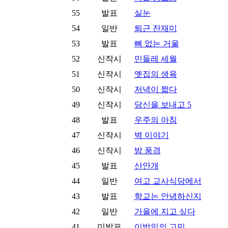
55
발표
실눈
54
일반
퇴근 잔재미
53
발표
뼈 없는 거울
52
신작시
민들레 세월
51
신작시
옛집의 생육
50
신작시
저녁이 짧다
49
신작시
당신을 보내고 5
48
발표
우주의 아침
47
신작시
벽 이야기
46
신작시
밤 풍경
45
발표
산안개
44
일반
여고 교사식당에서
43
발표
학교는 안녕하신지
42
일반
가을에 지고 싶다
41
미발표
이방인의 고민