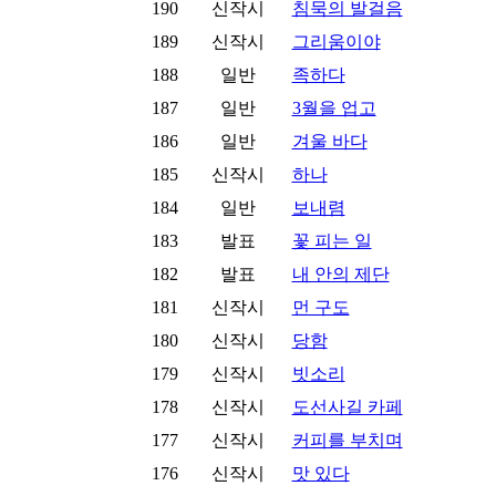
190
신작시
침묵의 발걸음
189
신작시
그리움이야
188
일반
족하다
187
일반
3월을 업고
186
일반
겨울 바다
185
신작시
하나
184
일반
보내렴
183
발표
꽃 피는 일
182
발표
내 안의 제단
181
신작시
먼 구도
180
신작시
당함
179
신작시
빗소리
178
신작시
도선사길 카페
177
신작시
커피를 부치며
176
신작시
맛 있다