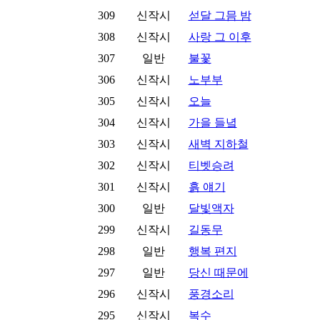
309
신작시
섣달 그믐 밤
308
신작시
사랑 그 이후
307
일반
불꽃
306
신작시
노부부
305
신작시
오늘
304
신작시
가을 들녘
303
신작시
새벽 지하철
302
신작시
티벳승려
301
신작시
흙 얘기
300
일반
달빛액자
299
신작시
길동무
298
일반
행복 편지
297
일반
당신 때문에
296
신작시
풍경소리
295
신작시
복수