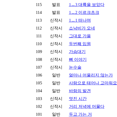
115
발표
1ㅡ3 대륙을 보았다
114
발표
1ㅡ2 이르크츠크
113
신작시
1ㅡ1 떠나며
112
신작시
소낙비가 오네
111
신작시
그대로 가을
110
신작시
두번째 입원
109
신작시
가슴대기
108
신작시
뼈 이야기
107
신작시
눈수술
106
일반
얼마나 어울리지 않는가
105
일반
사람으로 태어나 고마워요
104
일반
바람의 발견
103
신작시
멋진 시간
102
신작시
거리 저녁에 머물다
101
일반
두고 가는 거