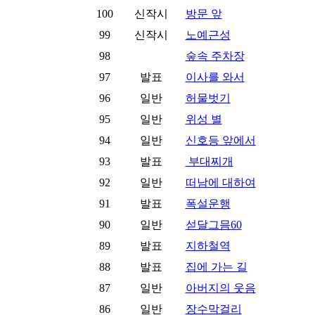
100
신작시
방문 앞
99
신작시
노예근성
98
숲속 주차장
97
발표
이사를 와서
96
일반
허물벗기
95
일반
위성 별
94
일반
신호등 앞에서
93
발표
부대찌개
92
일반
떠남에 대하여
91
발표
폭설운행
90
일반
섣달그믐60
89
발표
지하철역
88
발표
집에 가는 길
87
일반
아버지의 웃음
86
일반
장수막걸리