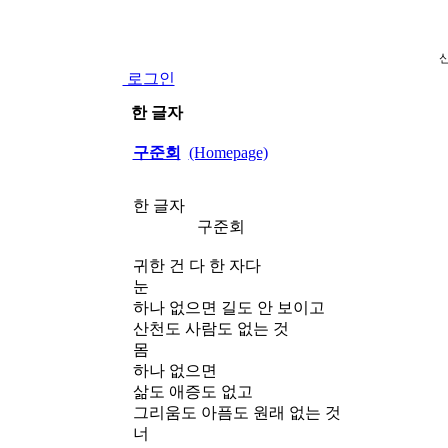
로그인
한 글자
구준회
(Homepage)
한 글자
구준회
귀한 건 다 한 자다
눈
하나 없으면 길도 안 보이고
산천도 사람도 없는 것
몸
하나 없으면
삶도 애증도 없고
그리움도 아픔도 원래 없는 것
너