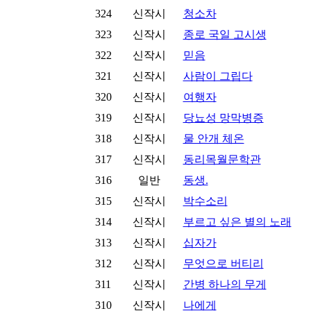
324
신작시
청소차
323
신작시
종로 국일 고시생
322
신작시
믿음
321
신작시
사람이 그립다
320
신작시
여행자
319
신작시
당뇨성 망막병증
318
신작시
물 안개 체온
317
신작시
동리목월문학관
316
일반
동생.
315
신작시
박수소리
314
신작시
부르고 싶은 별의 노래
313
신작시
십자가
312
신작시
무엇으로 버티리
311
신작시
간병 하나의 무게
310
신작시
나에게