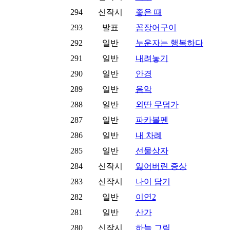
294
신작시
좋은 때
293
발표
꼼장어구이
292
일반
누운자는 행복하다
291
일반
내려놓기
290
일반
안경
289
일반
음악
288
일반
외딴 무덤가
287
일반
파카볼펜
286
일반
내 차례
285
일반
선물상자
284
신작시
잃어버린 증상
283
신작시
나이 답기
282
일반
이연2
281
일반
산가
280
신작시
하늘 그림