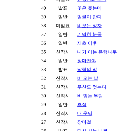
40
발표
꽃은 웃는데
39
일반
얼굴이 탄다
38
미발표
비오는 정자
37
일반
기막힌 눈물
36
일반
제초 이후
35
신작시
내가 아는 은행나무
34
일반
장마전야
33
발표
달력의 말
32
신작시
비 오는 날
31
신작시
우산도 젖는다
30
신작시
비 맞는 무덤
29
일반
흔적
28
신작시
내 운명
27
신작시
장마철
26
발표
다시 사는 나무