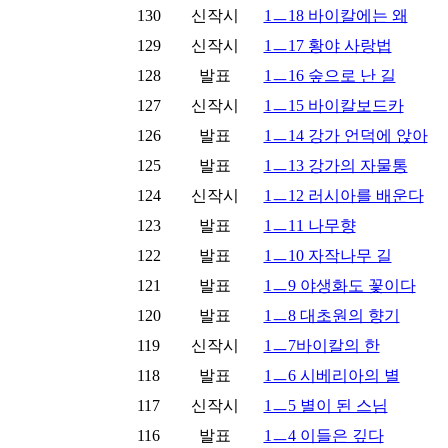
130
신작시
1ㅡ18 바이칼에는 왜
129
신작시
1ㅡ17 황야 사랑법
128
발표
1ㅡ16 숲으로 난 길
127
신작시
1ㅡ15 바이칼보드카
126
발표
1ㅡ14 강가 언덕에 앉아
125
발표
1ㅡ13 강가의 자물통
124
신작시
1ㅡ12 러시아를 배운다
123
발표
1ㅡ11 나무향
122
발표
1ㅡ10 자작나무 길
121
발표
1ㅡ9 야생화도 꽃이다
120
발표
1ㅡ8 대초원의 향기
119
신작시
1ㅡ7바이칼의 한
118
발표
1ㅡ6 시베리아의 별
117
신작시
1ㅡ5 별이 된 스님
116
발표
1ㅡ4 이들은 깊다