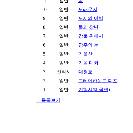
11
일반
봄
10
일반
모래무지
9
일반
도시의 이별
8
일반
물의 장난
7
일반
강물 위에서
6
일반
광주의 눈
5
일반
가을산
4
일반
가을 대화
3
신작시
대청호
2
일반
그레이하운드 디포
1
일반
기행시(미국편)
목록보기