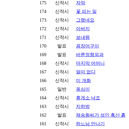
175
신작시
자막
174
신작시
꽃 피는 일
173
신작시
그랬네요
172
신작시
아버지
171
신작시
보내렴
170
발표
꼼장어구이
169
발표
바른정형외과
168
신작시
마지막 어머니
167
신작시
얼마 없다
166
신작시
미 개화
165
일반
옹심이
164
신작시
휴게소 낙조
163
신작시
지하방
162
발표
채송화씨가 섞인 흑산 흙
161
신작시
하느님 만나기