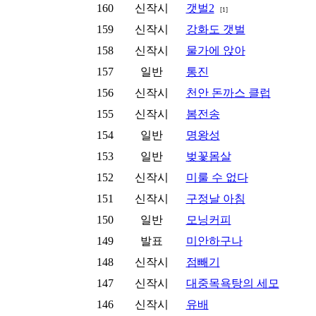
160
신작시
갯벌2
[1]
159
신작시
강화도 갯벌
158
신작시
물가에 앉아
157
일반
통진
156
신작시
천안 돈까스 클럽
155
신작시
봄전송
154
일반
명왕성
153
일반
벚꽃몸살
152
신작시
미룰 수 없다
151
신작시
구정날 아침
150
일반
모닝커피
149
발표
미안하구나
148
신작시
점빼기
147
신작시
대중목욕탕의 세모
146
신작시
유배