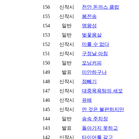
156
신작시
천안 돈까스 클럽
155
신작시
봄전송
154
일반
명왕성
153
일반
벚꽃몸살
152
신작시
미룰 수 없다
151
신작시
구정날 아침
150
일반
모닝커피
149
발표
미안하구나
148
신작시
점빼기
147
신작시
대중목욕탕의 세모
146
신작시
유배
145
신작시
먼 것은 불편하지만
144
일반
숲속 주차장
143
발표
돌아가지 못하고
142
신작시
타이어를 갈고