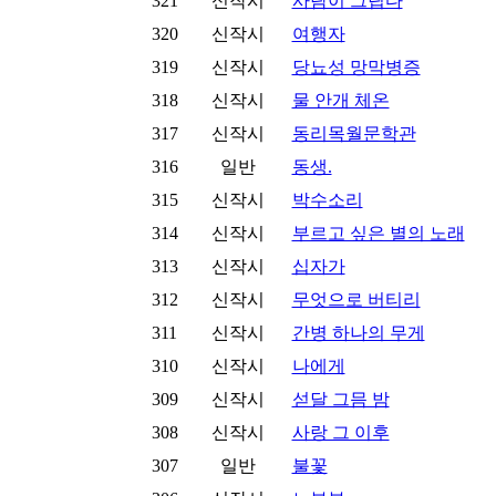
321
신작시
사람이 그립다
320
신작시
여행자
319
신작시
당뇨성 망막병증
318
신작시
물 안개 체온
317
신작시
동리목월문학관
316
일반
동생.
315
신작시
박수소리
314
신작시
부르고 싶은 별의 노래
313
신작시
십자가
312
신작시
무엇으로 버티리
311
신작시
간병 하나의 무게
310
신작시
나에게
309
신작시
섣달 그믐 밤
308
신작시
사랑 그 이후
307
일반
불꽃