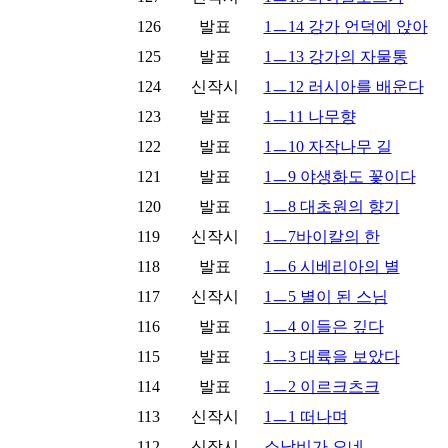
126
발표
1ㅡ14 강가 언덕에 앉아
125
발표
1ㅡ13 강가의 자물통
124
신작시
1ㅡ12 러시아를 배운다
123
발표
1ㅡ11 나무향
122
발표
1ㅡ10 자작나무 길
121
발표
1ㅡ9 야생화도 꽃이다
120
발표
1ㅡ8 대초원의 향기
119
신작시
1ㅡ7바이칼의 한
118
발표
1ㅡ6 시베리아의 별
117
신작시
1ㅡ5 별이 된 스님
116
발표
1ㅡ4 이들은 깊다
115
발표
1ㅡ3 대륙을 보았다
114
발표
1ㅡ2 이르크츠크
113
신작시
1ㅡ1 떠나며
112
신작시
소낙비가 오네