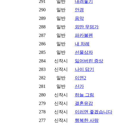
291
일반
내려놓기
290
일반
안경
289
일반
음악
288
일반
외딴 무덤가
287
일반
파카볼펜
286
일반
내 차례
285
일반
선물상자
284
신작시
잃어버린 증상
283
신작시
나이 답기
282
일반
이연2
281
일반
산가
280
신작시
하늘 그림
279
신작시
결혼유감
278
신작시
이러면 좋겠습니다
277
신작시
행복한 사랑