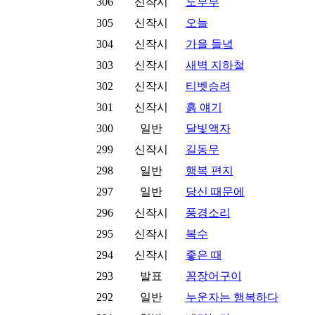
306
신작시
노부부
305
신작시
오늘
304
신작시
가을 들녘
303
신작시
새벽 지하철
302
신작시
티벳승려
301
신작시
흙 얘기
300
일반
달빛액자
299
신작시
길동무
298
일반
행복 편지
297
일반
당신 때문에
296
신작시
풍경소리
295
신작시
복수
294
신작시
좋은 때
293
발표
꼼장어구이
292
일반
누운자는 행복하다