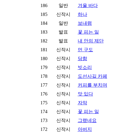
186
일반
겨울 바다
185
신작시
하나
184
일반
보내렴
183
발표
꽃 피는 일
182
발표
내 안의 제단
181
신작시
먼 구도
180
신작시
당함
179
신작시
빗소리
178
신작시
도선사길 카페
177
신작시
커피를 부치며
176
신작시
맛 있다
175
신작시
자막
174
신작시
꽃 피는 일
173
신작시
그랬네요
172
신작시
아버지