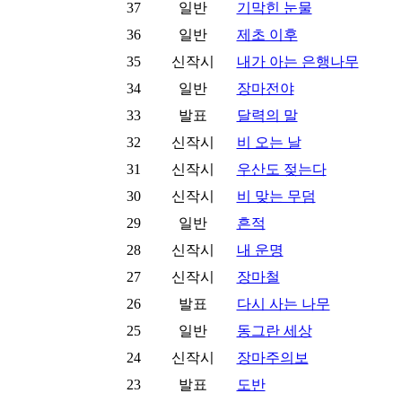
37
일반
기막힌 눈물
36
일반
제초 이후
35
신작시
내가 아는 은행나무
34
일반
장마전야
33
발표
달력의 말
32
신작시
비 오는 날
31
신작시
우산도 젖는다
30
신작시
비 맞는 무덤
29
일반
흔적
28
신작시
내 운명
27
신작시
장마철
26
발표
다시 사는 나무
25
일반
동그란 세상
24
신작시
장마주의보
23
발표
도반