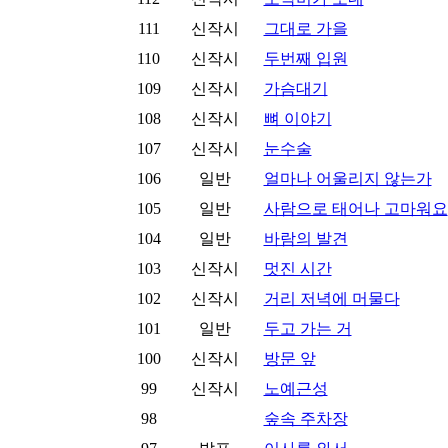
111
신작시
그대로 가을
110
신작시
두번째 입원
109
신작시
가슴대기
108
신작시
뼈 이야기
107
신작시
눈수술
106
일반
얼마나 어울리지 않는가
105
일반
사람으로 태어나 고마워요
104
일반
바람의 발견
103
신작시
멋진 시간
102
신작시
거리 저녁에 머물다
101
일반
두고 가는 거
100
신작시
방문 앞
99
신작시
노예근성
98
숲속 주차장