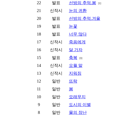
22
발표
선방의 추억.봄
[1]
21
신작시
눈의 귀환
20
발표
선방의 추억.겨울
19
발표
눈꽃
18
발표
너무 많다
17
신작시
죽음에게
16
신작시
달 가자
15
발표
축복
[3]
14
신작시
오월 말
13
신작시
지워짐
12
일반
뜨락
11
일반
봄
10
일반
모래무지
9
일반
도시의 이별
8
일반
물의 장난