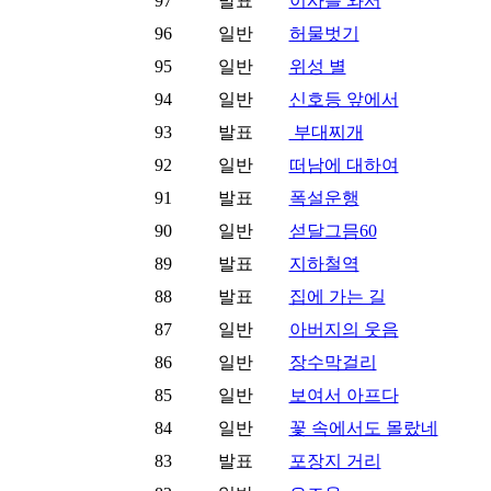
97
발표
이사를 와서
96
일반
허물벗기
95
일반
위성 별
94
일반
신호등 앞에서
93
발표
부대찌개
92
일반
떠남에 대하여
91
발표
폭설운행
90
일반
섣달그믐60
89
발표
지하철역
88
발표
집에 가는 길
87
일반
아버지의 웃음
86
일반
장수막걸리
85
일반
보여서 아프다
84
일반
꽃 속에서도 몰랐네
83
발표
포장지 거리