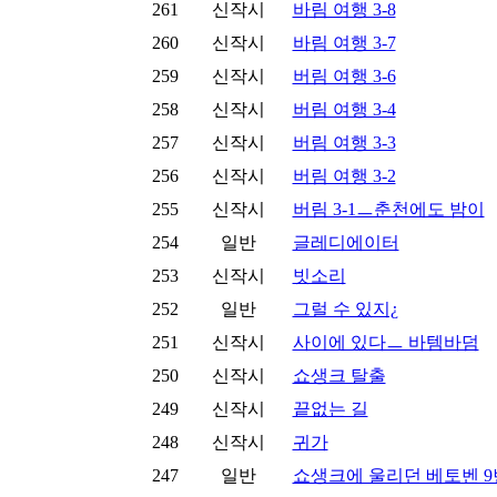
261
신작시
바림 여행 3-8
260
신작시
바림 여행 3-7
259
신작시
버림 여행 3-6
258
신작시
버림 여행 3-4
257
신작시
버림 여행 3-3
256
신작시
버림 여행 3-2
255
신작시
버림 3-1ㅡ춘천에도 밤이
254
일반
글레디에이터
253
신작시
빗소리
252
일반
그럴 수 있지¿
251
신작시
사이에 있다ㅡ 바템바덤
250
신작시
쇼생크 탈출
249
신작시
끝없는 길
248
신작시
귀가
247
일반
쇼생크에 울리던 베토벤 9