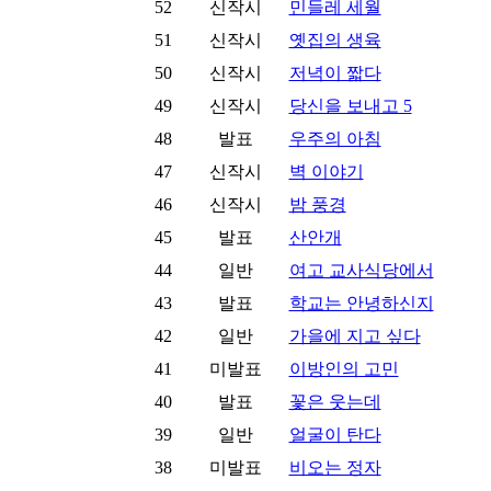
52
신작시
민들레 세월
51
신작시
옛집의 생육
50
신작시
저녁이 짧다
49
신작시
당신을 보내고 5
48
발표
우주의 아침
47
신작시
벽 이야기
46
신작시
밤 풍경
45
발표
산안개
44
일반
여고 교사식당에서
43
발표
학교는 안녕하신지
42
일반
가을에 지고 싶다
41
미발표
이방인의 고민
40
발표
꽃은 웃는데
39
일반
얼굴이 탄다
38
미발표
비오는 정자