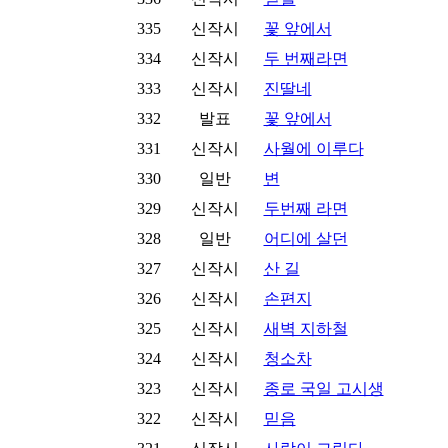
335
신작시
꽃 앞에서
334
신작시
두 번째라면
333
신작시
진딸네
332
발표
꽃 앞에서
331
신작시
사월에 이루다
330
일반
변
329
신작시
두번째 라면
328
일반
어디에 살던
327
신작시
산 길
326
신작시
손편지
325
신작시
새벽 지하철
324
신작시
청소차
323
신작시
종로 국일 고시생
322
신작시
믿음