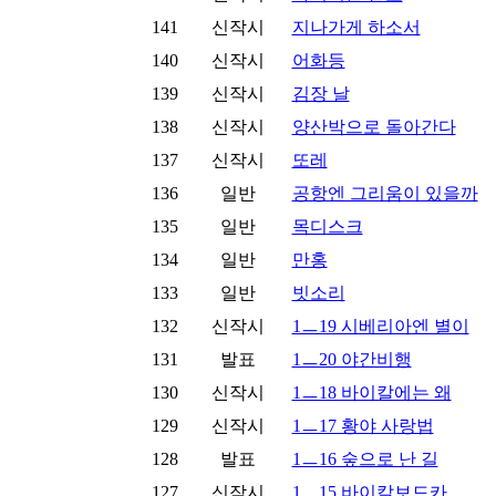
141
신작시
지나가게 하소서
140
신작시
어화등
139
신작시
김장 날
138
신작시
양산박으로 돌아간다
137
신작시
또레
136
일반
공항엔 그리움이 있을까
135
일반
목디스크
134
일반
만홍
133
일반
빗소리
132
신작시
1ㅡ19 시베리아엔 별이
131
발표
1ㅡ20 야간비행
130
신작시
1ㅡ18 바이칼에는 왜
129
신작시
1ㅡ17 황야 사랑법
128
발표
1ㅡ16 숲으로 난 길
127
신작시
1ㅡ15 바이칼보드카