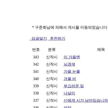
* 구준회님에 의해서 게시물 이동되었습니다 (2013-
답글달기
추천하기
번호
분류
제목
343
신작시
이 가을엔
342
신작시
뇌경색
341
신작시
가을 눈물
340
신작시
겨울 비
339
신작시
부끄러운 일
338
신작시
나살이
337
신작시
신에게 시가 남아있습니까
336
신작시
섣달