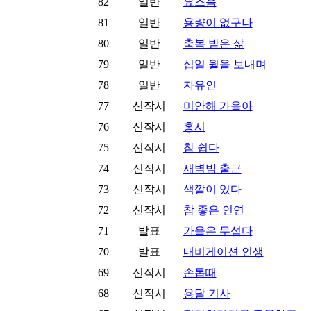
82
일반
요즈음
81
일반
용량이 없구나
80
일반
축복 받은 삶
79
일반
십일 월을 보내며
78
일반
자유인
77
신작시
미안해 가을아
76
신작시
홍시
75
신작시
참 쉽다
74
신작시
새벽밤 출근
73
신작시
색깔이 있다
72
신작시
참 좋은 인연
71
발표
가을은 무섭다
70
발표
내비게이션 인생
69
신작시
손톱때
68
신작시
용달 기사