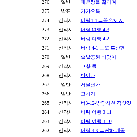
276
일반
매운탕을 끓이며
275
발표
카카오톡
274
신작시
버림4-4 ㅡ뜰 앞에서
273
신작시
버림 여행 4-3
272
신작시
버림 여행 4-2
271
신작시
버림 4-1 ㅡ또 흑산행
270
일반
솔밭공원 비맞이
269
신작시
고향 들
268
신작시
반이다
267
일반
서울연가
266
일반
고치기
265
신작시
버3-12-방랑시선 김삿갓
264
신작시
버림 여행 3-11
263
신작시
바림 여행 3-10
262
신작시
버림 3-9 ㅡ연하 계곡