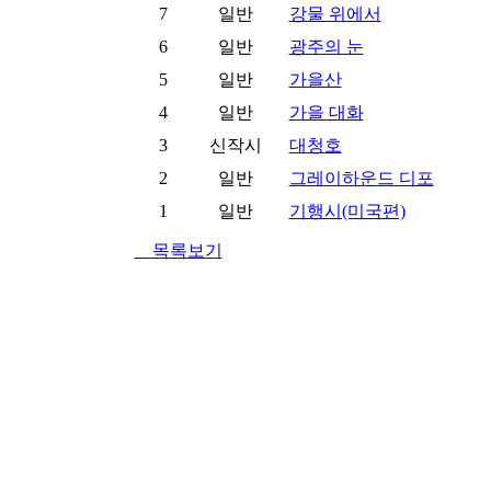
7
일반
강물 위에서
6
일반
광주의 눈
5
일반
가을산
4
일반
가을 대화
3
신작시
대청호
2
일반
그레이하운드 디포
1
일반
기행시(미국편)
목록보기