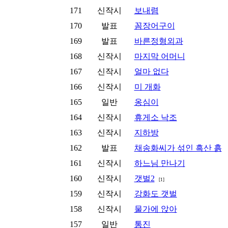
171
신작시
보내렴
170
발표
꼼장어구이
169
발표
바른정형외과
168
신작시
마지막 어머니
167
신작시
얼마 없다
166
신작시
미 개화
165
일반
옹심이
164
신작시
휴게소 낙조
163
신작시
지하방
162
발표
채송화씨가 섞인 흑산 흙
161
신작시
하느님 만나기
160
신작시
갯벌2
[1]
159
신작시
강화도 갯벌
158
신작시
물가에 앉아
157
일반
통진