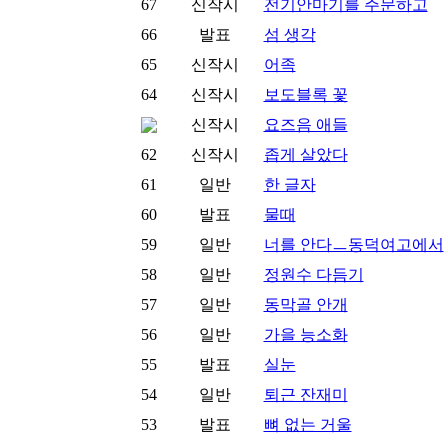
67
신작시
전기안마기를 주문하고
66
발표
섬 생각
65
신작시
어족
64
신작시
보도블록 꽃
신작시
요즈음 애들
62
신작시
좁게 살았다
61
일반
한 글자
60
발표
물때
59
일반
너를 안다ㅡ동덕여고에서
58
일반
정원수 다듬기
57
일반
동막골 안개
56
일반
가을 능소화
55
발표
실눈
54
일반
퇴근 잔재미
53
발표
뼈 없는 거울