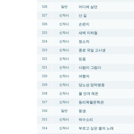
어디에 살던
328
일반
산 길
327
신작시
손편지
326
신작시
새벽 지하철
325
신작시
청소차
324
신작시
종로 국일 고시생
323
신작시
믿음
322
신작시
사람이 그립다
321
신작시
여행자
320
신작시
당뇨성 망막병증
319
신작시
물 안개 체온
318
신작시
동리목월문학관
317
신작시
동생.
316
일반
박수소리
315
신작시
부르고 싶은 별의 노래
314
신작시