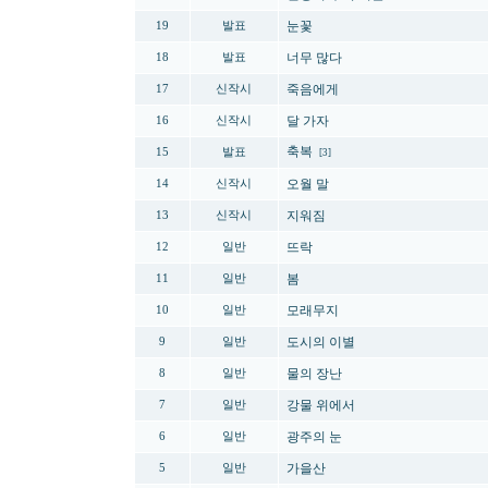
눈꽃
19
발표
너무 많다
18
발표
죽음에게
17
신작시
달 가자
16
신작시
축복
15
발표
[3]
오월 말
14
신작시
지워짐
13
신작시
뜨락
12
일반
봄
11
일반
모래무지
10
일반
도시의 이별
9
일반
물의 장난
8
일반
강물 위에서
7
일반
광주의 눈
6
일반
가을산
5
일반