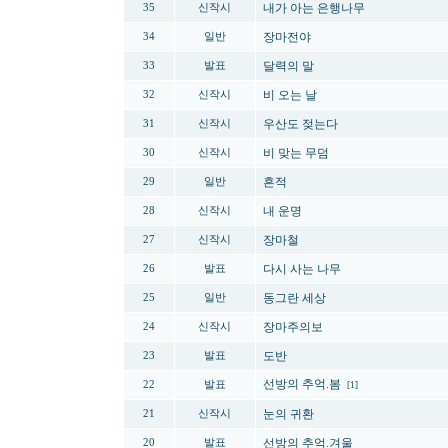
내가 아는 은행나무
35
신작시
장마전야
34
일반
달력의 말
33
발표
비 오는 날
32
신작시
우산도 젖는다
31
신작시
비 맞는 무덤
30
신작시
흔적
29
일반
내 운명
28
신작시
장마철
27
신작시
다시 사는 나무
26
발표
동그란 세상
25
일반
장마주의보
24
신작시
도반
23
발표
선방의 추억.봄
22
발표
[1]
눈의 귀환
21
신작시
선방의 추억.겨울
20
발표