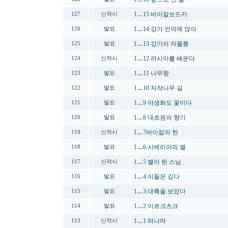
1ㅡ15 바이칼보드카
127
신작시
1ㅡ14 강가 언덕에 앉아
126
발표
1ㅡ13 강가의 자물통
125
발표
1ㅡ12 러시아를 배운다
124
신작시
1ㅡ11 나무향
123
발표
1ㅡ10 자작나무 길
122
발표
1ㅡ9 야생화도 꽃이다
121
발표
1ㅡ8 대초원의 향기
120
발표
1ㅡ7바이칼의 한
119
신작시
1ㅡ6 시베리아의 별
118
발표
1ㅡ5 별이 된 스님
117
신작시
1ㅡ4 이들은 깊다
116
발표
1ㅡ3 대륙을 보았다
115
발표
1ㅡ2 이르크츠크
114
발표
1ㅡ1 떠나며
113
신작시