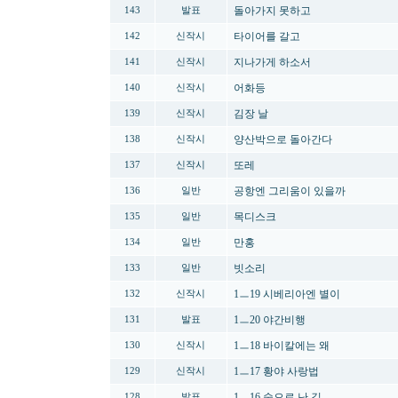
돌아가지 못하고
143
발표
타이어를 갈고
142
신작시
지나가게 하소서
141
신작시
어화등
140
신작시
김장 날
139
신작시
양산박으로 돌아간다
138
신작시
또레
137
신작시
공항엔 그리움이 있을까
136
일반
목디스크
135
일반
만홍
134
일반
빗소리
133
일반
1ㅡ19 시베리아엔 별이
132
신작시
1ㅡ20 야간비행
131
발표
1ㅡ18 바이칼에는 왜
130
신작시
1ㅡ17 황야 사랑법
129
신작시
1ㅡ16 숲으로 난 길
128
발표