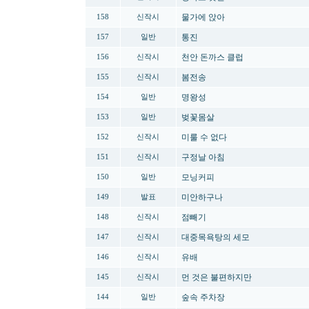
물가에 앉아
158
신작시
통진
157
일반
천안 돈까스 클럽
156
신작시
봄전송
155
신작시
명왕성
154
일반
벚꽃몸살
153
일반
미룰 수 없다
152
신작시
구정날 아침
151
신작시
모닝커피
150
일반
미안하구나
149
발표
점빼기
148
신작시
대중목욕탕의 세모
147
신작시
유배
146
신작시
먼 것은 불편하지만
145
신작시
숲속 주차장
144
일반