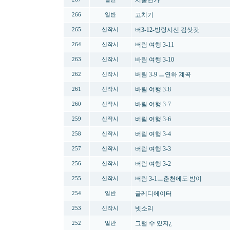
서울연가
고치기
266
일반
버3-12-방랑시선 김삿갓
265
신작시
버림 여행 3-11
264
신작시
바림 여행 3-10
263
신작시
버림 3-9 ㅡ연하 계곡
262
신작시
바림 여행 3-8
261
신작시
바림 여행 3-7
260
신작시
버림 여행 3-6
259
신작시
버림 여행 3-4
258
신작시
버림 여행 3-3
257
신작시
버림 여행 3-2
256
신작시
버림 3-1ㅡ춘천에도 밤이
255
신작시
글레디에이터
254
일반
빗소리
253
신작시
그럴 수 있지¿
252
일반