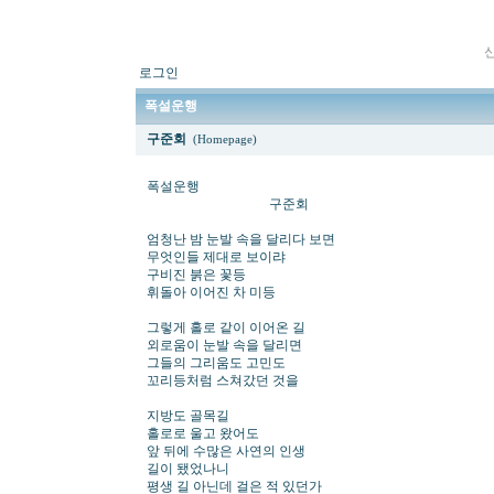
로그인
폭설운행
구준회
(Homepage)
폭설운행
구준회
엄청난 밤 눈발 속을 달리다 보면
무엇인들 제대로 보이랴
구비진 붉은 꽃등
휘돌아 이어진 차 미등
그렇게 홀로 같이 이어온 길
외로움이 눈발 속을 달리면
그들의 그리움도 고민도
꼬리등처럼 스쳐갔던 것을
지방도 골목길
홀로로 울고 왔어도
앞 뒤에 수많은 사연의 인생
길이 됐었나니
평생 길 아닌데 걸은 적 있던가