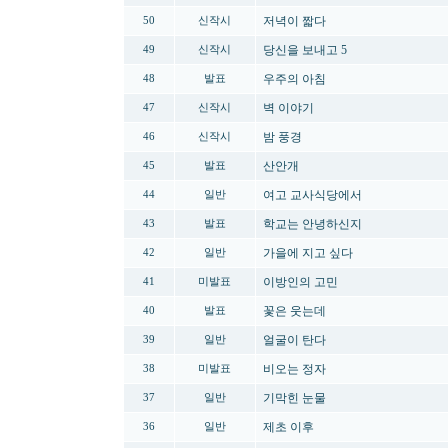
저녁이 짧다
50
신작시
당신을 보내고 5
49
신작시
우주의 아침
48
발표
벽 이야기
47
신작시
밤 풍경
46
신작시
산안개
45
발표
여고 교사식당에서
44
일반
학교는 안녕하신지
43
발표
가을에 지고 싶다
42
일반
이방인의 고민
41
미발표
꽃은 웃는데
40
발표
얼굴이 탄다
39
일반
비오는 정자
38
미발표
기막힌 눈물
37
일반
제초 이후
36
일반