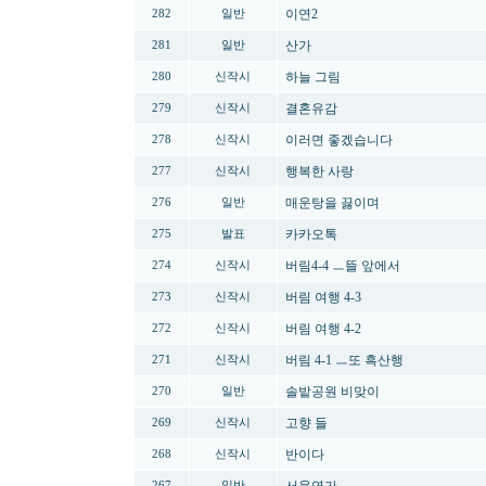
이연2
282
일반
산가
281
일반
하늘 그림
280
신작시
결혼유감
279
신작시
이러면 좋겠습니다
278
신작시
행복한 사랑
277
신작시
매운탕을 끓이며
276
일반
카카오톡
275
발표
버림4-4 ㅡ뜰 앞에서
274
신작시
버림 여행 4-3
273
신작시
버림 여행 4-2
272
신작시
버림 4-1 ㅡ또 흑산행
271
신작시
솔밭공원 비맞이
270
일반
고향 들
269
신작시
반이다
268
신작시
267
일반