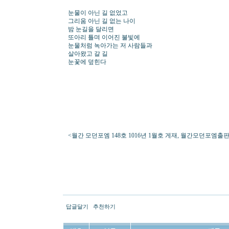
눈물이 아닌 길 없었고
그리움 아닌 길 없는 나이
밤 눈길을 달리면
또아리 틀며 이어진 불빛에
눈물처럼 녹아가는 저 사람들과
살아왔고 갈 길
눈꽃에 덮힌다
<월간 모던포엠 148호 1016년 1월호 게재, 월간모던포엠출판
답글달기
추천하기