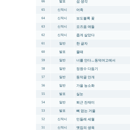
섬 생각
66
발표
어족
65
신작시
보도블록 꽃
64
신작시
요즈음 애들
63
신작시
좁게 살았다
62
신작시
한 글자
61
일반
물때
60
발표
너를 안다ㅡ동덕여고에서
59
일반
정원수 다듬기
58
일반
동막골 안개
57
일반
가을 능소화
56
일반
실눈
55
발표
퇴근 잔재미
54
일반
뼈 없는 거울
53
발표
민들레 세월
52
신작시
옛집의 생육
51
신작시