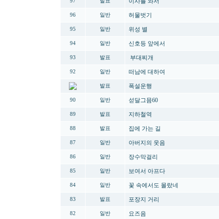
이사를 와서
97
발표
허물벗기
96
일반
위성 별
95
일반
신호등 앞에서
94
일반
부대찌개
93
발표
떠남에 대하여
92
일반
폭설운행
발표
섣달그믐60
90
일반
지하철역
89
발표
집에 가는 길
88
발표
아버지의 웃음
87
일반
장수막걸리
86
일반
보여서 아프다
85
일반
꽃 속에서도 몰랐네
84
일반
포장지 거리
83
발표
요즈음
82
일반