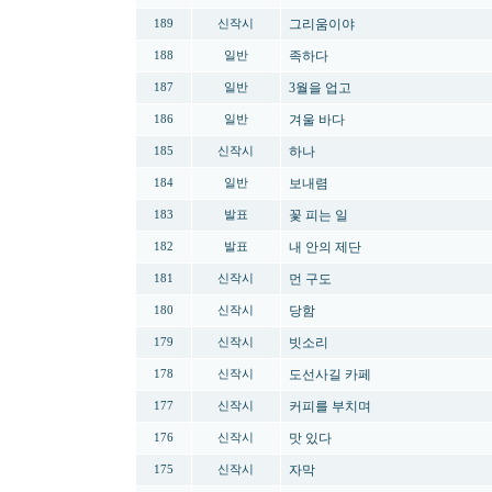
그리움이야
189
신작시
족하다
188
일반
3월을 업고
187
일반
겨울 바다
186
일반
하나
185
신작시
보내렴
184
일반
꽃 피는 일
183
발표
내 안의 제단
182
발표
먼 구도
181
신작시
당함
180
신작시
빗소리
179
신작시
도선사길 카페
178
신작시
커피를 부치며
177
신작시
맛 있다
176
신작시
자막
175
신작시