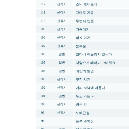
소낙비가 오네
112
신작시
그대로 가을
111
신작시
두번째 입원
110
신작시
가슴대기
109
신작시
뼈 이야기
108
신작시
눈수술
107
신작시
얼마나 어울리지 않는가
106
일반
사람으로 태어나 고마워요
105
일반
바람의 발견
104
일반
멋진 시간
103
신작시
거리 저녁에 머물다
102
신작시
두고 가는 거
101
일반
방문 앞
100
신작시
노예근성
99
신작시
숲속 주차장
98