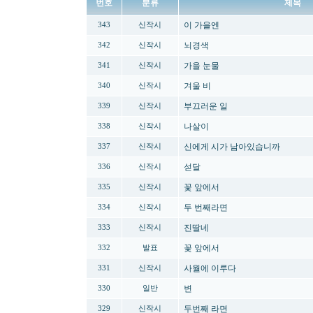
번호
분류
제목
이 가을엔
343
신작시
뇌경색
342
신작시
가을 눈물
341
신작시
겨울 비
340
신작시
부끄러운 일
339
신작시
나살이
338
신작시
신에게 시가 남아있습니까
337
신작시
섣달
336
신작시
꽃 앞에서
335
신작시
두 번째라면
334
신작시
진딸네
333
신작시
꽃 앞에서
332
발표
사월에 이루다
331
신작시
변
330
일반
두번째 라면
329
신작시