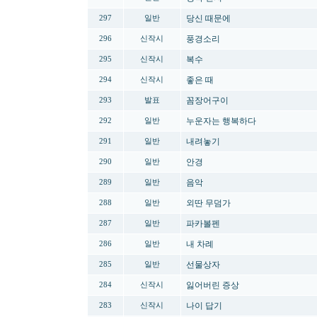
당신 때문에
297
일반
풍경소리
296
신작시
복수
295
신작시
좋은 때
294
신작시
꼼장어구이
293
발표
누운자는 행복하다
292
일반
내려놓기
291
일반
안경
290
일반
음악
289
일반
외딴 무덤가
288
일반
파카볼펜
287
일반
내 차례
286
일반
선물상자
285
일반
잃어버린 증상
284
신작시
나이 답기
283
신작시