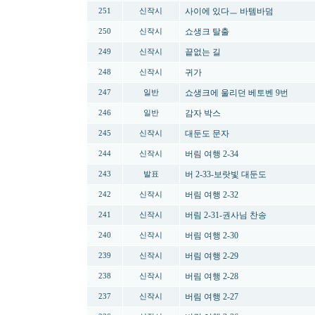
사이에 있다ㅡ 바템바덤
251
신작시
쇼생크 탈출
250
신작시
끝없는 길
249
신작시
귀가
248
신작시
쇼생크에 울리던 베토벤 9번
247
일반
감자 박스
246
일반
대둔도 문자
245
신작시
버림 여행 2-34
244
신작시
버 2-33-보랏빛 대둔도
243
발표
버림 여행 2-32
242
신작시
버림 2-31-권사님 찬송
241
신작시
버림 여행 2-30
240
신작시
버림 여행 2-29
239
신작시
버림 여행 2-28
238
신작시
버림 여행 2-27
237
신작시