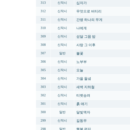
십자가
313
신작시
무엇으로 버티리
312
신작시
간병 하나의 무게
311
신작시
나에게
310
신작시
섣달 그믐 밤
309
신작시
사랑 그 이후
308
신작시
불꽃
307
일반
노부부
306
신작시
오늘
305
신작시
가을 들녘
304
신작시
새벽 지하철
303
신작시
티벳승려
302
신작시
흙 얘기
301
신작시
달빛액자
300
일반
길동무
299
신작시
행복 편지
298
일반