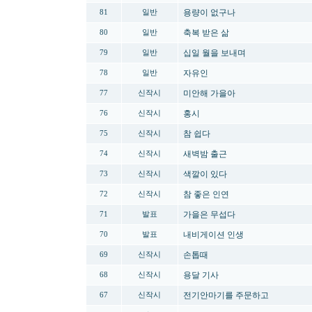
용량이 없구나
81
일반
축복 받은 삶
80
일반
십일 월을 보내며
79
일반
자유인
78
일반
미안해 가을아
77
신작시
홍시
76
신작시
참 쉽다
75
신작시
새벽밤 출근
74
신작시
색깔이 있다
73
신작시
참 좋은 인연
72
신작시
가을은 무섭다
71
발표
내비게이션 인생
70
발표
손톱때
69
신작시
용달 기사
68
신작시
전기안마기를 주문하고
67
신작시