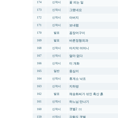
꽃 피는 일
174
신작시
그랬네요
173
신작시
아버지
172
신작시
보내렴
171
신작시
꼼장어구이
170
발표
바른정형외과
169
발표
마지막 어머니
168
신작시
얼마 없다
167
신작시
미 개화
166
신작시
옹심이
165
일반
휴게소 낙조
164
신작시
지하방
163
신작시
채송화씨가 섞인 흑산 흙
162
발표
하느님 만나기
161
신작시
갯벌2
160
신작시
[1]
강화도 갯벌
159
신작시